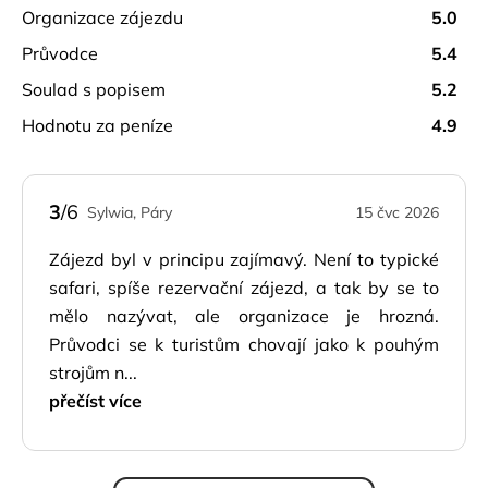
organizace zájezdu
5.0
průvodce
5.4
soulad s popisem
5.2
hodnotu za peníze
4.9
3
/6
Sylwia, Páry
15 čvc 2026
Zájezd byl v principu zajímavý. Není to typické
safari, spíše rezervační zájezd, a tak by se to
mělo nazývat, ale organizace je hrozná.
Průvodci se k turistům chovají jako k pouhým
strojům n...
přečíst více