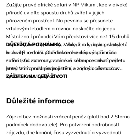
Zažijte pravé africké safari v NP Mikumi, kde v divoké 
přírodě uvidíte spoustu druhů zvířat v jejich 
přirozeném prostředí. Na pevninu se přesunete 
vrtulovým letadlem a rovnou naskočíte do jeepu. 
Místní znalí průvodci Vám představí více než 15 druhů 
např: lvy, hrochy, buvoly, zebry, žirafy, opice, slony, 
DŮLEŽITÁ POZNÁMKA
: Vzhledem k dostupnosti letů 
krokodýli a další. Oběd + nealko nápoje přímo na 
a povětrnostním podmínkám se den výletu může 
safari jsou zahrnuty v ceně. S sebou cestovní pas + 
změnit. Obraťte se prosím na zástupce tohoto výletu, 
který Vám podá podrobnosti o zájezdu, den a čas 
potvrzení o místním pojištění, vhodný oděv a obuv.                          
ZÁŽITEK NA CELÝ ŽIVOT!           
vyzvednutí při příjezdu.
!!!KAPACITA OMEZENA!!! 
Důležité informace
Zájezd bez možnosti vrácení peněz (platí bod 2 Storno 
podmínek dodavatele). Pro potvrzení podrobností 
zájezdu, dne konání, času vyzvednutí a vyzvednutí 