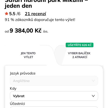
jeden den
5.5
/6
21 recenzí
91 % zákazníků doporučuje tento výlet!
9 384,00 Kč
od
/os.
UŠETŘÍTE 626 KČ
JEN TENTO
VYBER BALÍČEK
VÝLET
2 ATRAKCÍ
Jazyk průvodce
Angličtina
Kdy
Vybrat
Účastníci