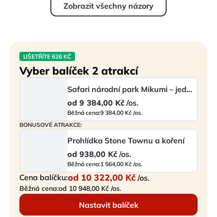
Zobrazit všechny názory
UŠETŘÍTE 626 KČ
Vyber balíček 2 atrakcí
Safari národní park Mikumi – jeden den
od
9 384,00 Kč
/os.
Běžná cena:
9 384,00 Kč /os.
BONUSOVÉ ATRAKCE:
Prohlídka Stone Townu a koření
od
938,00 Kč
/os.
Běžná cena:
1 564,00 Kč /os.
od
10 322,00 Kč
Cena balíčku:
/os.
Běžná cena:
od 10 948,00 Kč /os.
Nastavit balíček