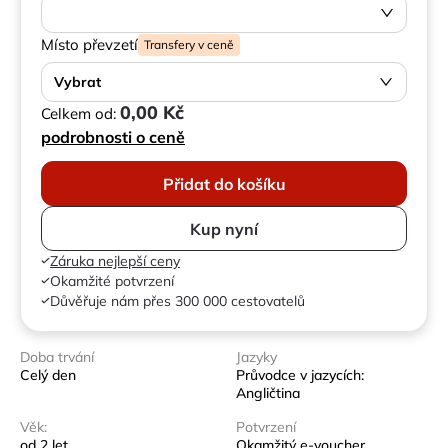
Místo převzetí
Transfery v ceně
Vybrat
0,00 Kč
Celkem od:
podrobnosti o ceně
Přidat do košíku
Kup nyní
Záruka nejlepší ceny
Okamžité potvrzení
Důvěřuje nám přes 300 000 cestovatelů
Doba trvání
Jazyky
Celý den
Průvodce v jazycích:
Angličtina
Věk:
Potvrzení
od 2 let
Okamžitý e-voucher