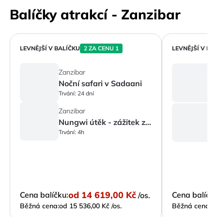
Balíčky atrakcí - Zanzibar
LEVNĚJŠÍ V BALÍČKU
2 ZA CENU 1
LEVNĚJŠÍ V BA
Z
Zanzibar
Noční safari v Sadaani
Tr
Trvání:
24 dní
Z
Zanzibar
Nungwi útěk - zážitek ze západu slunce
Tr
Trvání:
4h
od
14 619,00 Kč
Cena balíčku:
Cena balíčku
/os.
Běžná cena:
od 15 536,00 Kč /os.
Běžná cena:
o