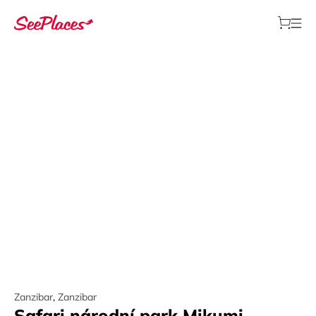
Zanzibar
,
Zanzibar
Safari národní park Mikumi –