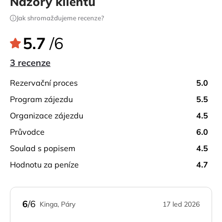
Názory klientů
Jak shromažďujeme recenze?
5.7
/6
3 recenze
rezervační proces
5.0
program zájezdu
5.5
organizace zájezdu
4.5
průvodce
6.0
soulad s popisem
4.5
hodnotu za peníze
4.7
6
/6
Kinga, Páry
17 led 2026