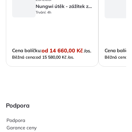
Nungwi útěk - zážitek ze západu slunce
Tr
Trvání:
4h
od
14 660,00 Kč
Cena balíčku:
Cena balíčku
/os.
Běžná cena:
od 15 580,00 Kč /os.
Běžná cena:
o
Podpora
Podpora
Garance ceny