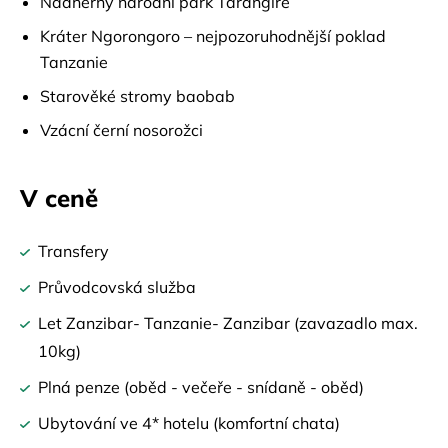
Nádherný národní park Tarangire
Kráter Ngorongoro – nejpozoruhodnější poklad
Tanzanie
Starověké stromy baobab
Vzácní černí nosorožci
V ceně
Transfery
Průvodcovská služba
Let Zanzibar- Tanzanie- Zanzibar (zavazadlo max.
10kg)
Plná penze (oběd - večeře - snídaně - oběd)
Ubytování ve 4* hotelu (komfortní chata)