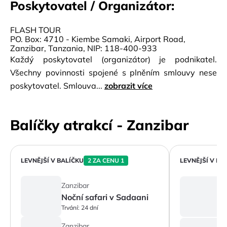
Poskytovatel / Organizátor:
FLASH TOUR
PO. Box: 4710 - Kiembe Samaki, Airport Road,
Zanzibar, Tanzania, NIP: 118-400-933
Každý poskytovatel (organizátor) je podnikatel.
Všechny povinnosti spojené s plněním smlouvy nese
poskytovatel. Smlouva...
zobrazit více
Balíčky atrakcí - Zanzibar
LEVNĚJŠÍ V BALÍČKU
2 ZA CENU 1
LEVNĚJŠÍ V BA
Z
Zanzibar
Noční safari v Sadaani
Tr
Trvání:
24 dní
Z
Zanzibar