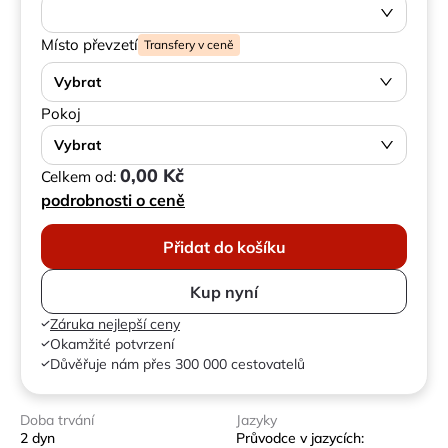
Místo převzetí
Transfery v ceně
Vybrat
Pokoj
Vybrat
0,00 Kč
Celkem od:
podrobnosti o ceně
Přidat do košíku
Kup nyní
Záruka nejlepší ceny
Okamžité potvrzení
Důvěřuje nám přes 300 000 cestovatelů
Doba trvání
Jazyky
2 dyn
Průvodce v jazycích: