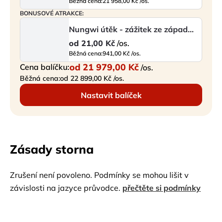
Běžná cena:
21 958,00 Kč /os.
BONUSOVÉ ATRAKCE:
Nungwi útěk - zážitek ze západu slunce
od
21,00 Kč
/os.
Běžná cena:
941,00 Kč /os.
od
21 979,00 Kč
Cena balíčku:
/os.
Běžná cena:
od 22 899,00 Kč /os.
Nastavit balíček
Zásady storna
Zrušení není povoleno. Podmínky se mohou lišit v
závislosti na jazyce průvodce.
přečtěte si podmínky