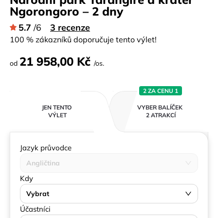
Ngorongoro – 2 dny
5.7
/6
3 recenze
100 % zákazníků doporučuje tento výlet!
21 958,00 Kč
od
/os.
2 ZA CENU 1
JEN TENTO
VYBER BALÍČEK
VÝLET
2 ATRAKCÍ
Jazyk průvodce
Angličtina
Kdy
Vybrat
Účastníci