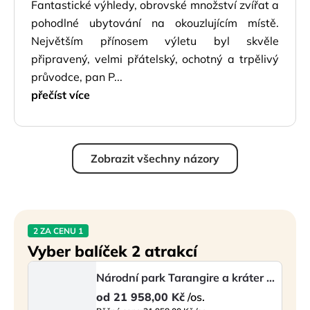
Fantastické výhledy, obrovské množství zvířat a
pohodlné ubytování na okouzlujícím místě.
Největším přínosem výletu byl skvěle
připravený, velmi přátelský, ochotný a trpělivý
průvodce, pan P...
přečíst více
Zobrazit všechny názory
2 ZA CENU 1
Vyber balíček 2 atrakcí
Národní park Tarangire a kráter Ngorongoro – 2 dny
od
21 958,00 Kč
/os.