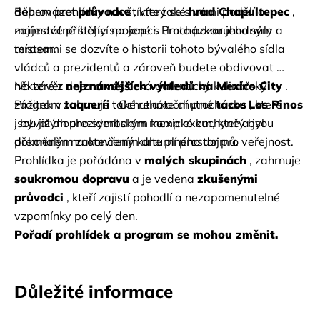
doprovázet
Během prohlídky navštívíte také
průvodce
, který se s vámi podělí o 
hrad Chapultepec
, 
zajímavé příběhy spojené s tímto pozoruhodným 
majestátně stojící na kopci. Procházkou jeho sály a 
místem.
terasami se dozvíte o historii tohoto bývalého sídla 
vládců a prezidentů a zároveň budete obdivovat 
některé z
Na závěr dne na vás čeká autentický kulinářský 
nejznámějších výhledů na Mexico City
. 
Program zahrnuje také relaxační procházku
zážitek v
taqueríi
. Ochutnáte chutné
tacos
Los Pinos
, které 
, bývalým prezidentským komplexem, který byl 
jsou již dlouho symbolem mexické kuchyně a jsou 
přeměněn na otevřený kulturní prostor pro veřejnost.
dokonalým zakončením dne plného dojmů.
Prohlídka je pořádána v
malých skupinách
, zahrnuje
soukromou dopravu
a je vedena
zkušenými 
průvodci
, kteří zajistí pohodlí a nezapomenutelné 
vzpomínky po celý den.
Pořadí prohlídek a program se mohou změnit.
Důležité informace