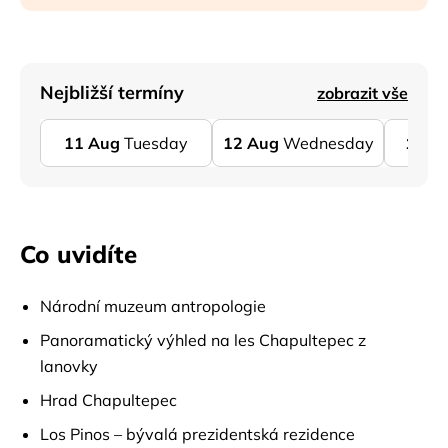
Nejbližší termíny
zobrazit vše
11
Aug
Tuesday
12
Aug
Wednesday
13
A
Co uvidíte
Národní muzeum antropologie
Panoramatický výhled na les Chapultepec z
lanovky
Hrad Chapultepec
Los Pinos – bývalá prezidentská rezidence