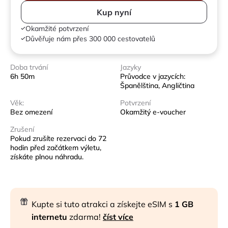
Kup nyní
Okamžité potvrzení
Důvěřuje nám přes 300 000 cestovatelů
Doba trvání
Jazyky
6h 50m
Průvodce v jazycích:
Španělština, Angličtina
Věk:
Potvrzení
Bez omezení
Okamžitý e-voucher
Zrušení
Pokud zrušíte rezervaci do 72
hodin před začátkem výletu,
získáte plnou náhradu.
Kupte si tuto atrakci a získejte eSIM s
1 GB
internetu
zdarma!
číst více