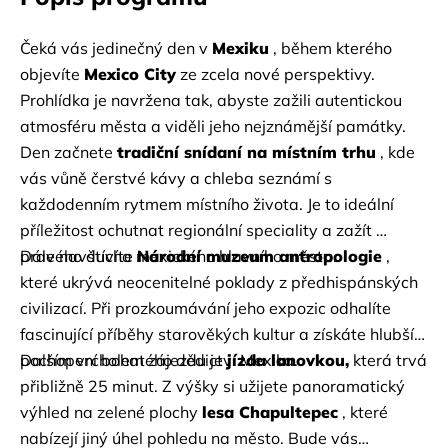
Čeká vás
jedinečný den v
Mexiku
, během kterého 
objevíte
Mexico City
ze zcela nové perspektivy. 
Prohlídka je navržena tak, abyste zažili autentickou 
atmosféru města a viděli jeho nejznámější památky.
Den začnete
tradiční snídaní na místním trhu
, kde 
vás vůně čerstvé kávy a chleba seznámí s 
každodenním rytmem místního života. Je to ideální 
příležitost ochutnat regionální speciality a zažít 
pravého ducha mexického hlavního města.
Dále navštívíte
Národní muzeum antropologie
, 
které ukrývá neocenitelné poklady z předhispánských 
civilizací. Při prozkoumávání jeho expozic odhalíte 
fascinující příběhy starověkých kultur a získáte hlubší 
pochopení bohatého dědictví Mexika.
Dalším vrcholem zájezdu je
jízda lanovkou,
která trvá 
přibližně 25 minut. Z výšky si užijete panoramatický 
výhled na zelené plochy
lesa Chapultepec
, které 
nabízejí jiný úhel pohledu na město.
Bude vás