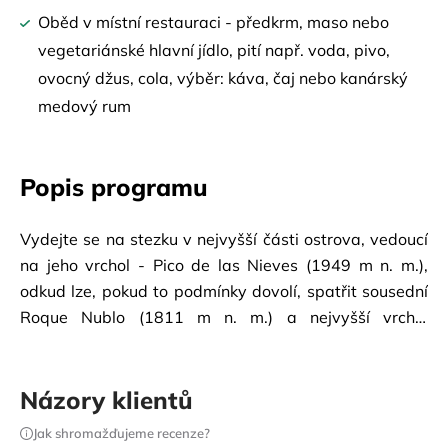
Oběd v místní restauraci - předkrm, maso nebo
vegetariánské hlavní jídlo, pití např. voda, pivo,
ovocný džus, cola, výběr: káva, čaj nebo kanárský
medový rum
Popis programu
Vydejte se na stezku v nejvyšší části ostrova, vedoucí 
na jeho vrchol - Pico de las Nieves (1949 m n. m.), 
odkud lze, pokud to podmínky dovolí, spatřit sousední 
Roque Nublo (1811 m n. m.) a nejvyšší vrchol 
Španělska, který leží na Tenerife - Pico del Teide (3719 
m n. m.). 
Střední trasa, délka: cca. 10 km
Názory klientů
Doba chůze: cca. 4,5 hodiny
Jak shromažďujeme recenze?
Celkový čas: cca. 8 hodin