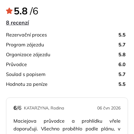
Nutná turistická obuv.
5.8
/6
8 recenzí
rezervační proces
5.5
program zájezdu
5.7
organizace zájezdu
5.8
průvodce
6.0
soulad s popisem
5.7
hodnotu za peníze
5.5
6
/6
KATARZYNA, Rodina
06 čvn 2026
Maciejova průvodce a prohlídku vřele
doporučuji. Všechno proběhlo podle plánu, v