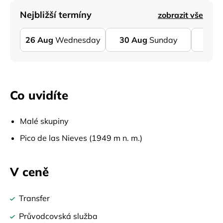
Nejbližší termíny
zobrazit vše
26
Aug
Wednesday
30
Aug
Sunday
31
A
Co uvidíte
Malé skupiny
Pico de las Nieves (1949 m n. m.)
V ceně
Transfer
Průvodcovská služba