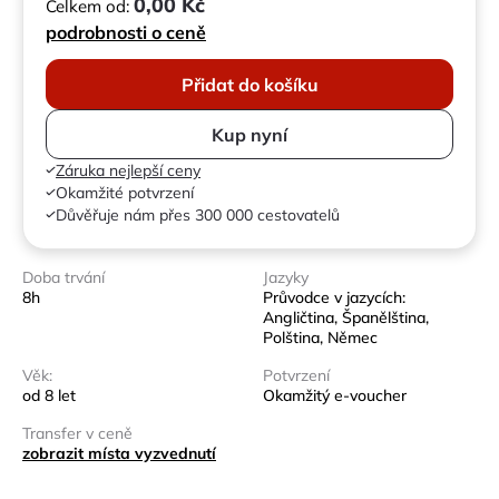
0,00 Kč
Celkem od:
podrobnosti o ceně
Přidat do košíku
Kup nyní
Záruka nejlepší ceny
Okamžité potvrzení
Důvěřuje nám přes 300 000 cestovatelů
Doba trvání
Jazyky
8h
Průvodce v jazycích:
Angličtina, Španělština,
Polština, Němec
Věk:
Potvrzení
od 8 let
Okamžitý e-voucher
Transfer v ceně
zobrazit místa vyzvednutí