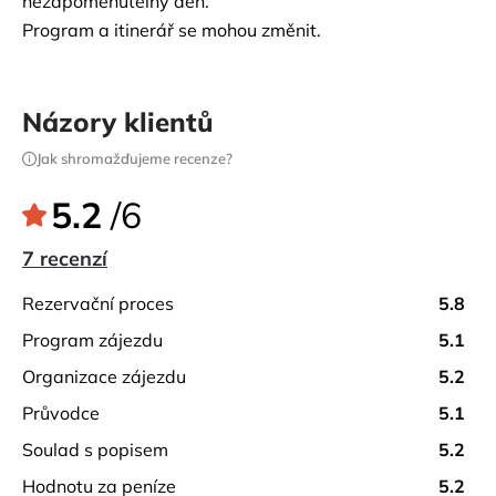
nezapomenutelný den.
Program a itinerář se mohou změnit.
Názory klientů
Jak shromažďujeme recenze?
5.2
/6
7 recenzí
rezervační proces
5.8
program zájezdu
5.1
organizace zájezdu
5.2
průvodce
5.1
soulad s popisem
5.2
hodnotu za peníze
5.2