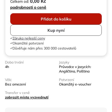
0,00 Kč
Celkem od:
podrobnosti o ceně
Přidat do košíku
Kup nyní
Záruka nejlepší ceny
Okamžité potvrzení
Důvěřuje nám přes 300 000 cestovatelů
Doba trvání
Jazyky
4h
Průvodce v jazycích:
Angličtina, Polština
Věk:
Potvrzení
Bez omezení
Okamžitý e-voucher
Transfer v ceně
zobrazit místa vyzvednutí