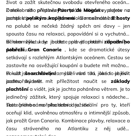
život a zažít skutečnou svobodu otevřeného oceánu. 
Daleko od přeplněných pláží objevíte ostrov z 
Z malebného přístavu
Puerto de Mogán
vyplujete
na 
perspektivy, kterou má jen málokdo možnost zažít.
jachtě s
polským kapitánem
. S maximálně
8 hosty
na palubě se nečeká žádný spěch ani davy – jen 
spousta času na relaxaci, popovídání si a vychutnání 
si okamžiku, kdy jachta pod plachtami klouže po 
Během výletu se budete plavit podél
západního 
Atlantiku.
pobřeží Gran Canarie
, kde se dramatické útesy 
setkávají s rozlehlým Atlantským oceánem. Cestou se 
zastavíte na osvěžující koupání a budete mít možnost 
si užít
Pokud jste se někdy zamýšleli nad tím, jaké to je řídit 
šnorchlování
, což vám dá šanci objevit 
podmořský svět.
jachtu, budete mít příležitost naučit se
základy 
plachtění
a vidět, jak je jachta poháněna větrem. Je to 
jedinečný zážitek, který spojuje relaxaci s nádechem 
skutečného námořního dobrodružství.
Tato plavba na plachetnici je ideální pro ty, kteří 
oceňují klid, uvolněnou atmosféru a intimnější způsob, 
jak prožít Gran Canaria. Kombinace plavby, relaxace a 
času stráveného na Atlantiku z něj udělá 