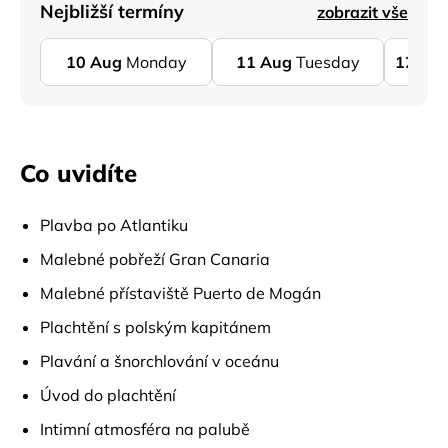
Nejbližší termíny
zobrazit vše
10
Aug
Monday
11
Aug
Tuesday
12
Au
Co uvidíte
Plavba po Atlantiku
Malebné pobřeží Gran Canaria
Malebné přístaviště Puerto de Mogán
Plachtění s polským kapitánem
Plavání a šnorchlování v oceánu
Úvod do plachtění
Intimní atmosféra na palubě