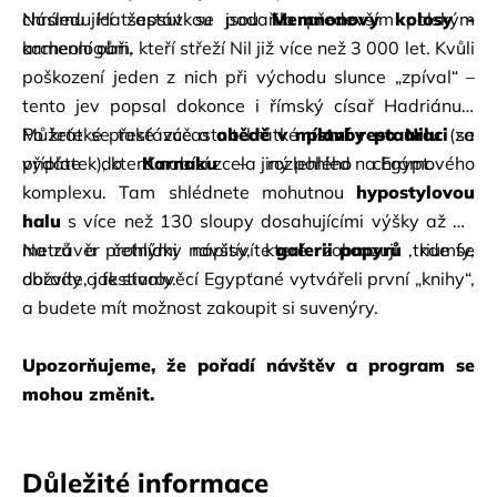
chrámu Hatšepsut se podařilo především polským 
Následující zastávkou jsou 
archeologům.
kamenní obři, kteří střeží Nil již více než 3 000 let. Kvůli 
poškození jeden z nich při východu slunce „zpíval“ – 
tento jev popsal dokonce i římský císař Hadriánus. 
Můžete se také zúčastnit krátké 
Po krátké přestávce a 
obědě v místní restauraci
plavby po Nilu
 (za 
 se 
příplatek), která nabízí zcela jiný pohled na Egypt.
vydáte do 
Karnaku
 – rozlehlého chrámového 
komplexu. Tam shlédnete mohutnou 
hypostylovou 
halu
 s více než 130 sloupy dosahujícími výšky až 24 
metrů a četnými nápisy, které zobrazují triumfy, 
Na závěr prohlídky navštívíte 
galerii papyrů
 , kde se 
obřady a festivaly.
dozvíte, jak starověcí Egypťané vytvářeli první „knihy“, 
a budete mít možnost zakoupit si suvenýry.
Upozorňujeme, že pořadí návštěv a program se 
mohou změnit.
Důležité informace