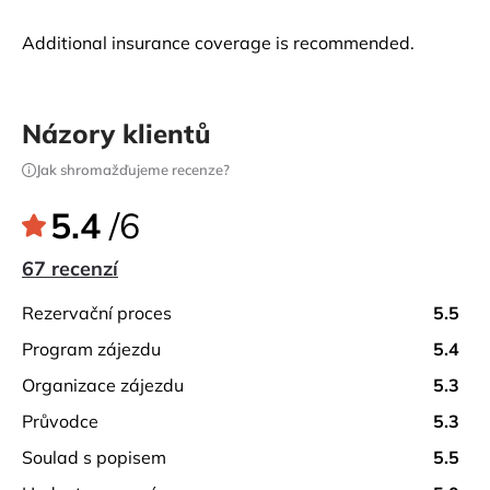
Additional insurance coverage is recommended.
Názory klientů
Jak shromažďujeme recenze?
5.4
/6
67 recenzí
rezervační proces
5.5
program zájezdu
5.4
organizace zájezdu
5.3
průvodce
5.3
soulad s popisem
5.5