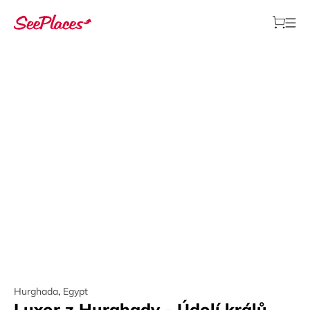
Hurghada
,
Egypt
Luxor z Hurghady - Údolí králů,