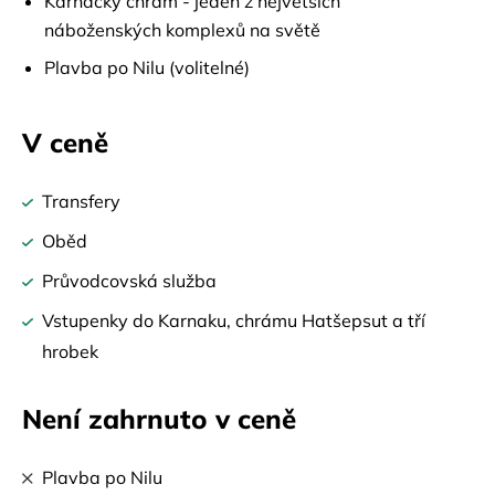
Karnacký chrám - jeden z největších
náboženských komplexů na světě
Plavba po Nilu (volitelné)
V ceně
Transfery
Oběd
Průvodcovská služba
Vstupenky do Karnaku, chrámu Hatšepsut a tří
hrobek
Není zahrnuto v ceně
Plavba po Nilu