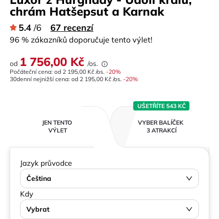
chrám Hatšepsut a Karnak
5.4
/6
67 recenzí
96 % zákazníků doporučuje tento výlet!
1 756,00 Kč
od
/os.
Počáteční cena: od
2 195,00 Kč
/os.
-
20
%
30denní nejnižší cena:
od
2 195,00 Kč
/os.
-20%
UŠETŘÍTE 543 KČ
JEN TENTO
VYBER BALÍČEK
VÝLET
3 ATRAKCÍ
Jazyk průvodce
Čeština
Kdy
Vybrat