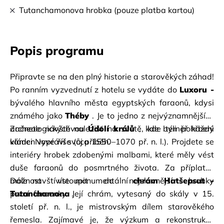
Tutanchamonova hrobka (pouze platba kartou)
Popis programu
Připravte se na den plný historie a starověkých záhad! 
Po ranním vyzvednutí z hotelu se vydáte do 
bývalého hlavního města egyptských faraonů, kdysi 
známého jako 
Théby
 . Je to jedno z nejvýznamnějších 
archeologických nalezišť na světě, kde téměř každý 
Začnete návštěvou 
Údolí králů
 , kde byli pohřbeni 
kámen vypráví svůj příběh.
vládci Nové říše (cca 1550–1070 př. n. l.). Projdete se 
interiéry hrobek zdobenými malbami, které měly vést 
duše faraonů do posmrtného života. Za příplatek 
Dále navštívíte monumentální 
Tutanchamona
první faraonky. Její chrám, vytesaný do skály v 15. 
 .
století př. n. l., je mistrovským dílem starověkého 
řemesla. Zajímavé je, že výzkum a rekonstrukce 