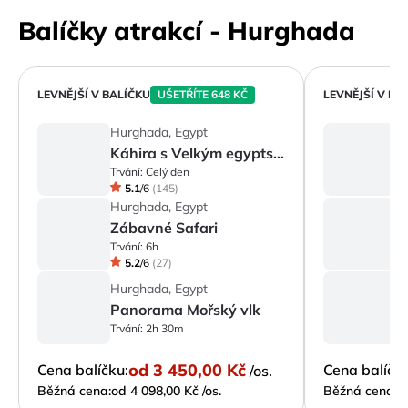
Balíčky atrakcí - Hurghada
LEVNĚJŠÍ V BALÍČKU
UŠETŘÍTE 648 KČ
LEVNĚJŠÍ V BA
Hurghada, Egypt
H
Káhira s Velkým egyptským muzeem
Trvání:
Celý den
Tr
5.1
/
6
(
145
)
Hurghada, Egypt
H
Zábavné Safari
Z
Trvání:
6h
Tr
5.2
/
6
(
27
)
Hurghada, Egypt
H
Panorama Mořský vlk
P
Trvání:
2h 30m
Tr
od
3 450,00 Kč
Cena balíčku:
Cena balíčku
/os.
Běžná cena:
od 4 098,00 Kč /os.
Běžná cena:
o