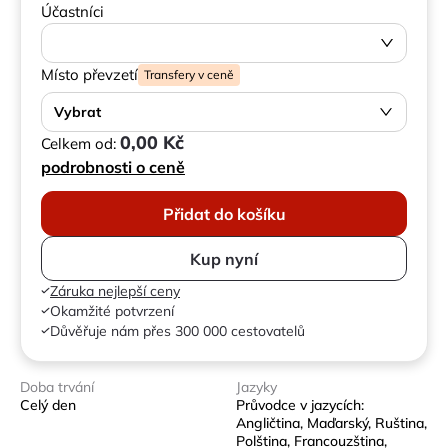
Účastníci
Místo převzetí
Transfery v ceně
Vybrat
0,00 Kč
Celkem od:
podrobnosti o ceně
Přidat do košíku
Kup nyní
Záruka nejlepší ceny
Okamžité potvrzení
Důvěřuje nám přes 300 000 cestovatelů
Doba trvání
Jazyky
Celý den
Průvodce v jazycích:
Angličtina, Maďarský, Ruština,
Polština, Francouzština,