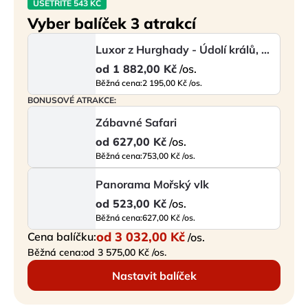
UŠETŘÍTE 543 KČ
Vyber balíček 3 atrakcí
Luxor z Hurghady - Údolí králů, chrám Hatšepsut a Karnak
od
1 882,00 Kč
/os.
Běžná cena:
2 195,00 Kč /os.
BONUSOVÉ ATRAKCE:
Zábavné Safari
od
627,00 Kč
/os.
Běžná cena:
753,00 Kč /os.
Panorama Mořský vlk
od
523,00 Kč
/os.
Běžná cena:
627,00 Kč /os.
od
3 032,00 Kč
Cena balíčku:
/os.
Běžná cena:
od 3 575,00 Kč /os.
Nastavit balíček