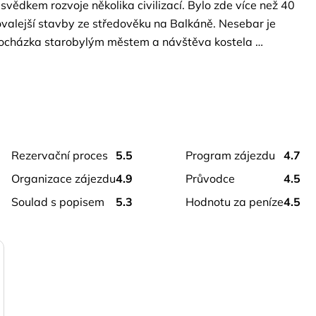
vědkem rozvoje několika civilizací. Bylo zde více než 40 
valejší stavby ze středověku na Balkáně. Nesebar je 
ocházka starobylým městem a návštěva kostela 
ou Černé Panny, podobnou té v klášteře Jasna Góra v 
á při minimálním počtu účastníků.
rezervační proces
5.5
program zájezdu
4.7
organizace zájezdu
4.9
průvodce
4.5
soulad s popisem
5.3
hodnotu za peníze
4.5