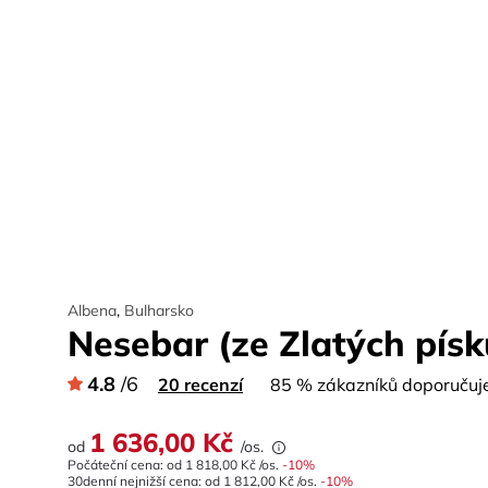
Albena
,
Bulharsko
Nesebar (ze Zlatých písk
4.8
/6
20 recenzí
85 % zákazníků doporučuje 
1 636,00 Kč
od
/os.
Počáteční cena: od
1 818,00 Kč
/os.
-
10
%
30denní nejnižší cena:
od
1 812,00 Kč
/os.
-10%