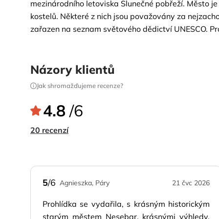
mezinárodního letoviska Slunečné pobřeží. Město je s
kostelů. Některé z nich jsou považovány za nejzacho
zařazen na seznam světového dědictví UNESCO. Pr
Nanebevzetí Panny Marie se slavnou zázračnou ikon
polském městě Czestochowa. Vybraná exkurze možn
Názory klientů
Jak shromažďujeme recenze?
4.8
/6
20 recenzí
5
/6
Agnieszka, Páry
21 čvc 2026
Prohlídka se vydařila, s krásným historickým
starým městem Nesebar, krásnými výhledy,