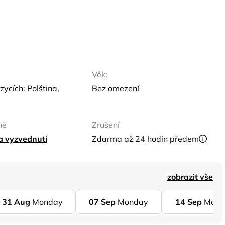
Věk:
zycích: Polština,
Bez omezení
ně
Zrušení
ta vyzvednutí
Zdarma až 24 hodin předem
zobrazit vše
31
Aug
Monday
07
Sep
Monday
14
Sep
Mond