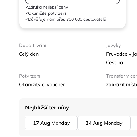
Záruka nejlepší ceny
Okamžité potvrzení
Důvěřuje nám přes 300 000 cestovatelů
Doba trvání
Jazyky
Celý den
Průvodce v ja
Čeština
Potvrzení
Transfer v ce
Okamžitý e-voucher
zobrazit mís
Nejbližší termíny
17
Aug
Monday
24
Aug
Monday