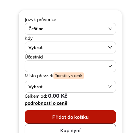
Jazyk průvodce
Čeština
Kdy
Vybrat
Účastníci
Místo převzetí
Transfery v ceně
Vybrat
0,00 Kč
Celkem od:
podrobnosti o ceně
Přidat do košíku
Kup nyní