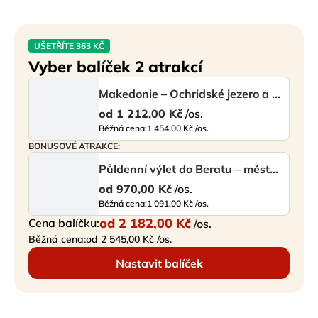
UŠETŘÍTE 363 KČ
Vyber balíček 2 atrakcí
Makedonie – Ochridské jezero a město Ochrid
od
1 212,00 Kč
/os.
Běžná cena:
1 454,00 Kč /os.
BONUSOVÉ ATRAKCE:
Půldenní výlet do Beratu – města tisíce oken a dědictví UNESCO
od
970,00 Kč
/os.
Běžná cena:
1 091,00 Kč /os.
od
2 182,00 Kč
Cena balíčku:
/os.
Běžná cena:
od 2 545,00 Kč /os.
Nastavit balíček