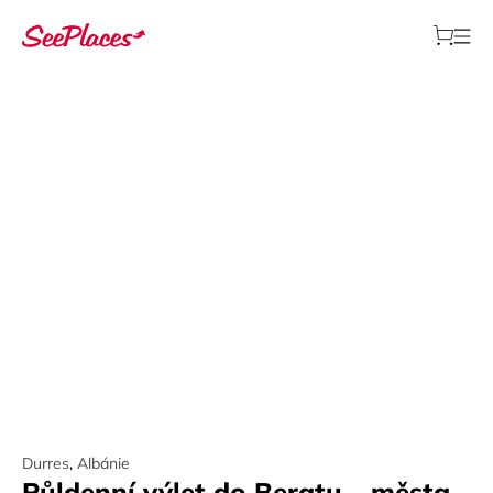
Durres
,
Albánie
Půldenní výlet do Beratu – města