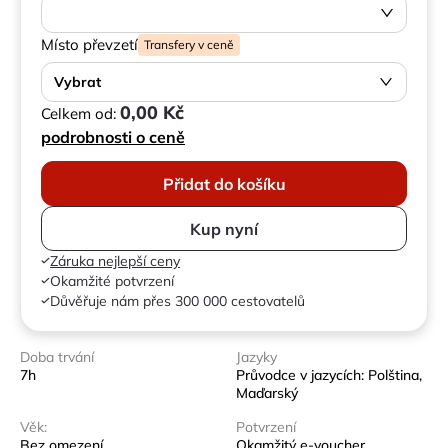
Místo převzetí
Transfery v ceně
Vybrat
0,00 Kč
Celkem od:
podrobnosti o ceně
Přidat do košíku
Kup nyní
Záruka nejlepší ceny
Okamžité potvrzení
Důvěřuje nám přes 300 000 cestovatelů
Doba trvání
Jazyky
7h
Průvodce v jazycích: Polština,
Maďarský
Věk:
Potvrzení
Bez omezení
Okamžitý e-voucher