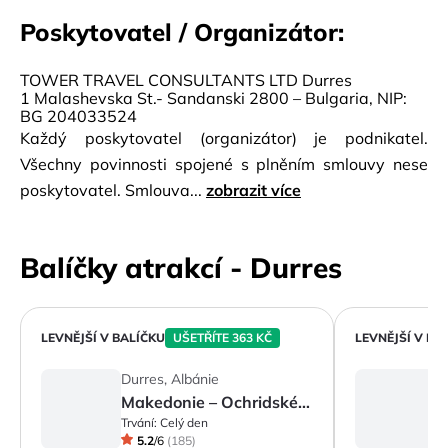
Poskytovatel / Organizátor:
TOWER TRAVEL CONSULTANTS LTD Durres
1 Malashevska St.- Sandanski 2800 – Bulgaria, NIP:
BG 204033524
Každý poskytovatel (organizátor) je podnikatel.
Všechny povinnosti spojené s plněním smlouvy nese
poskytovatel. Smlouva...
zobrazit více
Balíčky atrakcí - Durres
LEVNĚJŠÍ V BALÍČKU
UŠETŘÍTE 363 KČ
LEVNĚJŠÍ V BA
Durres, Albánie
D
Makedonie – Ochridské jezero a město Ochrid
V
Trvání:
Celý den
Tr
5.2
/
6
(
185
)