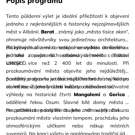
Popis programu
Tento půldenní výlet je ideální příležitostí k objevení 
jednoho z nejkrásnějších a historicky nejzajímavějších 
měst v Albánii.
Berat
, známý jako „město tisíce oken“, 
ohromuje návštěvníky svou jedinečnou architekturou, 
dlážděnými ulicemi a nezapomenutelnou atmosférou. 
Po vyzvednutí z místa setkání se vydáte do Beratu – 
Je také zapsán na seznamu světového dědictví 
jednoho z nejstarších albánských měst s historií 
UNESCO.
sahající více než 2 400 let do minulosti. Při 
prozkoumávání města objevíte jeho nejdůležitější 
památky a dozvíte se fascinující historii místa, kde po 
Součástí programu je také návštěva hradu s výhledem 
staletí koexistovaly různé kultury a náboženství.
na město. Z jeho hradeb můžete obdivovat úchvatné 
výhledy na historické čtvrti
Mangalemi
a
Gorica
, 
oddělené řekou Osum. Slavné bílé domy města s 
nespočtem oken daly Beratu jeho známou přezdívku.
Po prohlídce památek budete mít volný čas na 
prozkoumání města vlastním tempem, procházku jeho 
atmosférickými uličkami nebo nákup místních 
suvenýrů. Na konci výletu je naplánováno tradiční jídlo 