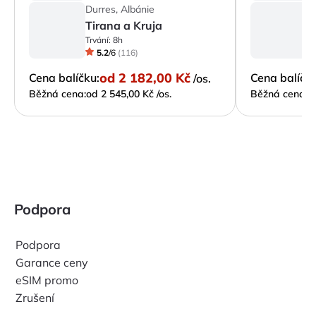
Durres, Albánie
D
Tirana a Kruja
Trvání:
8h
Tr
5.2
/
6
(
116
)
od
2 182,00 Kč
Cena balíčku:
Cena balíčku
/os.
Běžná cena:
od 2 545,00 Kč /os.
Běžná cena:
o
Podpora
Podpora
Garance ceny
eSIM promo
Zrušení