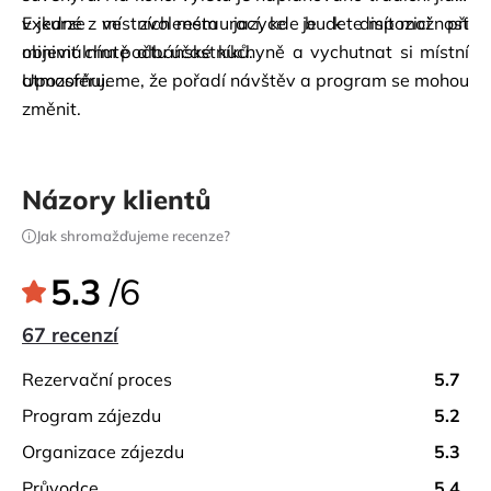
v jedné z místních restaurací, kde budete mít možnost 
Exkurze ve zvoleném jazyce je k dispozici při 
objevit chutě albánské kuchyně a vychutnat si místní 
minimálním počtu účastníků.
atmosféru.
Upozorňujeme, že pořadí návštěv a program se mohou 
změnit.
Názory klientů
Jak shromažďujeme recenze?
5.3
/6
67 recenzí
rezervační proces
5.7
program zájezdu
5.2
organizace zájezdu
5.3
průvodce
5.4