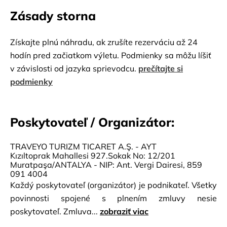
Zásady storna
Získajte plnú náhradu, ak zrušíte rezerváciu až 24
hodín pred začiatkom výletu. Podmienky sa môžu líšiť
v závislosti od jazyka sprievodcu.
prečítajte si
podmienky
Poskytovateľ / Organizátor:
TRAVEYO TURIZM TICARET A.Ş. - AYT
Kızıltoprak Mahallesi 927.Sokak No: 12/201
Muratpaşa/ANTALYA - NIP: Ant. Vergi Dairesi, 859
091 4004
Každý poskytovateľ (organizátor) je podnikateľ. Všetky
povinnosti spojené s plnením zmluvy nesie
poskytovateľ. Zmluva...
zobraziť viac