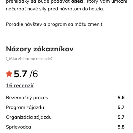
prehliadky
sa bude podávať
obed
, ktorý vám umožní 
načerpať nové sily pred návratom do hotela.
Poradie návštev a program sa môžu zmeniť.
Názory zákazníkov
Ako zbierame recenzie?
5.7
/6
16 recenzií
rezervačný proces
5.6
program zájazdu
5.7
organizácia zájazdu
5.7
sprievodca
5.8