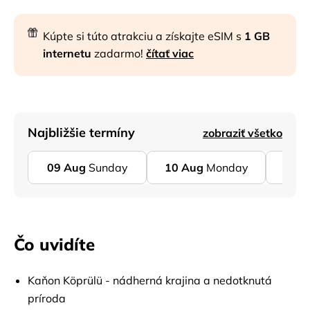
Kúpte si túto atrakciu a získajte eSIM s
1 GB
internetu
zadarmo!
čítať viac
Najbližšie termíny
zobraziť všetko
09
Aug
Sunday
10
Aug
Monday
11
A
Čo uvidíte
Kaňon Köprülü - nádherná krajina a nedotknutá
príroda