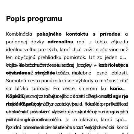
Popis programu
Kombinácia
pokojného kontaktu s prírodou
a 
poriadnej dávky
adrenalínu
robí z tohto zájazdu 
ideálnu voľbu pre tých, ktorí chcú zažiť niečo viac než 
len obyčajnú prehliadku pamiatok. Už za jeden deň 
objavíte rôzne tváre tureckej krajiny - od horských 
Vaše dobrodružstvo sa začne jazdou v
kabriolete s 
výhľadov až po rýchlo tečúcu rieku.
otvorenou strechou
cez malebné lesné oblasti. 
Samotná cesta ponúka krásne výhľady a možnosť cítiť 
sa blízko prírody. Po ceste smerom ku
kaňonu 
Köprülü
Nasleduje najvzrušujúcejšia časť dňa -
sa dostanete do oblasti Beşkonak, kde je 
rafting na 
naplánovaná krátka zastávka – ideálna príležitosť 
rieke Köprüçay
. Dynamický prúd, horské prostredie a 
obdivovať pôsobivé skalné útvary a krajinu formovanú 
spoločná zábava vytvárajú skutočne energizujúci 
prírodou počas tisícročí.
zážitok plný adrenalínu. Je to aktivita, ktorá spája 
fyzickú námahu s množstvom pozitívnych emócií.
Po dni plnom akcie bude čas na oddych – na konci 