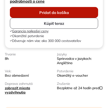
podrobnosti o cene
Pridať do košíka
Kúpiť teraz
Garancia najlepšej ceny
Okamžité potvrdenie
Dôveruje nám viac ako 300 000 cestovateľov
Trvanie
Jazyky
8h
Sprievodca v jazykoch:
Angličtina
Vek:
Potvrdenie
Bez obmedzení
Okamžitý e-voucher
Doprava zahrnutá
Zrušenie
zobraziť miesta
Bezplatne až 24 hodín pred
vyzdvihnutia