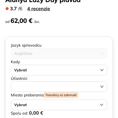
3.7
/6
4 recenzie
62,00 €
od
/os.
Jazyk sprievodcu
Angličtina
Kedy
Vybrať
Účastníci
Miesto preberania
Transfery sú zahrnuté
Vybrať
0,00 €
Spolu od: