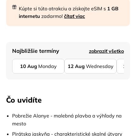
Kúpte si túto atrakciu a získajte eSIM s
1 GB
internetu
zadarmo!
čítať viac
Najbližšie termíny
zobraziť všetko
10
Aug
Monday
12
Aug
Wednesday
15
A
Čo uvidíte
Pobrežie Alanye - malebná plavba a výhľady na
mesto
Pirátska jaskyňa - charakteristické skalné útvary