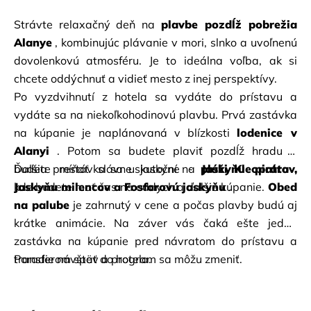
Strávte relaxačný deň na
plavbe pozdĺž pobrežia 
Alanye
, kombinujúc plávanie v mori, slnko a uvoľnenú 
dovolenkovú atmosféru. Je to ideálna voľba, ak si 
chcete oddýchnuť a vidieť mesto z inej perspektívy.
Po vyzdvihnutí z hotela sa vydáte do prístavu a 
vydáte sa na niekoľkohodinovú plavbu. Prvá zastávka 
na kúpanie je naplánovaná v blízkosti
lodenice v 
Alanyi
. Potom sa budete plaviť pozdĺž hradu a 
budete míňať slávne jaskyne -
Ďalšia prestávka sa uskutoční na
pláži Kleopatra
Jaskyňu pirátov, 
, 
Jaskyňu milencov a Fosforovú jaskyňu
kde budete mať čas na oddych a ďalšie kúpanie.
.
Obed 
na palube
je zahrnutý v cene a počas plavby budú aj 
krátke animácie. Na záver vás čaká ešte jedna 
zastávka na kúpanie pred návratom do prístavu a 
transferom späť do hotela.
Poradie návštev a program sa môžu zmeniť.