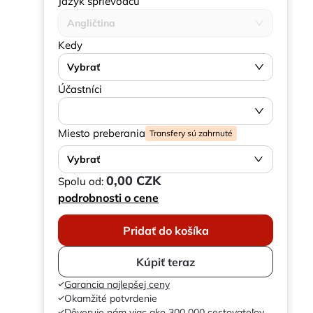
Jazyk sprievodcu
Angličtina
Kedy
Vybrať
Účastníci
Miesto preberania
Transfery sú zahrnuté
Vybrať
0,00 CZK
Spolu od:
podrobnosti o cene
Pridať do košíka
Kúpiť teraz
Garancia najlepšej ceny
Okamžité potvrdenie
Dôveruje nám viac ako 300 000 cestovateľov