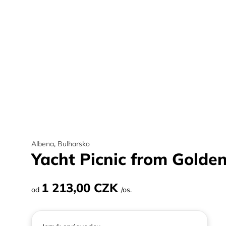
Albena
,
Bulharsko
Yacht Picnic from Golde
1 213,00 CZK
od
/os.