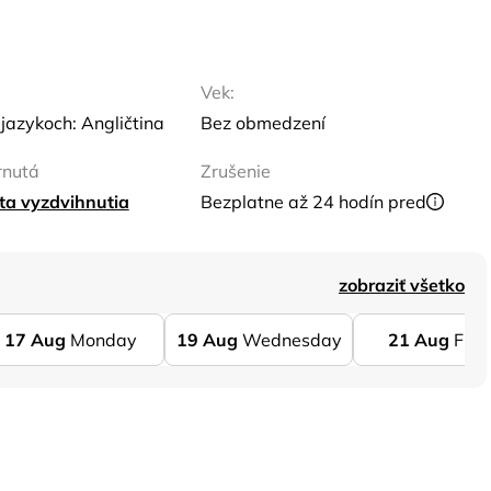
Vek:
jazykoch: Angličtina
Bez obmedzení
rnutá
Zrušenie
sta vyzdvihnutia
Bezplatne až 24 hodín pred
zobraziť všetko
17
Aug
Monday
19
Aug
Wednesday
21
Aug
Frid