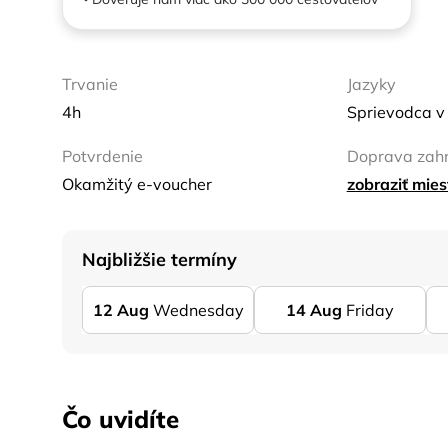
Trvanie
Jazyky
4h
Sprievodca v 
Potvrdenie
Doprava zah
Okamžitý e-voucher
zobraziť mie
Najbližšie termíny
12
Aug
Wednesday
14
Aug
Friday
Čo uvidíte