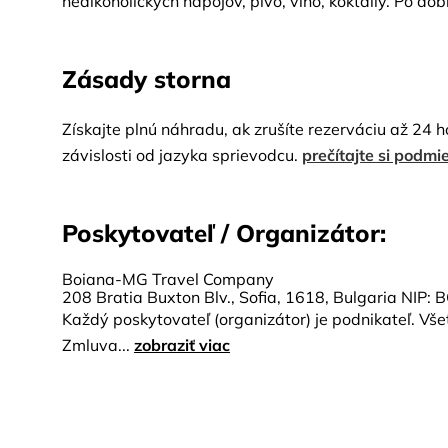
nealkoholických nápojov, pivo, víno, koktaily. Po do
Zásady storna
Získajte plnú náhradu, ak zrušíte rezerváciu až 24 
závislosti od jazyka sprievodcu.
prečítajte si podmi
Poskytovateľ / Organizátor:
Boiana-MG Travel Company
208 Bratia Buxton Blv., Sofia, 1618, Bulgaria NIP
Každý poskytovateľ (organizátor) je podnikateľ. Vše
Zmluva...
zobraziť viac