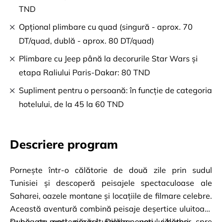
TND
Opțional plimbare cu quad (singură - aprox. 70
DT/quad, dublă - aprox. 80 DT/quad)
Plimbare cu Jeep până la decorurile Star Wars și
etapa Raliului Paris-Dakar: 80 TND
Supliment pentru o persoană: în funcție de categoria
hotelului, de la 45 la 60 TND
Descriere program
Pornește într-o călătorie de două zile prin sudul 
Tunisiei și descoperă peisajele spectaculoase ale 
Saharei, oazele montane și locațiile de filmare celebre. 
Această aventură combină peisaje deșertice uluitoare 
cu bogata moștenire culturală a poporului berber.
După ce veți părăsi Djerba, veți călători spre 