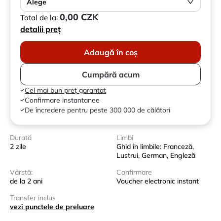
Alege
0,00 CZK
Total de la:
detalii preț
Adaugă în coș
Cumpără acum
Cel mai bun preț garantat
Confirmare instantanee
De încredere pentru peste 300 000 de călători
Durată
Limbi
2 zile
Ghid în limbile: Franceză,
Lustrui, German, Engleză
Vârstă:
Confirmare
de la 2 ani
Voucher electronic instant
Transfer inclus
vezi punctele de preluare