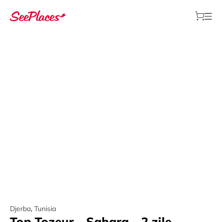
Djerba
,
Tunisia
Top Tozeur - Sahara - 2 zile