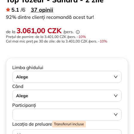
5.1
/6
37 opinii
92% dintre clienți recomandă acest tur!
3.061,00 CZK
de la
/pers.
Prețul de pornire: de la
3.401,00 CZK
/pers.
-
10
%
Cel mai mic preț pe 30 de zile:
de la
3.401,00 CZK
/pers.
-10%
Limba ghidului
Alege
Când
Alege
Participanți
Locația de preluare
Transferuri incluse