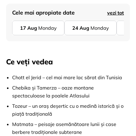
Cele mai apropiate date
vezi tot
17
Aug
Monday
24
Aug
Monday
31
A
Ce veți vedea
Chott el Jerid – cel mai mare lac sărat din Tunisia
Chebika și Tamerza – oaze montane
spectaculoase la poalele Atlasului
Tozeur – un oraș deșertic cu o medină istorică și o
piață tradițională
Matmata – peisaje asemănătoare lunii și case
berbere tradiționale subterane