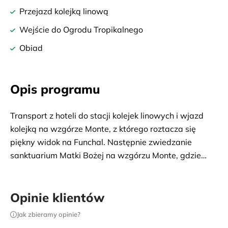
Przejazd kolejką linową
Wejście do Ogrodu Tropikalnego
Obiad
Opis programu
Transport z hoteli do stacji kolejek linowych i wjazd
kolejką na wzgórze Monte, z którego roztacza się
piękny widok na Funchal. Następnie zwiedzanie
sanktuarium Matki Bożej na wzgórzu Monte, gdzie
pochowany jest Karol I Habsburg, ostatni władca
Cesarsko-Królewskich Austro-Węgier. Wizyta w
tropikalnym ogrodzie z reliktową endemiczną
Opinie klientów
roślinnością Madery. Dalsza droga po wzgórzu
Jak zbieramy opinie?
prowadzi do serca wyspy – Doliny Zakonnic.