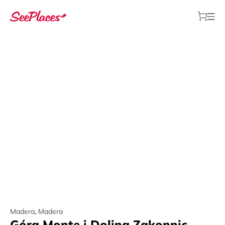
Madera
,
Madera
Góra Monte i Dolina Zakonnic