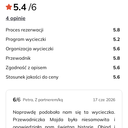
Opcjonalnie zjazd wiklinowymi saniami ze wzgórza
5.4
/6
Monte. Transfer powrotny do hoteli. Wycieczka jest
4 opinie
odpowiednia dla wszystkich grup wiekowych.
proces rezerwacji
5.8
program wycieczki
5.2
organizacja wycieczki
5.6
przewodnik
5.8
zgodność z opisem
5.6
stosunek jakości do ceny
5.6
6
/6
Petra, Z partnerem/ką
17 cze 2026
Naprawdę podobała nam się ta wycieczka.
Przewodniczka Majda była niesamowita i
opowiedziała nam świetną historię. Obiad i