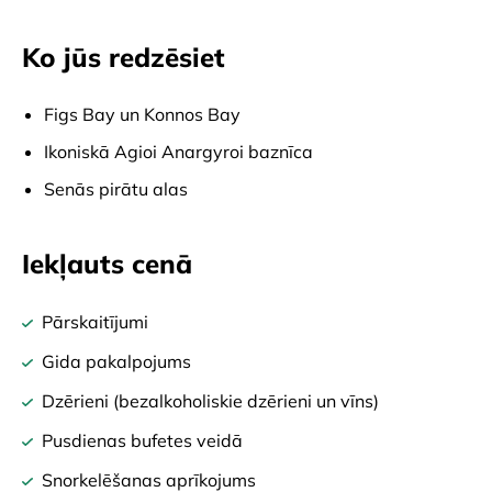
Ko jūs redzēsiet
Figs Bay un Konnos Bay
Ikoniskā Agioi Anargyroi baznīca
Senās pirātu alas
Iekļauts cenā
Pārskaitījumi
Gida pakalpojums
Dzērieni (bezalkoholiskie dzērieni un vīns)
Pusdienas bufetes veidā
Snorkelēšanas aprīkojums