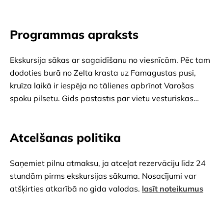
Programmas apraksts
Ekskursija sākas ar sagaidīšanu no viesnīcām. Pēc tam
dodoties burā no Zelta krasta uz Famagustas pusi,
kruīza laikā ir iespēja no tālienes apbrīnot Varošas
spoku pilsētu. Gids pastāstīs par vietu vēsturiskas
nianses, bet gribētāji varēs baudīt peldi jūrā. Kruīza
laikā laiva brauks garām Figs līcim un Konnos līcim, kur
Atcelšanas politika
varēsiet peldēties vai atpūsties Kipras saulē. Laiva
slīdēs pa kristāldzidrajiem ūdeņiem, pabraucot garām
ikoniskajai Agioi Anargyroi baznīcai un senajām Pirātu
Saņemiet pilnu atmaksu, ja atceļat rezervāciju līdz 24
alām, kas kādreiz bija pirātu un kontrabandistu
stundām pirms ekskursijas sākuma. Nosacījumi var
patvērums. Iespēja apbrīnot burvīgo Mīlestības tiltu,
atšķirties atkarībā no gida valodas.
lasīt noteikumus
dabisku klinšu veidojumu, un peldēties Zilās lagūnas
ūdeņos. Bufetes tipa pusdienas uz kuģa. Atgriešanās