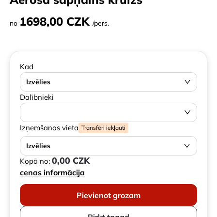
1698,00 CZK
no
/pers.
Kad
Izvēlies
Dalībnieki
Izņemšanas vieta
Transfēri iekļauti
Izvēlies
0,00 CZK
Kopā no:
cenas informācija
Pievienot grozam
Pirkt tagad