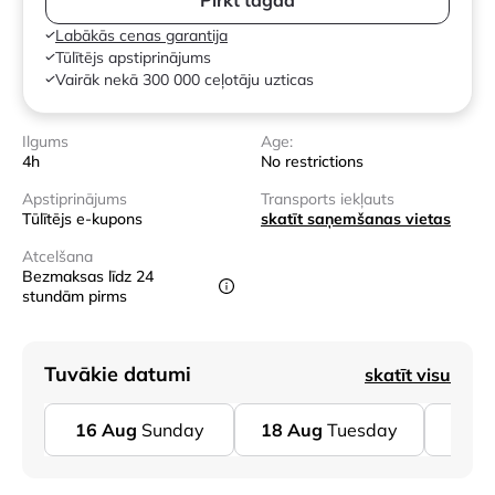
Labākās cenas garantija
Tūlītējs apstiprinājums
Vairāk nekā 300 000 ceļotāju uzticas
Ilgums
Age:
4h
No restrictions
Apstiprinājums
Transports iekļauts
Tūlītējs e-kupons
skatīt saņemšanas vietas
Atcelšana
Bezmaksas līdz 24
stundām pirms
Tuvākie datumi
skatīt visu
16
Aug
Sunday
18
Aug
Tuesday
23
A