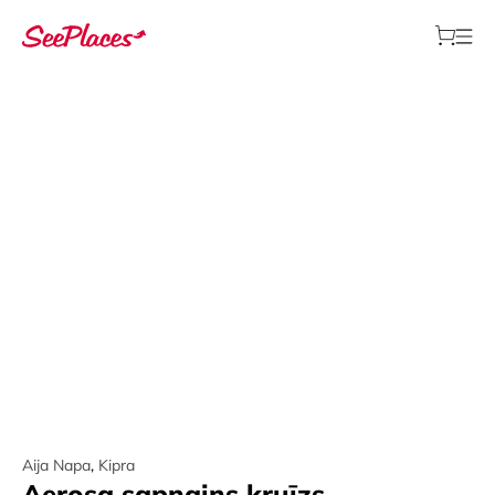
Aija Napa
,
Kipra
Aerosa sapņains kruīzs