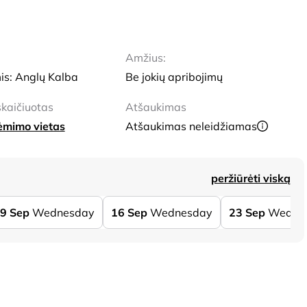
Amžius:
is: Anglų Kalba
Be jokių apribojimų
kaičiuotas
Atšaukimas
aėmimo vietas
Atšaukimas neleidžiamas
peržiūrėti viską
9
Sep
Wednesday
16
Sep
Wednesday
23
Sep
Wedne