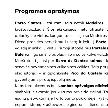
Programos aprašymas
Porto Santas
– tai rami sala netoli
Madeiros
,
kraštovaizdžiais. Šios ekskursijos metu atrasite įd
aplankysite vietas, kur gamta susilieja su Madeiros 
Diena prasidės pervežimu į uostą ir keltu į
Porto
vaizdų ir unikalių vietų. Pirmoji stotelė bus
Portelo
Baleira
, ilgo smėlio paplūdimio ir salos kalvų vaizd
Maršrutas tęsiasi per
Serra de Dentro kalnus
, 
senovės povandeninės vulkaninės veiklos. Taip pat 
ūkio istorija, – ir aplankysite
Pico do Castelo k
gyventojams piratų išpuolių metu.
Kitas turo akcentas bus
Lombas apžvalgos aikšte
simbolių ir svarbia jos kultūros paveldo dalimi. T
esantį pietvakarinėje Porto Santo pakrantėje. Ryškus
nepamirštamą kraštovaizdį, o giedromis dienomis to