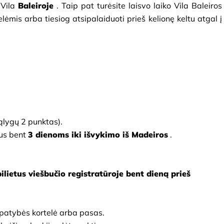
Vila
Baleiroje
. Taip pat turėsite laisvo laiko Vila Baleiros 
ėmis arba tiesiog atsipalaiduoti prieš kelionę keltu atgal į 
lygų 2 punktas).
us bent
3 dienoms iki išvykimo iš Madeiros
.
ilietus viešbučio registratūroje bent dieną prieš 
tapatybės kortelė arba pasas.