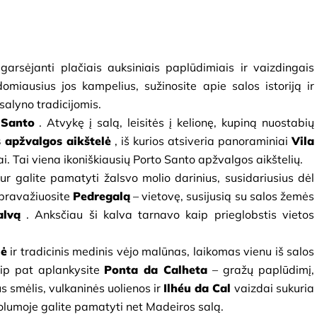
 garsėjanti plačiais auksiniais paplūdimiais ir vaizdingais 
omiausius jos kampelius, sužinosite apie salos istoriją ir 
salyno tradicijomis.
 Santo
. Atvykę į salą, leisitės į kelionę, kupiną nuostabių 
s apžvalgos aikštelė
, iš kurios atsiveria panoraminiai
Vila 
ai. Tai viena ikoniškiausių Porto Santo apžvalgos aikštelių.
kur galite pamatyti žalsvo molio darinius, susidariusius dėl 
pravažiuosite
Pedregalą
– vietovę, susijusią su salos žemės 
alvą
. Anksčiau ši kalva tarnavo kaip prieglobstis vietos 
lė
ir tradicinis medinis vėjo malūnas, laikomas vienu iš salos 
aip pat aplankysite
Ponta da Calheta
– gražų paplūdimį, 
 smėlis, vulkaninės uolienos ir
Ilhéu da Cal
vaizdai
sukuria 
lumoje galite pamatyti net Madeiros salą.