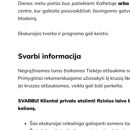
Dienos metu pietūs bus patiekiami Kalhetoje
arba
centre, kur galėsite pasivaikščioti žavingomis gatvel
Madeirą.
Ekskursijos tvarka ir programa gali keistis.
Svarbi informacija
Negrąžinamas turas (taikomas Tiekėjo atšaukimo są
Primygtinai rekomenduojama užsisakyti šį kruizą lik
Jei kruizas atšaukiamas, veikla gali būti perkelta.
SVARBU! Klientai privalo atsiimti fizinius laivo b
kelionę.
Šiai ekskursijai reikalinga galiojanti asmens 