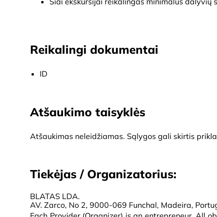
Šiai ekskursijai reikalingas minimalus dalyvių sk
Reikalingi dokumentai
ID
Atšaukimo taisyklės
Atšaukimas neleidžiamas. Sąlygos gali skirtis prikl
Tiekėjas / Organizatorius:
BLATAS LDA.
AV. Zarco, No 2, 9000-069 Funchal, Madeira, Port
Each Provider (Organizer) is an entrepreneur. All obl