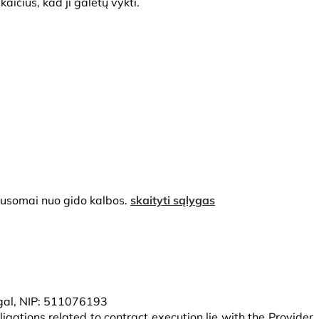
aičius, kad ji galėtų vykti.
ausomai nuo gido kalbos.
skaityti sąlygas
ugal, NIP: 511076193
igations related to contract execution lie with the Provider.