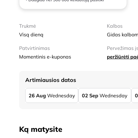
Trukmė
Kalbos
Visą dieną
Gidas kalbom
Patvirtinimas
Pervežimas įs
Momentinis e-kuponas
peržiūrėti p
Artimiausios datos
26
Aug
Wednesday
02
Sep
Wednesday
0
Ką matysite