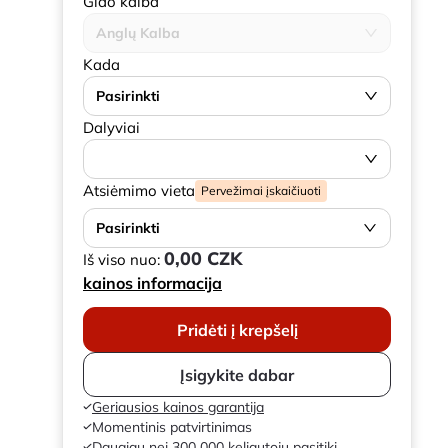
Gido kalba
Anglų Kalba
Kada
Pasirinkti
Dalyviai
Atsiėmimo vieta
Pervežimai įskaičiuoti
Pasirinkti
0,00 CZK
Iš viso nuo:
kainos informacija
Pridėti į krepšelį
Įsigykite dabar
Geriausios kainos garantija
Momentinis patvirtinimas
Daugiau nei 300 000 keliautojų pasitiki