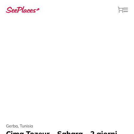
Gerba
,
Tunisia
Cima Tozeur - Sahara - 2 giorni