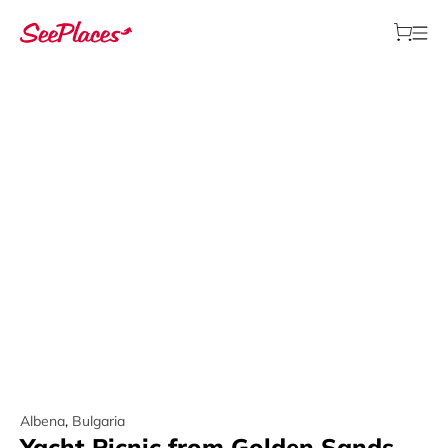
Albena
,
Bulgaria
Yacht Picnic from Golden Sands