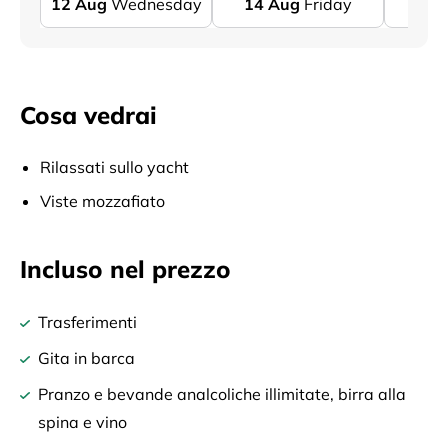
12
Aug
Wednesday
14
Aug
Friday
17
A
Cosa vedrai
Rilassati sullo yacht
Viste mozzafiato
Incluso nel prezzo
Trasferimenti
Gita in barca
Pranzo e bevande analcoliche illimitate, birra alla
spina e vino