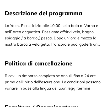
Descrizione del programma
Lo Yacht Picnic inizia alle 10:00 nella baia di Varna e
nell`area acquatica. Possiamo offrirvi vela, bagno,
spiaggia / a bordo /, pesca. Dopo un`ora e mezza la
nostra barca a vela getta l`ancora e puoi goderti un
pranzo perfettamente preparato. Il pranzo a buffet
comprende diverse insalate, pesce alla griglia, bibite
Politica di cancellazione
illimitate, birra, vino, cocktail. Dopo un buon pranzo,
pesca e bagni di sole, il picnic termina alle 13:00.
Ricevi un rimborso completo se annulli fino a 24 ore
prima dell'inizio dell'escursione. Le condizioni possono
variare in base alla lingua del tour.
leggi termini