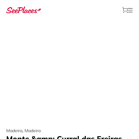
Madeira
,
Madeira
Monte &amp; Curral das Freiras