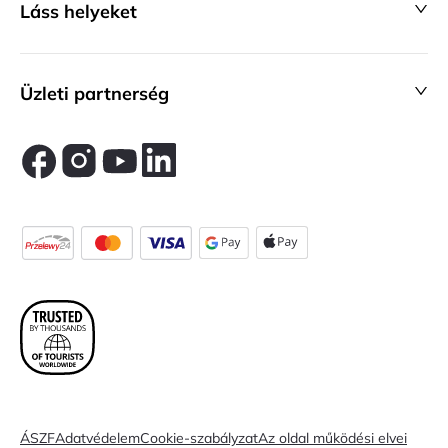
Láss helyeket
Üzleti partnerség
ÁSZF
Adatvédelem
Cookie-szabályzat
Az oldal működési elvei