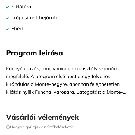
Siklótúra
Trópusi kert bejárata
Ebéd
Program leírása
Könnyű utazás, amely minden korosztály számára
megfelelő. A program első pontja egy felvonós
kirándulás a Monte-hegyre, ahonnan felejthetetlen
kilátás nyílik Funchal városára. Látogatás: a Monte-
dombon található Szűzanya-szentély, ahol Karel
utolsó cseh király is van eltemetve, valamint trópusi
kert Madeira ereklyéjének őshonos növényzetével. A
Vásárlói vélemények
festői hegyi út a sziget szívébe, az Apácák Völgyébe
Hogyan gyűjtjük az értékeléseket?
vezet. Opcionálisan: őrült lefelé menet fonott szánokon