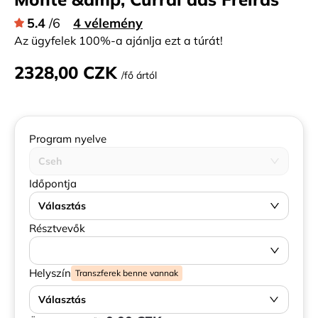
5.4
/6
4 vélemény
Az ügyfelek 100%-a ajánlja ezt a túrát!
2328,00 CZK
/fő ártól
Program nyelve
Cseh
Időpontja
Választás
Résztvevők
Helyszín
Transzferek benne vannak
Választás