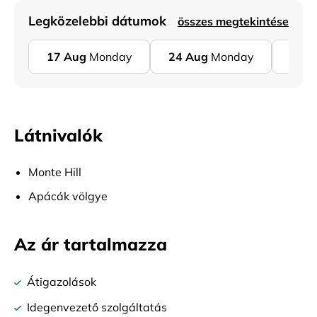
Legközelebbi dátumok
összes megtekintése
17
Aug
Monday
24
Aug
Monday
31
A
Látnivalók
Monte Hill
Apácák völgye
Az ár tartalmazza
Átigazolások
Idegenvezető szolgáltatás