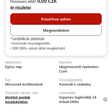
0,00 CZK
Összesen ettől:
ár részletei
Kosárhoz adom
Megrendelem
Legjobb ár garancia
Azonnali visszaigazolás
300 000+ utazó által megbízható
Időtartam
Nyelvek
Egész nap
Idegenvezető nyelveken:
Cseh
Kor:
Visszaigazolás
Nincsenek korlátozások
Azonnali e-utalvány
Transzfer benne van
Lemondás
átvételi pontok
Ingyenes legkésőbb 24
megtekintése
órával előtte