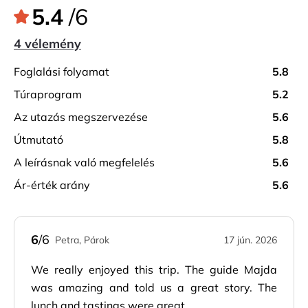
a Monte Hillről.
5.4
/6
4 vélemény
foglalási folyamat
5.8
túraprogram
5.2
az utazás megszervezése
5.6
útmutató
5.8
a leírásnak való megfelelés
5.6
ár-érték arány
5.6
6
/6
Petra, Párok
17 jún. 2026
We really enjoyed this trip. The guide Majda
was amazing and told us a great story. The
lunch and tastings were great.