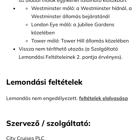
az alábbi mólók egyikénél található kioszkban:
Westminster móló: a Westminster hídnál, a 
Westminster állomás bejáratánál
London Eye móló: a Jubilee Gardens 
közelében
Tower móló: Tower Hill állomás közelében
Vissza nem téríthető utazás (a Szolgáltató 
Lemondási Feltételeinek 2. pontja érvényes).
Lemondási feltételek
Lemondás nem engedélyezett.
feltételek elolvasása
Szervező / szolgáltató:
City Cruises PLC