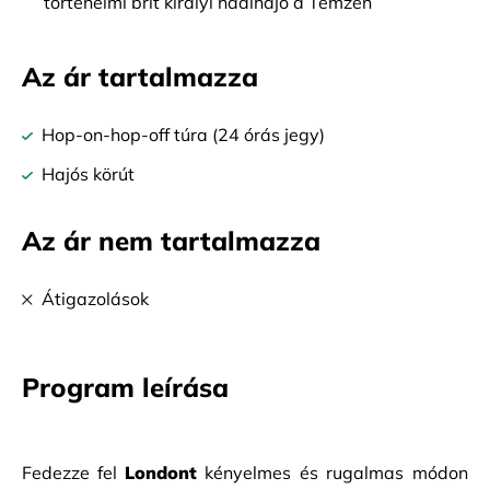
történelmi brit királyi hadihajó a Temzén
Az ár tartalmazza
Hop-on-hop-off túra (24 órás jegy)
Hajós körút
Az ár nem tartalmazza
Átigazolások
Program leírása
Fedezze fel
Londont
kényelmes és rugalmas módon 