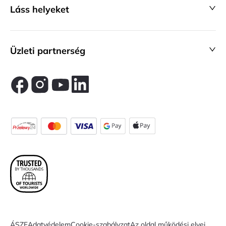
Láss helyeket
Üzleti partnerség
ÁSZF
Adatvédelem
Cookie-szabályzat
Az oldal működési elvei