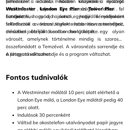
felfedezze a várost, miközben kiszakad a nyüzsgő 
percenként indulnak három kényelmes mólóról:
utcákból, és teljesen új szemszögből fedezi fel 
Westminster
,
London Eye Pier
és
Tower Pier
. Ez 
Londont.
azt jelenti, hogy a hajóutat egyedülálló módjaként 
Fantasztikus módja annak, hogy kényelmesen 
tekintheted a városnézésnek – hasonlóan a metróhoz, 
felfedezzük a város legfontosabb nevezetességeit, 
de sokkal jobb kilátással London látképére.
miközben átéljük London hangulatát, egy olyan 
városét, amelynek történelme mindig is szorosan 
összefonódott a Temzével. A városnézés sorrendje és 
a program változhat.
A látogatások sorrendje és a program változhat.
Fontos tudnivalók
A Westminster mólótól 10 perc alatt elérhető a 
London Eye móló, a London Eye mólótól pedig 40 
perc alatt.
Indulások 30 percenként
Váltsd be okostelefon-utalványodat papír jegyre 