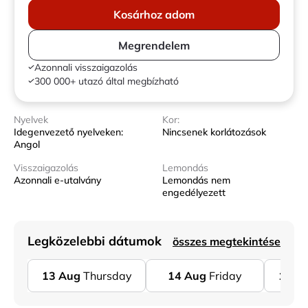
Kosárhoz adom
Megrendelem
Azonnali visszaigazolás
300 000+ utazó által megbízható
Nyelvek
Kor:
Idegenvezető nyelveken:
Nincsenek korlátozások
Angol
Visszaigazolás
Lemondás
Azonnali e-utalvány
Lemondás nem
engedélyezett
Legközelebbi dátumok
összes megtekintése
13
Aug
Thursday
14
Aug
Friday
15
A