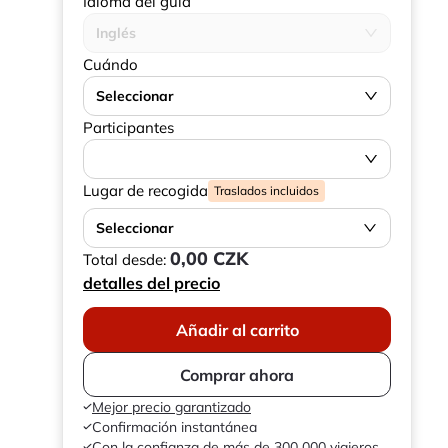
Idioma del guía
Inglés
Cuándo
Seleccionar
Participantes
Lugar de recogida
Traslados incluidos
Seleccionar
0,00 CZK
Total desde:
detalles del precio
Añadir al carrito
Comprar ahora
Mejor precio garantizado
Confirmación instantánea
Con la confianza de más de 300 000 viajeros