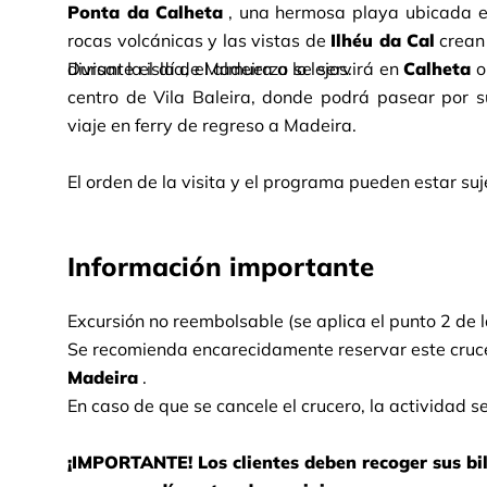
Ponta da Calheta
, una hermosa playa ubicada en 
rocas volcánicas y las vistas de
Ilhéu da Cal
crean
divisar la isla de Madeira a lo lejos.
Durante el día, el almuerzo se servirá en
Calheta
o
centro de Vila Baleira, donde podrá pasear por s
viaje en ferry de regreso a Madeira.
El orden de la visita y el programa pueden estar su
Información importante
Excursión no reembolsable (se aplica el punto 2 de 
Se recomienda encarecidamente reservar este cruc
Madeira
.
En caso de que se cancele el crucero, la actividad 
¡IMPORTANTE! Los clientes deben recoger sus bille