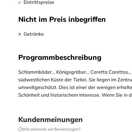
Eintrittspreise
Nicht im Preis inbegriffen
Getränke
Programmbeschreibung
Schlammbäder… Königsgräber… Caretta Carettas… Le
südwestlichen Küste der Türkei. Sie liegen im Zentr
umweltgeschützt. Dies ist einer der wenigen erhalte
Schönheit und historischem Interesse. Wenn Sie in
Flussbooten Ihre Reise flussaufwärts beginnen. Wei
Schwefelbäder. Wenn Sie sich den Schlammbecken n
nach faulen Eiern riecht! Aber nach ein paar Minuten
Kundenmeinungen
Sie herum mit Schlamm bedeckt sind. Vergessen Sie
Wie sammeln wir Bewertungen?