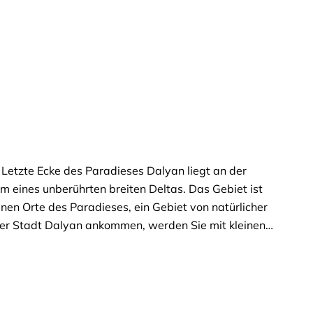
tzte Ecke des Paradieses Dalyan liegt an der
um eines unberührten breiten Deltas. Das Gebiet ist
nen Orte des Paradieses, ein Gebiet von natürlicher
 der Stadt Dalyan ankommen, werden Sie mit kleinen
ter flussaufwärts befinden sich die Schlamm- und
ähern, werden Sie den Schwefel riechen, der ein bisschen
 gewöhnt man sich daran. Es gibt viel Heiterkeit, da alle um
 Ihre Kameras nicht! Vorbei an Blumenwiesen, gesäumt von