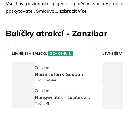
Všechny povinnosti spojené s plněním smlouvy nese
poskytovatel. Smlouva...
zobrazit více
Balíčky atrakcí - Zanzibar
LEVNĚJŠÍ V BALÍČKU
2 ZA CENU 1
LEVNĚJŠÍ V BA
Z
Zanzibar
Noční safari v Sadaani
Tr
Trvání:
24 dní
Z
Zanzibar
Nungwi útěk - zážitek ze západu slunce
Tr
Trvání:
4h