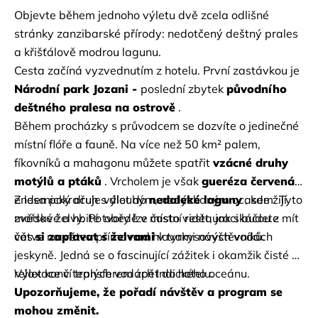
Objevte během jednoho výletu dvě zcela odlišné 
stránky zanzibarské přírody: nedotčený deštný prales 
a křišťálově modrou lagunu.
Cesta začíná vyzvednutím z hotelu. První zastávkou je 
Národní park Jozani - 
poslední zbytek 
původního 
deštného pralesa na ostrově
 .
Během procházky s průvodcem se dozvíte o jedinečné 
místní flóře a fauně. Na více než 50 km² palem, 
fíkovníků a mahagonu můžete spatřit 
vzácné druhy 
motýlů a ptáků
 . Vrcholem je však 
gueréza červená
 – 
endemický druh s dlouhým, nadýchaným ocasem. Tyto 
Z lesa pokračuje výlet do 
nedaleké laguny
 , kde žijí 
zvědavé a hbité tvory lze často vidět, jak skáčou z 
mořské želvy. Po obědě v místní restauraci budete mít 
větve na větev přímo nad hlavami návštěvníků.
čas 
si zaplavat s želvami
 v tyrkysových vodách 
jeskyně. Jedná se o fascinující zážitek i okamžik čisté 
relaxace v teplých vodách Indického oceánu.
Výlet končí transferem zpět do hotelu.
Upozorňujeme, že pořadí návštěv a program se 
mohou změnit.