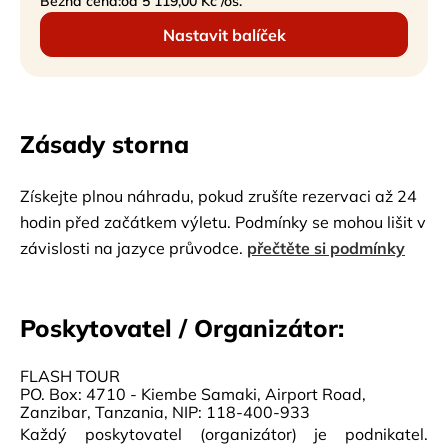
Běžná cena:
od 5 119,00 Kč /os.
Nastavit balíček
Zásady storna
Získejte plnou náhradu, pokud zrušíte rezervaci až 24
hodin před začátkem výletu. Podmínky se mohou lišit v
závislosti na jazyce průvodce.
přečtěte si podmínky
Poskytovatel / Organizátor:
FLASH TOUR
PO. Box: 4710 - Kiembe Samaki, Airport Road,
Zanzibar, Tanzania, NIP: 118-400-933
Každý poskytovatel (organizátor) je podnikatel.