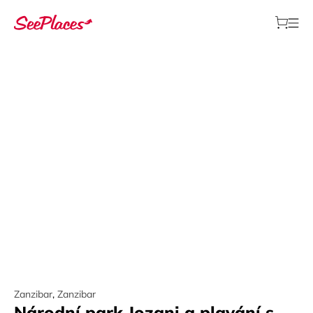
Zanzibar
,
Zanzibar
Národní park Jozani a plavání s