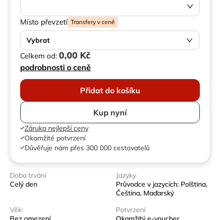
Místo převzetí
Transfery v ceně
Vybrat
0,00 Kč
Celkem od:
podrobnosti o ceně
Přidat do košíku
Kup nyní
Záruka nejlepší ceny
Okamžité potvrzení
Důvěřuje nám přes 300 000 cestovatelů
Doba trvání
Jazyky
Celý den
Průvodce v jazycích: Polština,
Čeština, Maďarský
Věk:
Potvrzení
Bez omezení
Okamžitý e-voucher