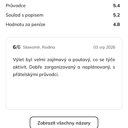
průvodce
5.4
soulad s popisem
5.2
hodnotu za peníze
4.8
6
/6
Slawomir, Rodina
03 srp 2026
Výlet byl velmi zajímavý a poutavý, co se týče
aktivit. Dobře zorganizovaný a naplánovaný, s
přátelskými průvodci.
Zobrazit všechny názory