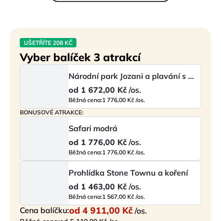
UŠETŘÍTE 208 KČ
Vyber balíček 3 atrakcí
Národní park Jozani a plavání s želvami
od
1 672,00 Kč
/os.
Běžná cena:
1 776,00 Kč /os.
BONUSOVÉ ATRAKCE:
Safari modrá
od
1 776,00 Kč
/os.
Běžná cena:
1 776,00 Kč /os.
Prohlídka Stone Townu a koření
od
1 463,00 Kč
/os.
Běžná cena:
1 567,00 Kč /os.
od
4 911,00 Kč
Cena balíčku:
/os.