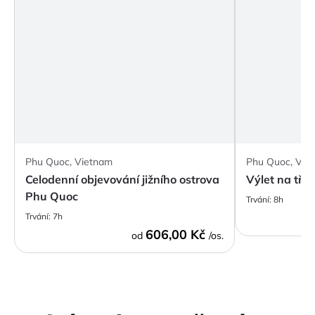
Phu Quoc, Vietnam
Phu Quoc, Vie
Celodenní objevování jižního ostrova
Výlet na tři
Phu Quoc
Trvání:
8h
Trvání:
7h
606,00 Kč
od
/os.