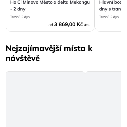
Ho Či Minovo Město a delta Mekongu
Hlavní body 
- 2 dny
dny s transfe
Trvání:
2 dyn
Trvání:
2 dyn
3 869,00 Kč
od
/os.
Nejzajímavější místa k
návštěvě