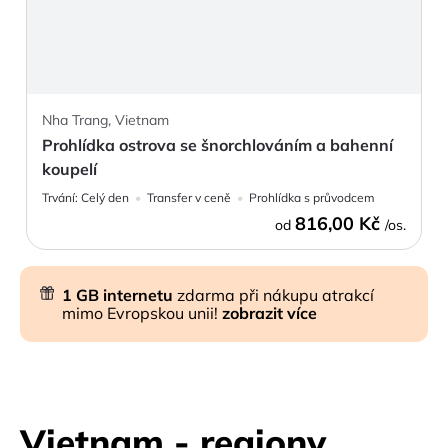
Nha Trang, Vietnam
Prohlídka ostrova se šnorchlováním a bahenní
koupelí
Trvání:
Celý den
Transfer v ceně
Prohlídka s průvodcem
816,00 Kč
od
/os.
1 GB internetu
zdarma při nákupu atrakcí
mimo Evropskou unii!
zobrazit více
Vietnam - regiony