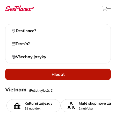
Destinace?
Termín?
Všechny jazyky
Hledat
Místní výlety
Vietnam
(Počet výletů: 2)
>
Všechny destinace
>
Vietnam
Kulturní zájezdy
Malé skupinové záje
18 nabídek
1 nabídka