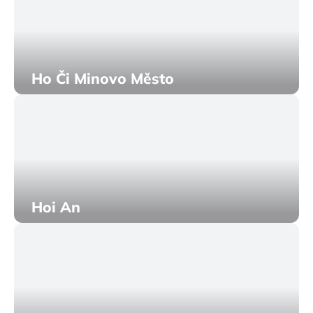
Ho Či Minovo Město
Hoi An