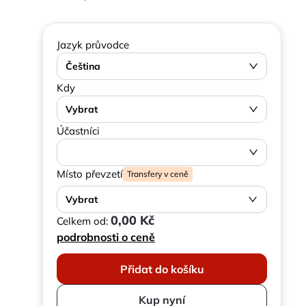
Jazyk průvodce
Čeština
Kdy
Vybrat
Účastníci
Místo převzetí
Transfery v ceně
Vybrat
0,00 Kč
Celkem od:
podrobnosti o ceně
Přidat do košíku
Kup nyní