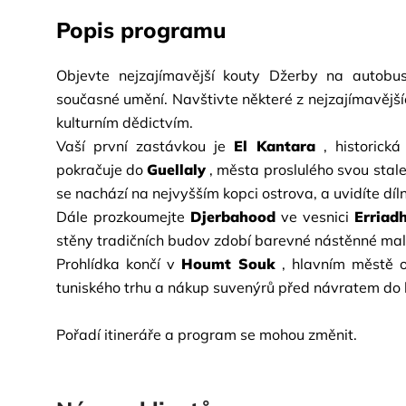
Popis programu
Objevte nejzajímavější kouty Džerby na autobuso
současné umění. Navštivte některé z nejzajímavějš
kulturním dědictvím.
Vaší první zastávkou je
El Kantara
, historick
pokračuje do
Guellaly
, města proslulého svou stal
se nachází na nejvyšším kopci ostrova, a uvidíte díl
Dále prozkoumejte
Djerbahood
ve vesnici
Erriad
stěny tradičních budov zdobí barevné nástěnné mal
Prohlídka končí v
Houmt Souk
, hlavním městě o
tuniského trhu a nákup suvenýrů před návratem do 
Pořadí itineráře a program se mohou změnit.