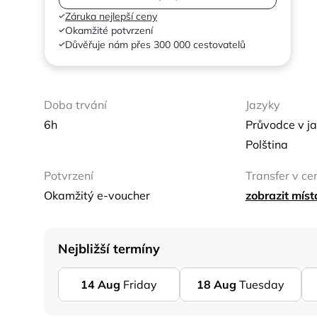
Záruka nejlepší ceny
Okamžité potvrzení
Důvěřuje nám přes 300 000 cestovatelů
Doba trvání
Jazyky
6h
Průvodce v ja
Polština
Potvrzení
Transfer v ce
Okamžitý e-voucher
zobrazit mís
Nejbližší termíny
14
Aug
Friday
18
Aug
Tuesday