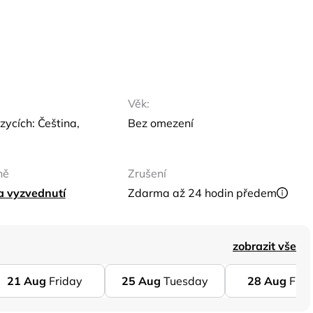
Věk:
zycích: Čeština,
Bez omezení
ně
Zrušení
ta vyzvednutí
Zdarma až 24 hodin předem
zobrazit vše
21
Aug
Friday
25
Aug
Tuesday
28
Aug
Frid