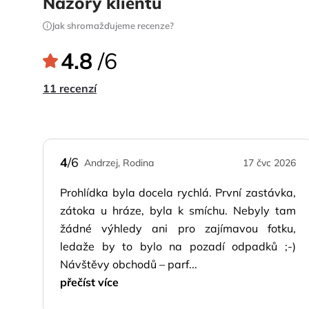
Názory klientů
Jak shromažďujeme recenze?
4.8
/6
11 recenzí
4
/6
Andrzej, Rodina
17 čvc 2026
Prohlídka byla docela rychlá. První zastávka,
zátoka u hráze, byla k smíchu. Nebyly tam
žádné výhledy ani pro zajímavou fotku,
ledaže by to bylo na pozadí odpadků ;-)
Návštěvy obchodů – parf...
přečíst více