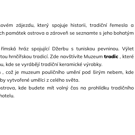
vém zájezdu, který spojuje historii, tradiční řemesla a 
ích památek ostrova a zároveň se seznamte s jeho bohatým 
á římská hráz spojující Džerbu s tuniskou pevninou. Výlet 
etou hrnčířskou tradicí. Zde navštívíte Muzeum
tradic
, které 
nu, kde se vyrábějí tradiční keramické výrobky.
h
, což je muzeum pouličního umění pod širým nebem, kde 
by vytvořené umělci z celého světa.
strova, kde budete mít volný čas na prohlídku tradičního 
hotelu.