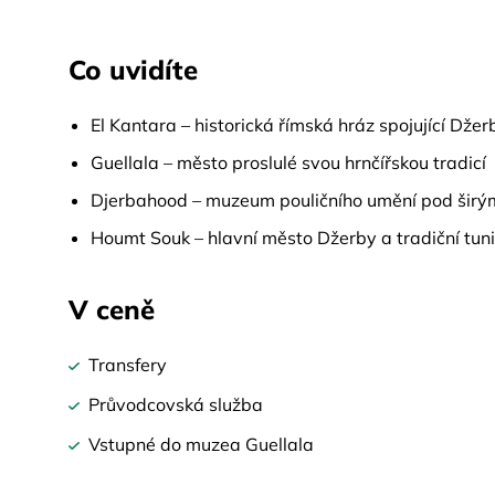
Co uvidíte
El Kantara – historická římská hráz spojující Dže
Guellala – město proslulé svou hrnčířskou tradicí
Djerbahood – muzeum pouličního umění pod šir
Houmt Souk – hlavní město Džerby a tradiční tuni
V ceně
Transfery
Průvodcovská služba
Vstupné do muzea Guellala