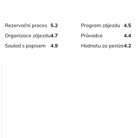
rezervační proces
5.2
program zájezdu
4.5
organizace zájezdu
4.7
průvodce
4.4
soulad s popisem
4.9
hodnotu za peníze
4.2