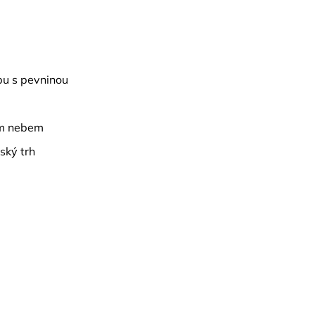
rbu s pevninou
ým nebem
ský trh