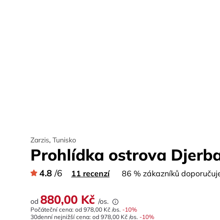
Zarzis
,
Tunisko
Prohlídka ostrova Djerba
4.8
/6
11 recenzí
86 % zákazníků doporučuje 
880,00 Kč
od
/os.
Počáteční cena: od
978,00 Kč
/os.
-
10
%
30denní nejnižší cena:
od
978,00 Kč
/os.
-10%