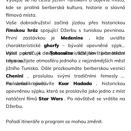
kde se prolíná berberská kultura, historie a slavná 
filmová místa.
Vaše dobrodružství začíná jízdou přes historickou
římskou hráz
spojující Džerbu s tuniskou pevninou. 
První zastávkou je
Medenine
, kde uvidíte 
charakteristické
ghorfy
– bývalé opevněné sýpky, 
které patří k nejcharakterističtějším památkám 
Výlet pokračuje do
Tataouine
, kde navštívíte místní 
regionu.
trh a zažijete atmosféru jednoho z nejznámějších měst 
jižního Tuniska. Dále prozkoumáte berberskou vesnici
Chenini
, proslulou svými tradičními řemesly a 
malebnou krajinou.
Po večeři navštívíte
Ksar Hadada
, historickou 
opevněnou sýpku, která se proslavila jako jedno z míst 
natáčení
filmů
Star Wars
. Po návštěvě se vrátíte na 
Džerbu.
Pořadí itineráře a program se mohou změnit.