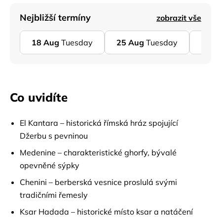
Nejbližší termíny
zobrazit vše
18
Aug
Tuesday
25
Aug
Tuesday
01
S
Co uvidíte
El Kantara – historická římská hráz spojující
Džerbu s pevninou
Medenine – charakteristické ghorfy, bývalé
opevněné sýpky
Chenini – berberská vesnice proslulá svými
tradičními řemesly
Ksar Hadada – historické místo ksar a natáčení