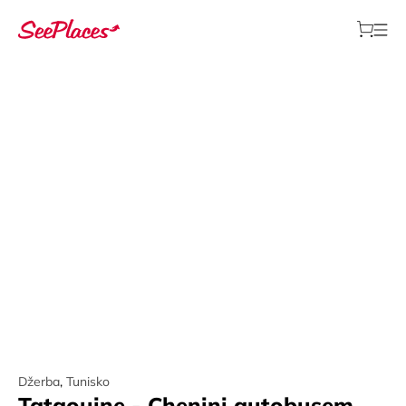
Džerba
,
Tunisko
Tataouine - Chenini autobusem