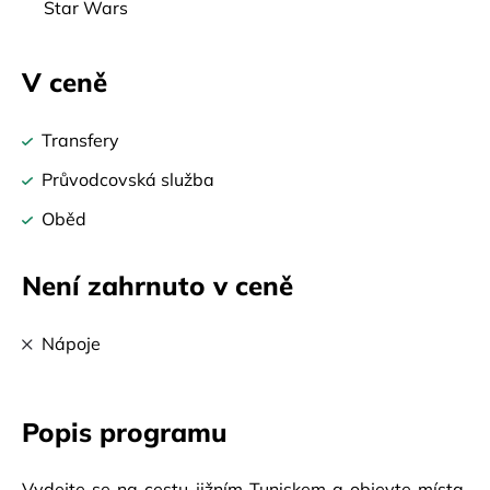
Star Wars
V ceně
Transfery
Průvodcovská služba
Oběd
Není zahrnuto v ceně
Nápoje
Popis programu
Vydejte se na cestu jižním Tuniskem a objevte místa, 