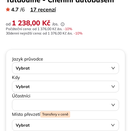
4.7
/6
17 recenzí
1 238,00 Kč
od
/os.
Počáteční cena: od
1 376,00 Kč
/os.
-
10
%
30denní nejnižší cena:
od
1 376,00 Kč
/os.
-10%
Jazyk průvodce
Vybrat
Kdy
Vybrat
Účastníci
Místo převzetí
Transfery v ceně
Vybrat