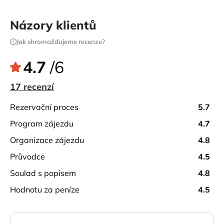
Názory klientů
Jak shromažďujeme recenze?
4.7
/6
17 recenzí
rezervační proces
5.7
program zájezdu
4.7
organizace zájezdu
4.8
průvodce
4.5
soulad s popisem
4.8
hodnotu za peníze
4.5