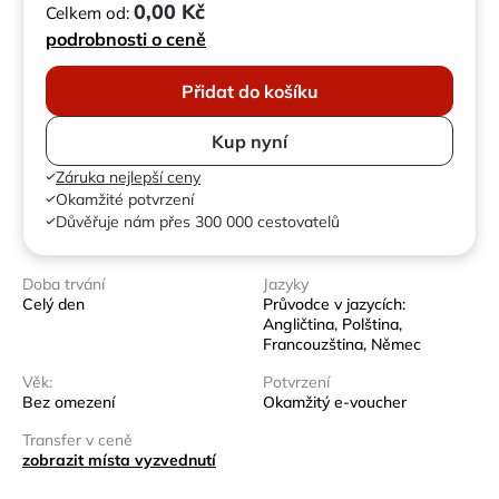
0,00 Kč
Celkem od:
podrobnosti o ceně
Přidat do košíku
Kup nyní
Záruka nejlepší ceny
Okamžité potvrzení
Důvěřuje nám přes 300 000 cestovatelů
Doba trvání
Jazyky
Celý den
Průvodce v jazycích:
Angličtina, Polština,
Francouzština, Němec
Věk:
Potvrzení
Bez omezení
Okamžitý e-voucher
Transfer v ceně
zobrazit místa vyzvednutí