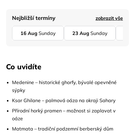
Nejbližší termíny
zobrazit vše
16
Aug
Sunday
23
Aug
Sunday
30
A
Co uvidíte
Medenine – historické ghorfy, bývalé opevněné
sýpky
Ksar Ghilane – palmová oáza na okraji Sahary
Přírodní horký pramen – možnost si zaplavat v
oáze
Matmata – tradiční podzemní berberský dům