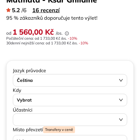
5.2
/6
16 recenzí
95 % zákazníků doporučuje tento výlet!
1 560,00 Kč
od
/os.
Počáteční cena: od
1 733,00 Kč
/os.
-
10
%
30denní nejnižší cena:
od
1 733,00 Kč
/os.
-10%
Jazyk průvodce
Čeština
Kdy
Vybrat
Účastníci
Místo převzetí
Transfery v ceně