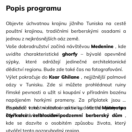
Popis programu
Objevte úchvatnou krajinu jižního Tuniska na cestě 
pouštní krajinou, tradičními berberskými osadami a 
jednou z nejkrásnějších oáz země.
Vaše dobrodružství začíná návštěvou
Medenine
, kde 
uvidíte charakteristické
ghorfy
– bývalé opevněné 
sýpky, které odrážejí jedinečné architektonické 
dědictví regionu. Bude zde také čas na fotografování.
Výlet pokračuje do
Ksar Ghilane
, nejjižnější palmové 
oázy v Tunisku. Zde si můžete prohlédnout ruiny 
římské pevnosti a užít si koupání v přírodním bazénu 
napájeném horkými prameny.
Za příplatek jsou k 
dispozici také
Po obědě v místní restauraci se vydáte do
volitelné aktivity, včetně jízdy
Matmaty
na 
čtyřkolce
kde navštívíte tradiční
a
velbloudovi
.
podzemní berberský dům
, 
kde se dozvíte o osobitém způsobu života, který 
utvářel tento pozoruhodný region.