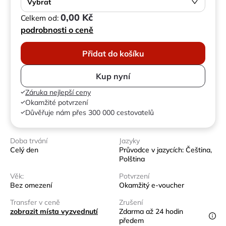
Vybrat
0,00 Kč
Celkem od:
podrobnosti o ceně
Přidat do košíku
Kup nyní
Záruka nejlepší ceny
Okamžité potvrzení
Důvěřuje nám přes 300 000 cestovatelů
Doba trvání
Jazyky
Celý den
Průvodce v jazycích: Čeština,
Polština
Věk:
Potvrzení
Bez omezení
Okamžitý e-voucher
Transfer v ceně
Zrušení
zobrazit místa vyzvednutí
Zdarma až 24 hodin
předem