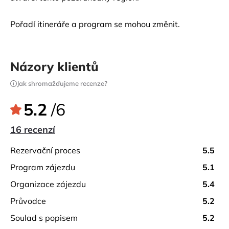
Pořadí itineráře a program se mohou změnit.
Názory klientů
Jak shromažďujeme recenze?
5.2
/6
16 recenzí
rezervační proces
5.5
program zájezdu
5.1
organizace zájezdu
5.4
průvodce
5.2
soulad s popisem
5.2