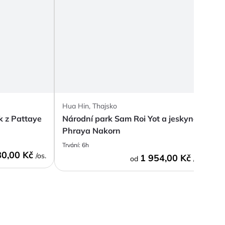
Hua Hin, Thajsko
H
k z Pattaye
Národní park Sam Roi Yot a jeskyně
N
Phraya Nakorn
j
Trvání:
6h
T
80,00 Kč
/os.
1 954,00 Kč
od
/os.