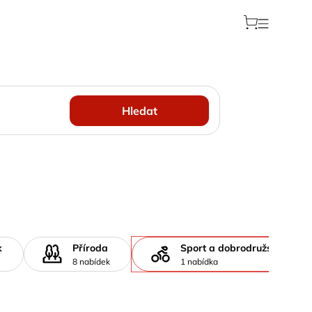
Hledat
k
Příroda
Sport a dobrodružství
8 nabídek
1 nabídka