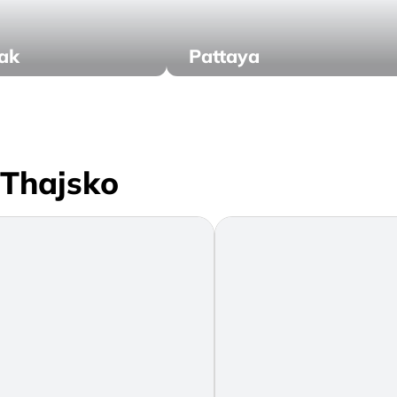
ak
Pattaya
 Thajsko