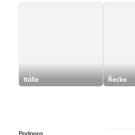
Itálie
Řecko
Podpora