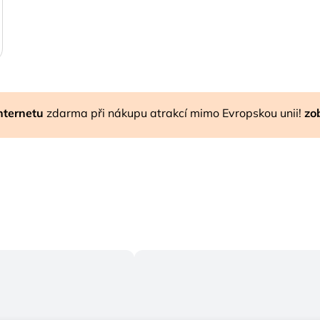
nternetu
zdarma při nákupu atrakcí mimo Evropskou unii!
zob