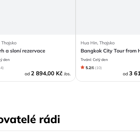
 Thajsko
Hua Hin, Thajsko
rh a sloní rezervace
Bangkok City Tour from 
lý den
Trvání:
Celý den
14
)
5.2
/
6
(
10
)
2 894,00 Kč
3 6
od
/os.
od
ovatelé rádi