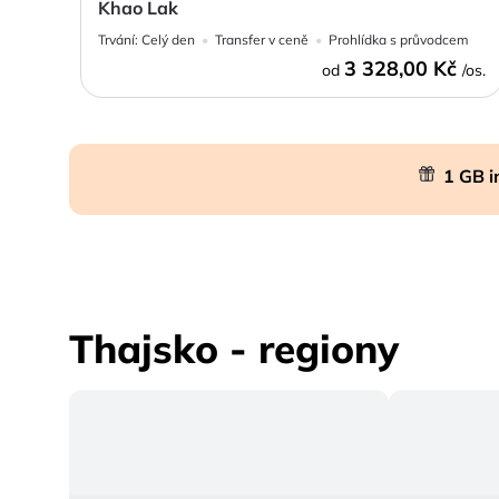
Khao Lak
Trvání:
Celý den
Transfer v ceně
Prohlídka s průvodcem
3 328,00 Kč
od
/os.
1 GB i
Thajsko - regiony