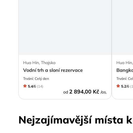
Hua Hin, Thajsko
Hua Hin,
Vodní trh a sloní rezervace
Bangko
Trvání:
Celý den
Trvání:
Ce
5.4
/
6
(
14
)
5.2
/
6
(
2 894,00 Kč
od
/os.
Nejzajímavější místa 