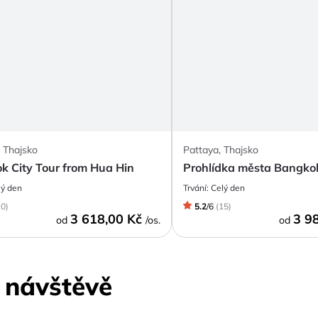
 Thajsko
Pattaya, Thajsko
k City Tour from Hua Hin
Prohlídka města Bangko
lý den
Trvání:
Celý den
10
)
5.2
/
6
(
15
)
3 618,00 Kč
3 9
od
/os.
od
k návštěvě