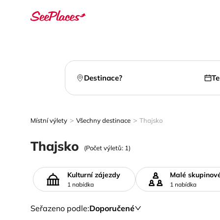
Destinace?
Te
>
>
Místní výlety
Všechny destinace
Thajsko
Thajsko
(Počet výletů: 1)
Kulturní zájezdy
Malé skupinov
1 nabídka
1 nabídka
Seřazeno podle
:
Doporučené