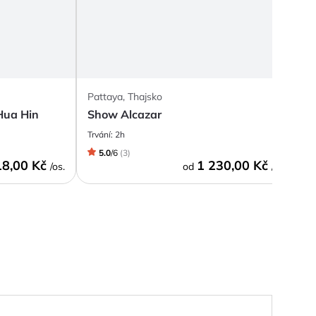
Pattaya, Thajsko
P
Hua Hin
Show Alcazar
Z
Trvání:
2h
T
5.0
/
6
(
3
)
18,00 Kč
1 230,00 Kč
/os.
od
/os.
6.0
/
6