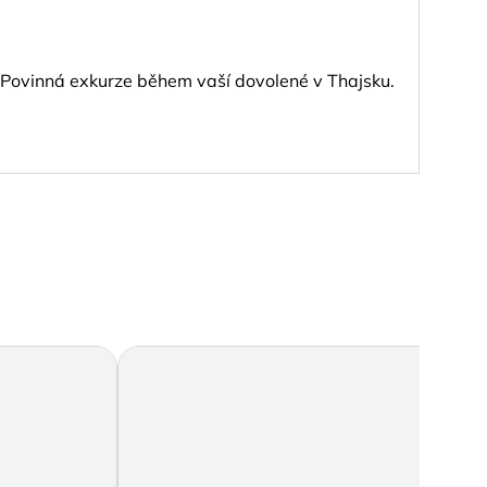
Bang
a. Povinná exkurze během vaší dovolené v Thajsku.
Paní 
Recen