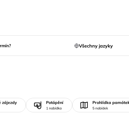
Všechny jazyky
rmín?
é zájezdy
Potápění
Prohlídka památe
1 nabídka
5 nabídek