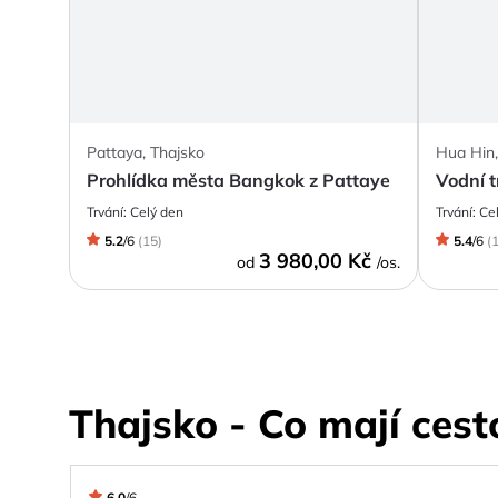
Pattaya, Thajsko
Hua Hin,
Prohlídka města Bangkok z Pattaye
Vodní t
Trvání:
Celý den
Trvání:
Ce
5.2
/
6
(
15
)
5.4
/
6
(
3 980,00 Kč
od
/os.
Thajsko - Co mají cest
6.0
/
6