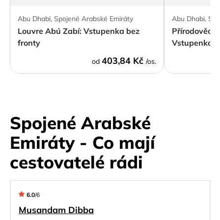
Abu Dhabi, Spojené Arabské Emiráty
Abu Dhabi, Spo
Louvre Abú Zabí: Vstupenka bez
Přírodovědn
fronty
Vstupenka
403,84 Kč
od
/os.
Spojené Arabské
Emiráty - Co mají
cestovatelé rádi
6.0
/
6
Musandam Dibba