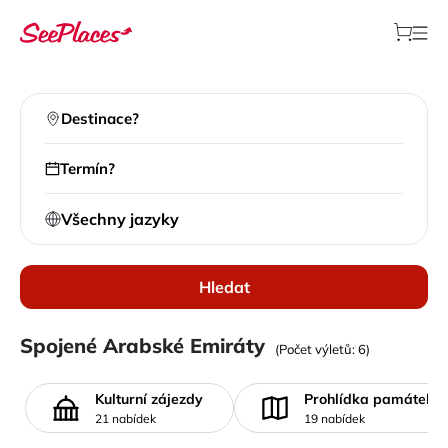
Destinace?
Termín?
Všechny jazyky
Hledat
Místní výlety
Spojené Arabské Emiráty
(Počet výletů: 6)
>
Všechny destinace
>
Spojené Arabské Emiráty
Kulturní zájezdy
Prohlídka památek
21 nabídek
19 nabídek