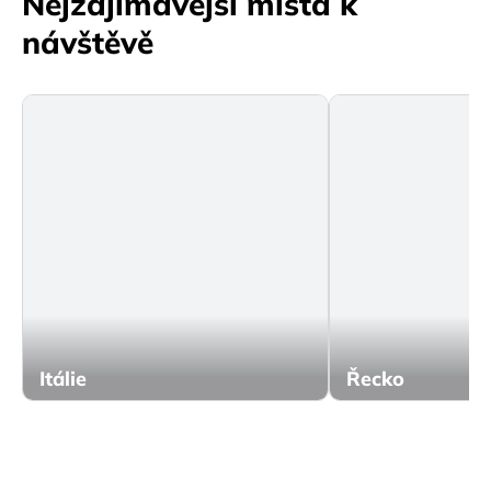
Nejzajímavější místa k
návštěvě
Itálie
Řecko