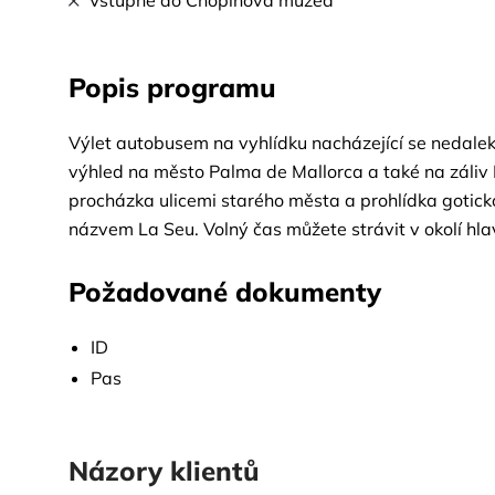
Vstupné do Chopinova muzea
Popis programu
Výlet autobusem na vyhlídku nacházející se nedalek
výhled na město Palma de Mallorca a také na záliv
procházka ulicemi starého města a prohlídka gotic
názvem La Seu. Volný čas můžete strávit v okolí hl
jedná se o menší ale velmi okouzlující městečko, ve
Fryderyk Chopin se svou partnerkou Goerge Sandovo
Požadované dokumenty
kláštera, ve kterém byl známý pár ubytovaný. V je
sbírka osobních předmětů, partitur a rukopisů Fred
ID
procházka romantickými uličkami Valldemossy a ochu
Pas
Názory klientů