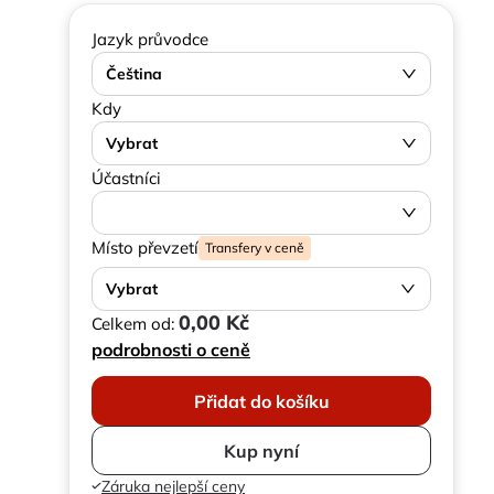
Jazyk průvodce
Čeština
Kdy
Vybrat
Účastníci
Místo převzetí
Transfery v ceně
Vybrat
0,00 Kč
Celkem od:
podrobnosti o ceně
Přidat do košíku
Kup nyní
Záruka nejlepší ceny