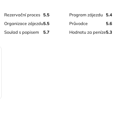
rezervační proces
5.5
program zájezdu
5.4
organizace zájezdu
5.5
průvodce
5.6
soulad s popisem
5.7
hodnotu za peníze
5.3