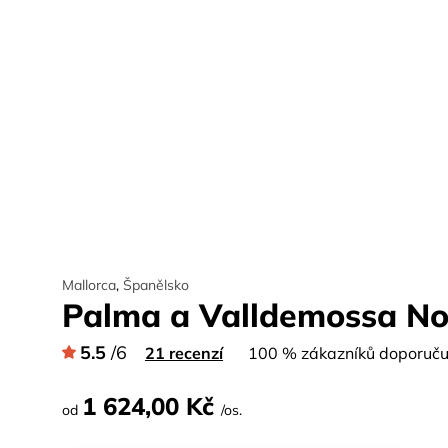
Mallorca
,
Španělsko
Palma a Valldemossa No
5.5
/6
21 recenzí
100 % zákazníků doporučuj
1 624,00 Kč
od
/os.