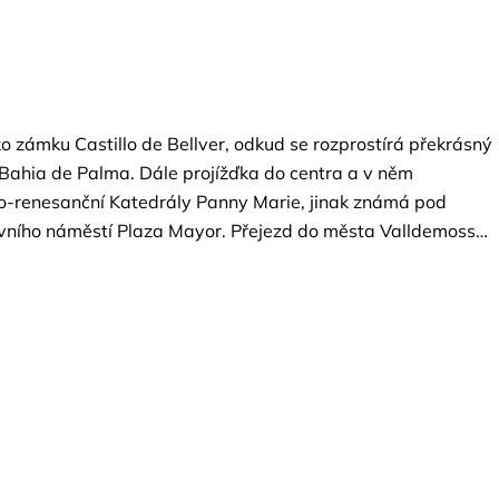
o zámku Castillo de Bellver, odkud se rozprostírá překrásný
 Bahia de Palma. Dále projížďka do centra a v něm
ko-renesanční Katedrály Panny Marie, jinak známá pod
avního náměstí Plaza Mayor. Přejezd do města Valldemossy,
 kterém strávil jednu zimu roku 1838 známý polský skladatel
u. Za příplatek možnost prohlídky kartuziánského
ho komnatách probíhá expozice památek, kromě jiného
eryka a francouzské spisovatelky George. Poté na vás čeká
tnávka místních tradičních likérů.