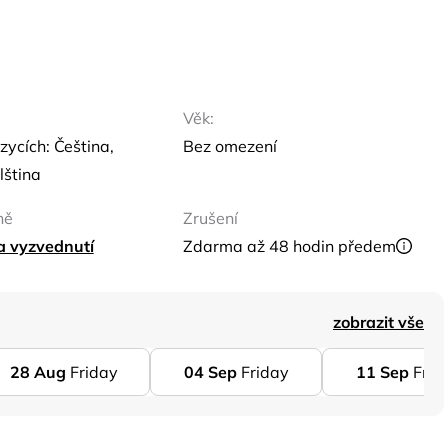
Věk:
zycích: Čeština,
Bez omezení
lština
ně
Zrušení
ta vyzvednutí
Zdarma až 48 hodin předem
zobrazit vše
28
Aug
Friday
04
Sep
Friday
11
Sep
Frid