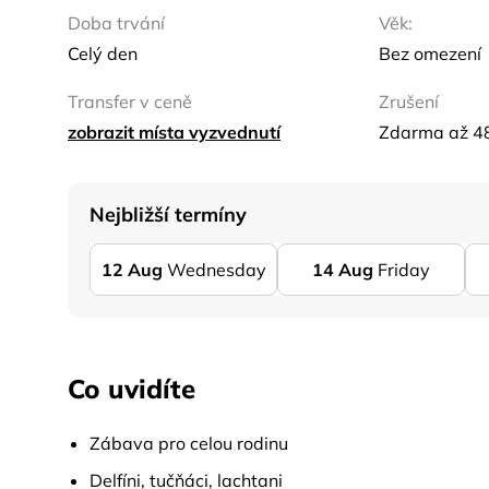
Doba trvání
Věk:
Celý den
Bez omezení
Transfer v ceně
Zrušení
zobrazit místa vyzvednutí
Zdarma až 4
Nejbližší termíny
12
Aug
Wednesday
14
Aug
Friday
Co uvidíte
Zábava pro celou rodinu
Delfíni, tučňáci, lachtani