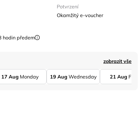
Potvrzení
Okamžitý e-voucher
8 hodin předem
zobrazit vše
17
Aug
Monday
19
Aug
Wednesday
21
Aug
Frid