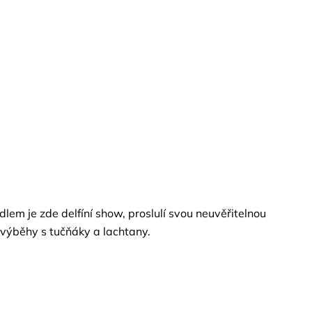
lem je zde delfíní show, proslulí svou neuvěřitelnou
í výběhy s tučňáky a lachtany.