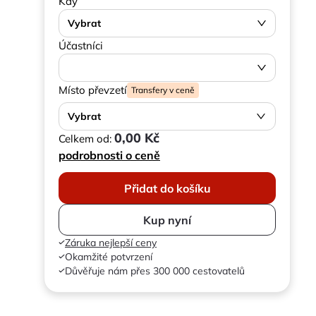
Kdy
Vybrat
Účastníci
Místo převzetí
Transfery v ceně
Vybrat
0,00 Kč
Celkem od:
podrobnosti o ceně
Přidat do košíku
Kup nyní
Záruka nejlepší ceny
Okamžité potvrzení
Důvěřuje nám přes 300 000 cestovatelů