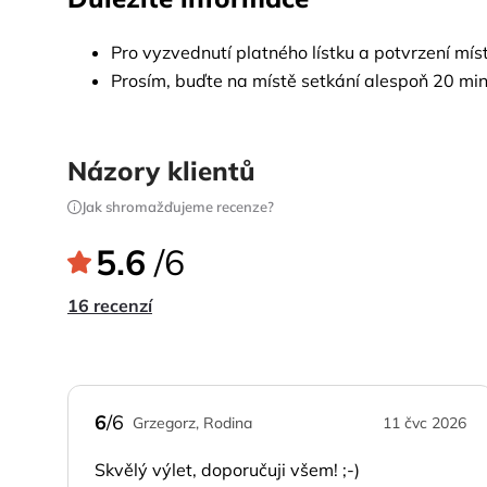
Pro vyzvednutí platného lístku a potvrzení mí
Prosím, buďte na místě setkání alespoň 20 mi
Názory klientů
Jak shromažďujeme recenze?
5.6
/6
16 recenzí
6
/6
Grzegorz, Rodina
11 čvc 2026
Skvělý výlet, doporučuji všem! ;-)