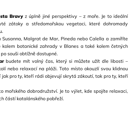
osta Bravy
z úplně jiné perspektivy – z moře. Je to ideální 
kryté zátoky a středomořskou vegetaci, které dohromady 
u.
ta Susanna, Malgrat de Mar, Pineda nebo Calella a zamíříte 
 kolem botanické zahrady v Blanes a také kolem četných 
 po souši obtížně dostupné.
ar
budete mít volný čas, který si můžete užít dle libosti – 
lí nebo relaxací na pláži. Toto místo okouzlí svou klidnou 
k pro ty, kteří rádi objevují skrytá zákoutí, tak pro ty, kteří 
ořského dobrodružství. Je to výlet, kde spojíte relaxaci, 
ch částí katalánského pobřeží.