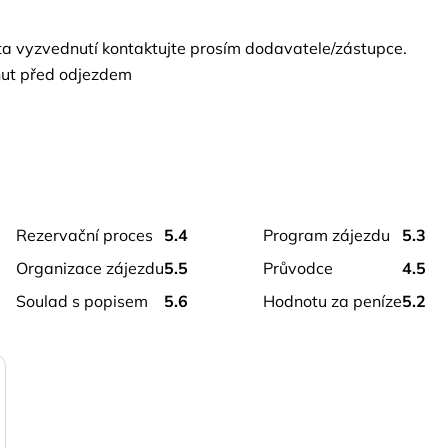
sta vyzvednutí kontaktujte prosím dodavatele/zástupce.
nut před odjezdem
rezervační proces
5.4
program zájezdu
5.3
organizace zájezdu
5.5
průvodce
4.5
soulad s popisem
5.6
hodnotu za peníze
5.2