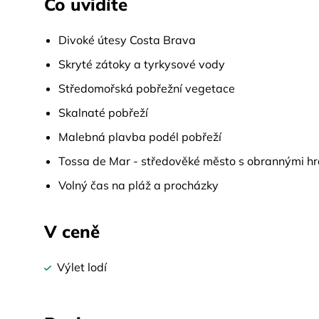
Co uvidíte
Divoké útesy Costa Brava
Skryté zátoky a tyrkysové vody
Středomořská pobřežní vegetace
Skalnaté pobřeží
Malebná plavba podél pobřeží
Tossa de Mar - středověké město s obrannými h
Volný čas na pláž a procházky
V ceně
Výlet lodí