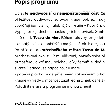
Popis programu
Objevte
nejdivočejší a nejnepřístupnější část C
příležitost obdivovat surovou krásu pobřeží, s
vytvářejí jednu z nejmalebnějších krajin v Katalánsk
Vyplujete z jednoho z následujících letovisek: San
směrem k
Tossa de Mar.
Během plavby projedete
skalnatých úseků pobřeží a malých zátok, které jsou
Po příjezdu do
středověkého města Tossa de M
procházkami okouzlujícími uličkami, poznáváním oko
atmosférou a krásnou polohou, díky čemuž je ideální ja
si chtějí jednoduše odpočinout u moře.
Zpáteční plavba bude příjemným zakončením tohoto m
krásné výhledy a možnost zažít jednu z nejkrásnější
Pořadí itineráře a program se mohou změnit
Důležité informace