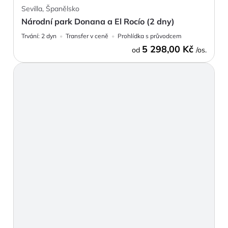
Sevilla, Španělsko
Národní park Donana a El Rocío (2 dny)
Trvání:
2 dyn
Transfer v ceně
Prohlídka s průvodcem
5 298,00 Kč
od
/os.