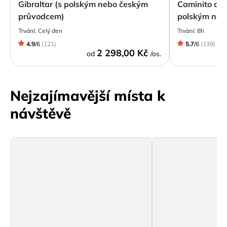
Gibraltar (s polským nebo českým
Caminito del
průvodcem)
polským neb
Trvání:
Celý den
Trvání:
8h
4.9
/
6
(
121
)
5.7
/
6
(
139
)
2 298,00 Kč
od
/os.
Nejzajímavější místa k
návštěvě