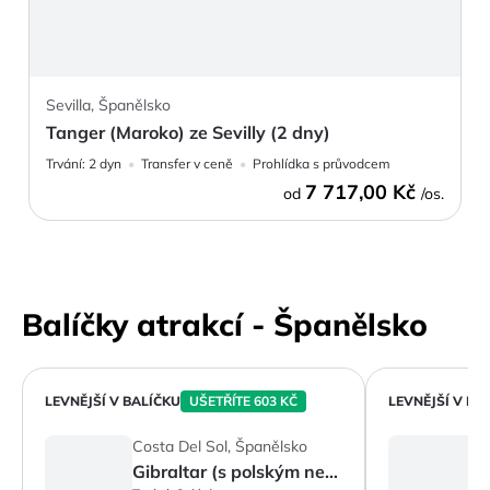
Sevilla, Španělsko
Tanger (Maroko) ze Sevilly (2 dny)
Trvání:
2 dyn
Transfer v ceně
Prohlídka s průvodcem
7 717,00 Kč
od
/os.
Balíčky atrakcí - Španělsko
LEVNĚJŠÍ V BALÍČKU
UŠETŘÍTE 603 KČ
LEVNĚJŠÍ V BA
Costa Del Sol, Španělsko
C
Gibraltar (s polským nebo českým průvodcem)