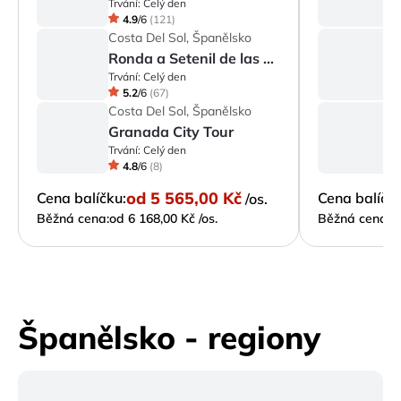
Trvání:
Celý den
Tr
4.9
/
6
(
121
)
Costa Del Sol, Španělsko
C
Ronda a Setenil de las Bodegas
Trvání:
Celý den
Tr
5.2
/
6
(
67
)
Costa Del Sol, Španělsko
C
Granada City Tour
P
Trvání:
Celý den
Tr
4.8
/
6
(
8
)
od
5 565,00 Kč
Cena balíčku:
Cena balíčku
/os.
Běžná cena:
od 6 168,00 Kč /os.
Běžná cena:
o
Španělsko - regiony