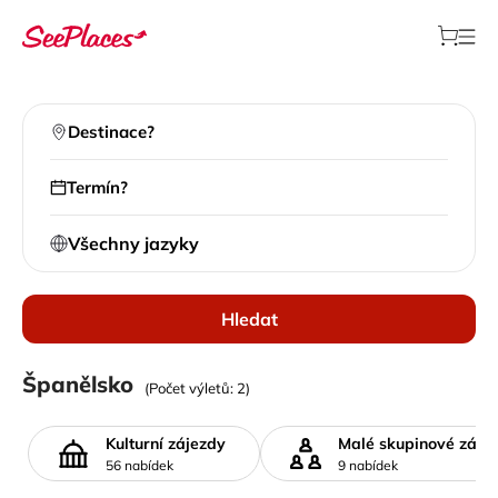
Destinace?
Termín?
Všechny jazyky
Hledat
Místní výlety
Španělsko
(Počet výletů: 2)
>
Všechny destinace
>
Španělsko
Kulturní zájezdy
Malé skupinové záje
56 nabídek
9 nabídek