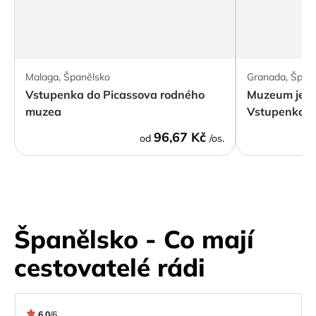
Malaga, Španělsko
Granada, Špan
Vstupenka do Picassova rodného
Muzeum jesk
muzea
Vstupenka
96,67 Kč
od
/os.
Španělsko - Co mají
cestovatelé rádi
6.0
/
6