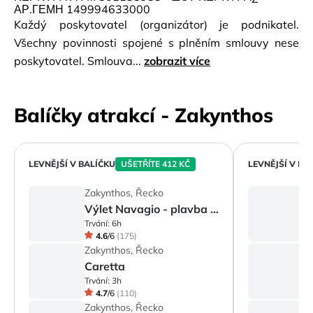
ΑΡ.ΓΕΜΗ 149994633000
Každý poskytovatel (organizátor) je podnikatel.
Všechny povinnosti spojené s plněním smlouvy nese
poskytovatel. Smlouva...
zobrazit více
Balíčky atrakcí - Zakynthos
LEVNĚJŠÍ V BALÍČKU
UŠETŘÍTE 412 KČ
LEVNĚJŠÍ V BA
Zakynthos, Řecko
Z
Výlet Navagio - plavba do zátoky Shipwreck Bay, Modrých jeskyní a na mys Sk...
Trvání:
6h
Tr
4.6
/
6
(
175
)
Zakynthos, Řecko
Z
Caretta
Z
Trvání:
3h
Tr
4.7
/
6
(
110
)
Zakynthos, Řecko
Z