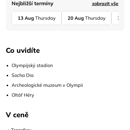
Nejbližší termíny
zobrazit vše
13
Aug
Thursday
20
Aug
Thursday
27
A
Co uvidíte
Olympijský stadion
Socha Dia
Archeologické muzeum v Olympii
Oltář Héry
V ceně