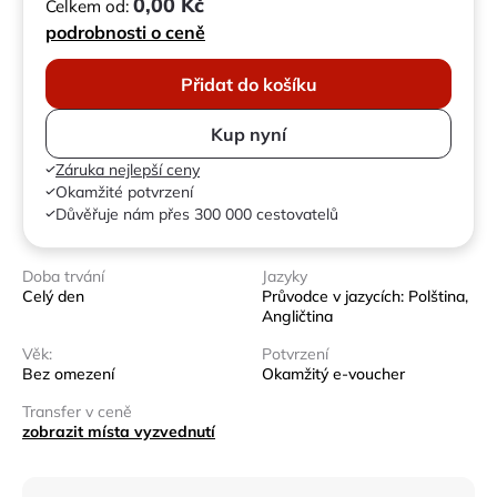
0,00 Kč
Celkem od:
podrobnosti o ceně
Přidat do košíku
Kup nyní
Záruka nejlepší ceny
Okamžité potvrzení
Důvěřuje nám přes 300 000 cestovatelů
Doba trvání
Jazyky
Celý den
Průvodce v jazycích: Polština,
Angličtina
Věk:
Potvrzení
Bez omezení
Okamžitý e-voucher
Transfer v ceně
zobrazit místa vyzvednutí