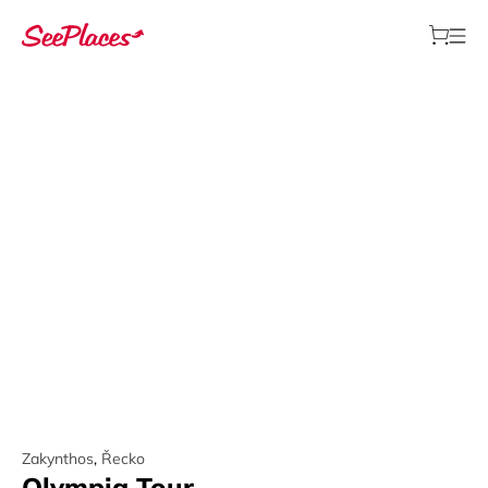
Zakynthos
,
Řecko
Olympia Tour