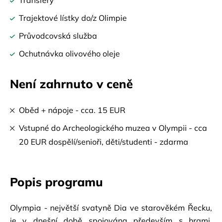
Transfery
Trajektové lístky do/z Olimpie
Průvodcovská služba
Ochutnávka olivového oleje
Není zahrnuto v ceně
Oběd + nápoje - cca. 15 EUR
Vstupné do Archeologického muzea v Olympii - cca
20 EUR dospělí/senioři, děti/studenti - zdarma
Popis programu
Olympia - největší svatyně Dia ve starověkém Řecku, 
je v dnešní době spojována především s hrami. 