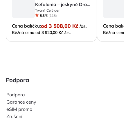
Kefalonia – jeskyně Drogarati, jezero Melissani a Assos
Trvání:
Celý den
Tr
5.3
/
6
(
118
)
od
3 508,00 Kč
Cena balíčku:
Cena balíčku
/os.
Běžná cena:
od 3 920,00 Kč /os.
Běžná cena:
o
Podpora
Podpora
Garance ceny
eSIM promo
Zrušení