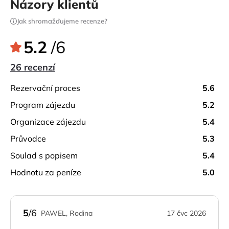
Názory klientů
Jak shromažďujeme recenze?
5.2
/6
26 recenzí
rezervační proces
5.6
program zájezdu
5.2
organizace zájezdu
5.4
průvodce
5.3
soulad s popisem
5.4
hodnotu za peníze
5.0
5
/6
PAWEL, Rodina
17 čvc 2026