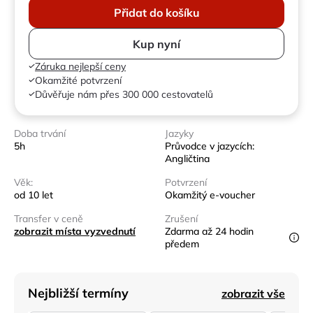
Přidat do košíku
Kup nyní
Záruka nejlepší ceny
Okamžité potvrzení
Důvěřuje nám přes 300 000 cestovatelů
Doba trvání
Jazyky
5h
Průvodce v jazycích:
Angličtina
Věk:
Potvrzení
od 10 let
Okamžitý e-voucher
Transfer v ceně
Zrušení
zobrazit místa vyzvednutí
Zdarma až 24 hodin
předem
Nejbližší termíny
zobrazit vše