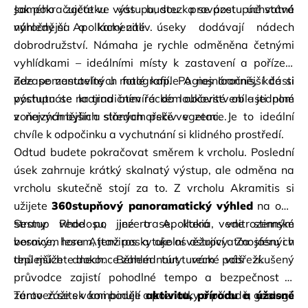
samého začátku vás budou provázet úchvatné 
Jak pokračujete ve výstupu, stezka se postupně stává 
výhledy na Apollácký záliv.
náročnější a kamenité úseky dodávají nádech 
dobrodružství. Námaha je rychle odměněna četnými 
vyhlídkami – ideálními místy k zastavení a pořízení 
nezapomenutelných fotografií. Po nejnáročnější části 
Zde se zastavíte u malé kaple Agios Ioannis, kde si 
výstupu se krajina otevírá do loukovité oblasti plné 
pochutnáte na tradičním řeckém občerstvení – jednom 
voňavých bylin a středomořské vegetace.
z nejznámějších slaných pečiv v zemi. Je to ideální 
chvíle k odpočinku a vychutnání si klidného prostředí.
Odtud budete pokračovat směrem k vrcholu. Poslední 
úsek zahrnuje krátký skalnatý výstup, ale odměna na 
vrcholu skutečně stojí za to. Z vrcholu Akramitis si 
užijete
360stupňový panoramatický výhled
na obě 
strany Rhodosu, jezero Apollakia, vnitrozemské 
Sestup vede po jiné trase, která vede stinným 
vesnice, horu Attaviros a okolní ostrovy. Za jasných 
borovým lesem, jenž poskytuje osvěžující atmosféru i v 
dnů můžete dokonce zahlédnout turecké pobřeží.
teplejších dnech. Během túry vám váš zkušený 
průvodce zajistí pohodlné tempo a bezpečnost a 
zároveň se s vámi podělí o poznatky o přírodě, geologii 
Tento zážitek kombinuje
aktivitu, přírodu a úžasné 