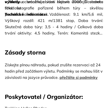
a statusu chráněné oblasti Natura 2000. Dostanete 
výhledy
a umožňuje vám objevit divočejší stránku 
také fotografie pořízené během túry – skvělou 
Rhodosu.
památku na váš zážitek.
Technické informace:
Vzdálenost: 9,1 km/5,6 mil, 
Výškový rozdíl: 421 m/1381 stop, Doba trvání: 
Skutečná doba túry: 3,5 - 4 hodiny / Celková doba 
trvání aktivity: 4,5 hodiny, Terén: Kamenitá stezka, 
měkká stezka.
Zásady storna
Získejte plnou náhradu, pokud zrušíte rezervaci až 24
hodin před začátkem výletu. Podmínky se mohou lišit v
závislosti na jazyce průvodce.
přečtěte si podmínky
Poskytovatel / Organizátor: