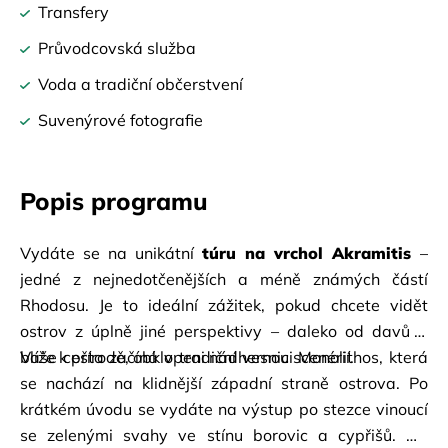
Transfery
Průvodcovská služba
Voda a tradiční občerstvení
Suvenýrové fotografie
Popis programu
Vydáte se na unikátní
túru na vrchol Akramitis
– 
jedné z nejnedotčenějších a méně známých částí 
Rhodosu. Je to ideální zážitek, pokud chcete vidět 
ostrov z úplně jiné perspektivy – daleko od davů a 
blíže k přírodě, obklopeni nádhernou scenérií.
Vaše cesta začíná v tradiční vesnici Monolithos, která 
se nachází na klidnější západní straně ostrova. Po 
krátkém úvodu se vydáte na výstup po stezce vinoucí 
se zelenými svahy ve stínu borovic a cypřišů. Od 