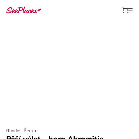
Rhodos
,
Řecko
Pěší výlet - hora Akramitis