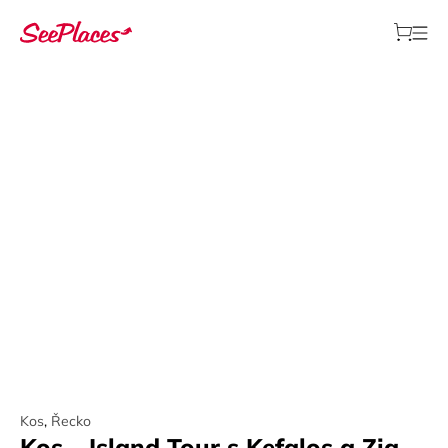
Kos
,
Řecko
Kos – Island Tour s Kefalos a Zia