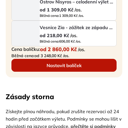
Ostrov Nisyros – celodenní výlet k sopce
od
1 309,00 Kč
/os.
Běžná cena:
1 309,00 Kč /os.
Vesnice Zia - zážitek ze západu slunce
od
218,00 Kč
/os.
Běžná cena:
606,00 Kč /os.
od
2 860,00 Kč
Cena balíčku:
/os.
Běžná cena:
od 3 248,00 Kč /os.
Nastavit balíček
Zásady storna
Získejte plnou náhradu, pokud zrušíte rezervaci až 24
hodin před začátkem výletu. Podmínky se mohou lišit v
závislosti na jazyce průvodce.
přečtěte si podmínky