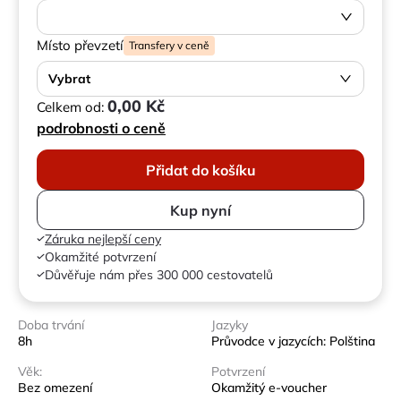
Místo převzetí
Transfery v ceně
Vybrat
0,00 Kč
Celkem od:
podrobnosti o ceně
Přidat do košíku
Kup nyní
Záruka nejlepší ceny
Okamžité potvrzení
Důvěřuje nám přes 300 000 cestovatelů
Doba trvání
Jazyky
8h
Průvodce v jazycích: Polština
Věk:
Potvrzení
Bez omezení
Okamžitý e-voucher