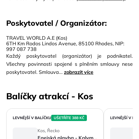
Poskytovatel / Organizátor:
TRAVEL WORLD A.E (Kos)
6TH Km Rodos Lindos Avenue, 85100 Rhodes, NIP:
997 087 738
Každý poskytovatel (organizátor) je podnikatel.
Všechny povinnosti spojené s plněním smlouvy nese
poskytovatel. Smlouva...
zobrazit více
Balíčky atrakcí - Kos
LEVNĚJŠÍ V BALÍČKU
UŠETŘÍTE 388 KČ
LEVNĚJŠÍ V BA
Kos, Řecko
K
Egejská plavba - Kalymnos, Pserimos a Plati