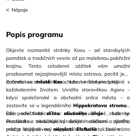
Nápoje
Popis programu
Objevte rozmanité stránky Kosu – od starobylých 
památek a tradičních vesnic až po malebnou pobřežní 
krajinu. Tento celodenní zážitek vám umožní 
prozkoumat nejzajímavější místa ostrova, pocítit jeho 
autentickou atmosféru a ochutnat místní produkty.
Začnete ve
městě Kos
, kde se historie prolíná s 
každodenním životem. Uvidíte starověkou Agoru – 
kdysi společenské a obchodní srdce města – a 
zastavíte se u legendárního
Hippokratova stromu
, 
kde podle tradice otec medicíny učil své studenty. 
Dále navštívíte
dílnu olivového oleje
, kde se 
Procházkou okouzlujícími úzkými uličkami starého 
seznámíte s tradičními výrobními metodami a zjistíte, 
města dojdete na
proč je řecký olivový olej po celém světě tak ceněn.
náměstí Elefteria
, živé místo 