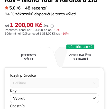
5.0
/6
48 recenzí
94 % zákazníků doporučuje tento výlet!
1 200,00 Kč
od
/os.
Počáteční cena: od
1 333,00 Kč
/os.
-
10
%
30denní nejnižší cena:
od
1 333,00 Kč
/os.
-10%
UŠETŘÍTE 388 KČ
JEN TENTO
VYBER BALÍČEK
VÝLET
3 ATRAKCÍ
Jazyk průvodce
Polština
Kdy
Vybrat
Účastníci