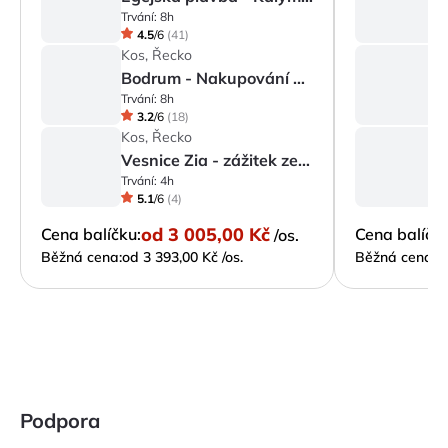
Trvání:
8h
Tr
4.5
/
6
(
41
)
Kos, Řecko
K
Bodrum - Nakupování a poznávání města
Trvání:
8h
Tr
3.2
/
6
(
18
)
Kos, Řecko
K
Vesnice Zia - zážitek ze západu slunce
Trvání:
4h
Tr
5.1
/
6
(
4
)
od
3 005,00 Kč
Cena balíčku:
Cena balíčku
/os.
Běžná cena:
od 3 393,00 Kč /os.
Běžná cena:
o
Podpora