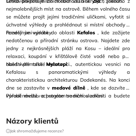
setkávání plné místních obchodů a skrytých zákoutí.
Cesta pokračuje do horské vesnice
Zia
, jednoho z 
nejmalebnějších míst na ostrově. Během volného času 
se můžete projít jejími tradičními uličkami, vyfotit si 
úchvatné výhledy a prohlédnout si místní obchody s 
řemeslnými výrobky.
Později se vydáte do
oblasti
Kefalos
, kde zažijete 
nedotčenou a přírodní stránku ostrova. Najdete zde 
jedny z nejkrásnějších pláží na Kosu – ideální pro 
relaxaci, koupání v křišťálově čisté vodě nebo pro 
oběd v přímořské restauraci.
Navštívíte také
Mylotopi
, autentickou vesnici na 
Kefalosu s panoramatickými výhledy a 
charakteristickou architekturou Dodekanés. Na konci 
dne se zastavíte v
medové dílně
, kde se dozvíte o 
výrobě medu, ochutnáte tradiční sladkosti a budete 
Pořadí návštěv a program se mohou změnit.
mít možnost zakoupit si místní produkty.
Názory klientů
Jak shromažďujeme recenze?