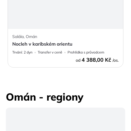
Salála, Omán
Nocleh v karibském orientu
Trvání:
2 dyn
Transfer v ceně
Prohlídka s průvodcem
4 388,00 Kč
od
/os.
Omán - regiony