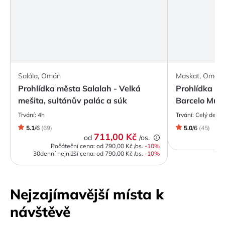
Salála, Omán
Maskat, Omán
Prohlídka města Salalah - Velká
Prohlídka mě
mešita, sultánův palác a súk
Barcelo Mus
Trvání:
4h
Trvání:
Celý den
5.1
/
6
(
69
)
5.0
/
6
(
45
)
711,00 Kč
od
/os.
Počáteční cena: od
790,00 Kč
/os.
-
10
%
30denní nejnižší cena:
od
790,00 Kč
/os.
-10%
Nejzajímavější místa k
návštěvě