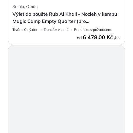
Salála, Omán
Výlet do pouště Rub Al Khali - Nocleh v kempu
Magic Camp Empty Quarter (pro...
Trvání:
Celý den
Transfer v ceně
Prohlídka s průvodcem
6 478,00 Kč
od
/os.