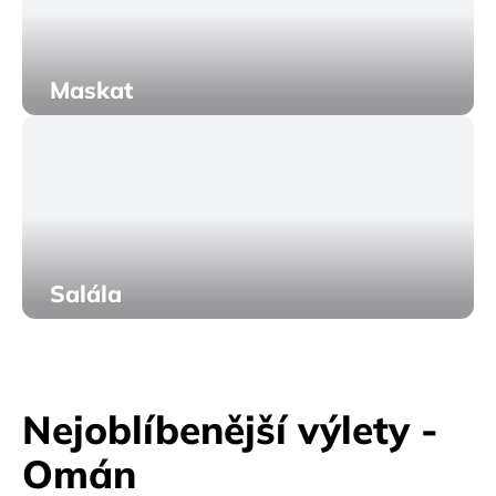
Maskat
Salála
Nejoblíbenější výlety -
Omán