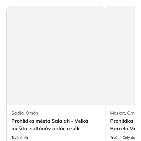
Salála, Omán
Maskat, Omán
Prohlídka města Salalah - Velká
Prohlídka mě
mešita, sultánův palác a súk
Barcelo Mus
Trvání:
4h
Trvání:
Celý den