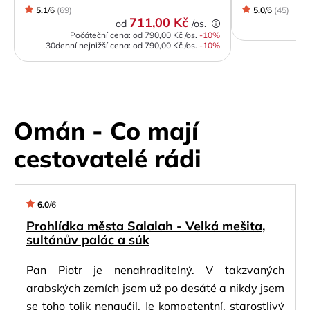
5.1
/
6
(
69
)
5.0
/
6
(
45
)
711,00 Kč
od
/os.
Počáteční cena: od
790,00 Kč
/os.
-
10
%
30denní nejnižší cena:
od
790,00 Kč
/os.
-10%
Omán - Co mají
cestovatelé rádi
6.0
/
6
Prohlídka města Salalah - Velká mešita,
sultánův palác a súk
Pan Piotr je nenahraditelný. V takzvaných
arabských zemích jsem už po desáté a nikdy jsem
se toho tolik nenaučil. Je kompetentní, starostlivý