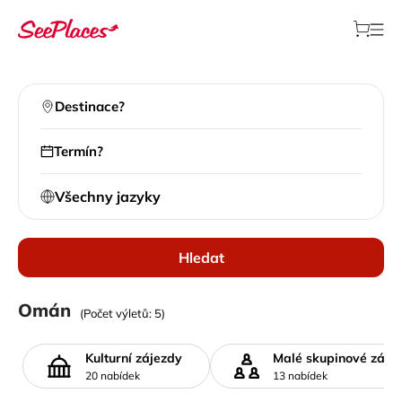
Destinace?
Termín?
Všechny jazyky
Hledat
Místní výlety
Omán
(Počet výletů: 5)
>
Všechny destinace
>
Omán
Kulturní zájezdy
Malé skupinové záje
20 nabídek
13 nabídek