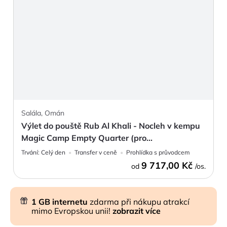
Salála, Omán
Výlet do pouště Rub Al Khali - Nocleh v kempu
Magic Camp Empty Quarter (pro...
Trvání:
Celý den
Transfer v ceně
Prohlídka s průvodcem
9 717,00 Kč
od
/os.
1 GB internetu
zdarma při nákupu atrakcí
mimo Evropskou unii!
zobrazit více