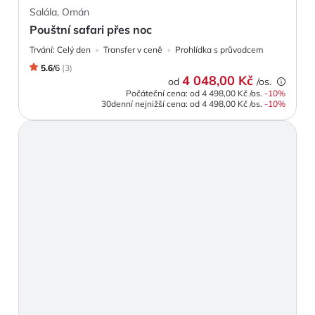
Salála, Omán
Pouštní safari přes noc
Trvání:
Celý den
Transfer v ceně
Prohlídka s průvodcem
5.6
/
6
(
3
)
4 048,00 Kč
od
/os.
Počáteční cena: od
4 498,00 Kč
/os.
-
10
%
30denní nejnižší cena:
od
4 498,00 Kč
/os.
-10%