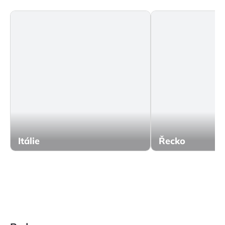
Itálie
Řecko