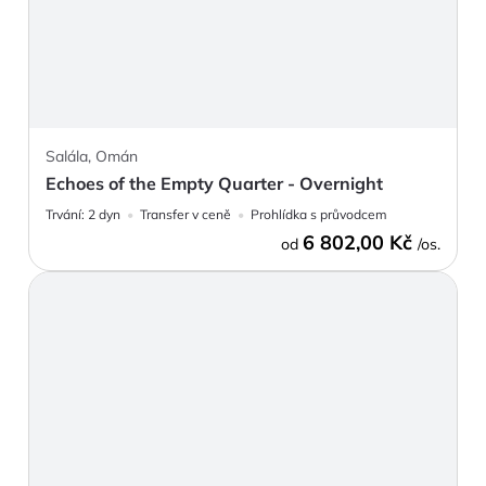
Salála, Omán
Echoes of the Empty Quarter - Overnight
Trvání:
2 dyn
Transfer v ceně
Prohlídka s průvodcem
6 802,00 Kč
od
/os.