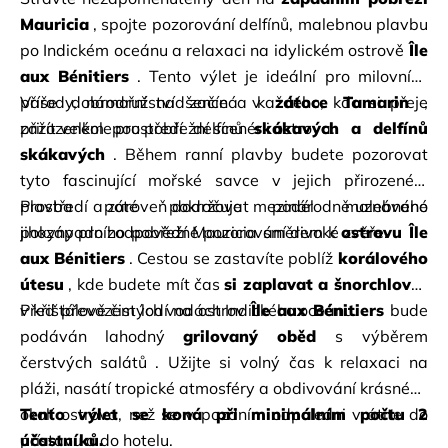
Mauricia
, spojte pozorování delfínů, malebnou plavbu 
po Indickém oceánu a relaxaci na idylickém ostrově
Île 
aux Bénitiers
. Tento výlet je ideální pro milovníky 
přírody, námořní nadšence a každého, kdo si přeje 
Vaše dobrodružství začíná v
zátoce Tamarin
, 
zažít velkolepou pobřežní scenérii ostrova.
přirozeném prostředí delfínů
skákavých a delfínů 
skákavých
. Během ranní plavby budete pozorovat 
tyto fascinující mořské savce v jejich přirozeném 
prostředí a zároveň dodržovat mezinárodně uznávané 
Plavba poté pokračuje podél malebného 
pokyny pro zodpovědné pozorování divoké zvěře.
jihozápadního pobřeží Mauricia směrem k
ostrovu Île 
aux Bénitiers
. Cestou se zastavíte poblíž
korálového 
útesu
, kde budete mít čas
si zaplavat a šnorchlovat
v křišťálově čistých vodách Indického oceánu.
Před převozem lodí na ostrov
Île aux Bénitiers
bude
podáván
lahodný
grilovaný oběd
s výběrem 
čerstvých salátů
. Užijte si volný čas k relaxaci na 
pláži, nasátí tropické atmosféry a obdivování krásného 
okolí ostrova, než se v pozdním odpoledni vrátíte do 
Tento výlet se koná při minimálním počtu 2 
přístavu a do hotelu.
účastníků.