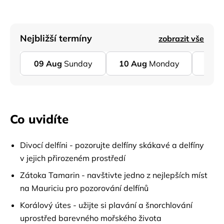
Nejbližší termíny
zobrazit vše
09
Aug
Sunday
10
Aug
Monday
11
A
Co uvidíte
Divocí delfíni - pozorujte delfíny skákavé a delfíny
v jejich přirozeném prostředí
Zátoka Tamarin - navštivte jedno z nejlepších míst
na Mauriciu pro pozorování delfínů
Korálový útes - užijte si plavání a šnorchlování
uprostřed barevného mořského života