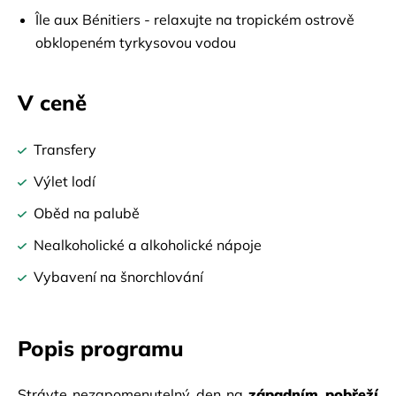
Île aux Bénitiers - relaxujte na tropickém ostrově
obklopeném tyrkysovou vodou
V ceně
Transfery
Výlet lodí
Oběd na palubě
Nealkoholické a alkoholické nápoje
Vybavení na šnorchlování
Popis programu
Strávte nezapomenutelný den na
západním pobřeží 