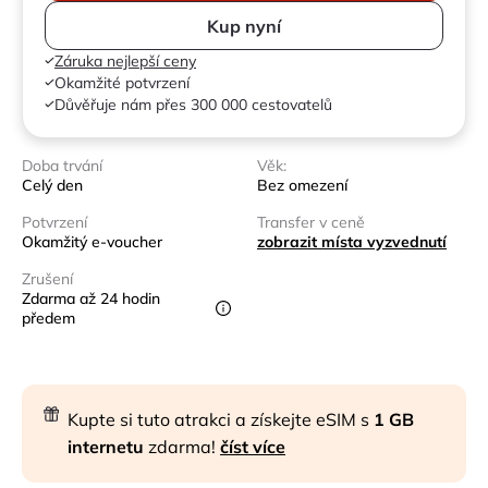
Kup nyní
Záruka nejlepší ceny
Okamžité potvrzení
Důvěřuje nám přes 300 000 cestovatelů
Doba trvání
Věk:
Celý den
Bez omezení
Potvrzení
Transfer v ceně
Okamžitý e-voucher
zobrazit místa vyzvednutí
Zrušení
Zdarma až 24 hodin
předem
Kupte si tuto atrakci a získejte eSIM s
1 GB
internetu
zdarma!
číst více