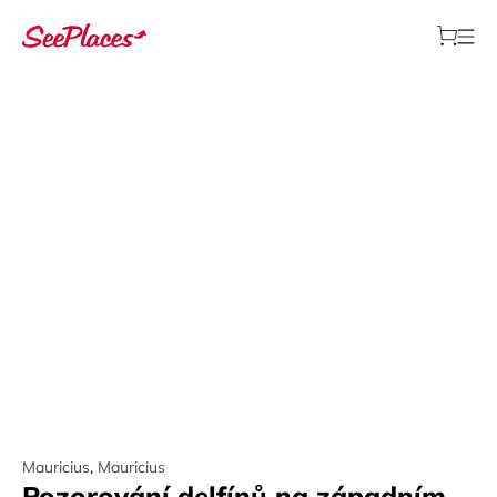
Mauricius
,
Mauricius
Pozorování delfínů na západním