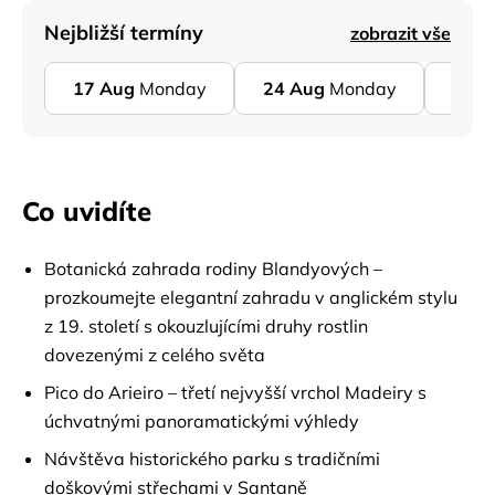
Nejbližší termíny
zobrazit vše
17
Aug
Monday
24
Aug
Monday
31
A
Co uvidíte
Botanická zahrada rodiny Blandyových –
prozkoumejte elegantní zahradu v anglickém stylu
z 19. století s okouzlujícími druhy rostlin
dovezenými z celého světa
Pico do Arieiro – třetí nejvyšší vrchol Madeiry s
úchvatnými panoramatickými výhledy
Návštěva historického parku s tradičními
doškovými střechami v Santaně