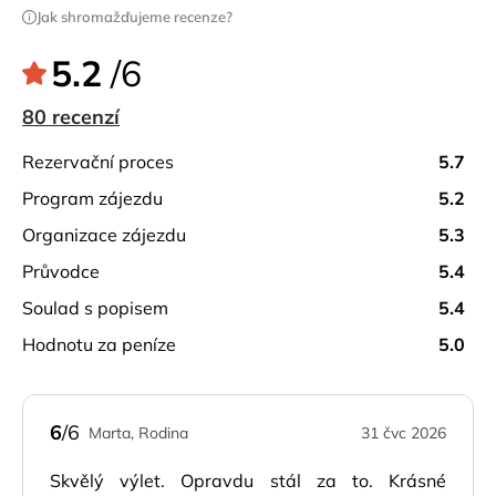
tradičními domy s charakteristickými doškovými 
Jak shromažďujeme recenze?
střechami – jednou z nejznámějších památek Madeiry. 
Poté projedete malebnou vesnicí
Porto da Cruz
, 
5.2
/6
známou svou uvolněnou atmosférou a malebným 
80 recenzí
pobřežím. Na konci prohlídky prozkoumáte úchvatný
poloostrov Svatého Vavřince (Ponta de São 
rezervační proces
5.7
Lourenço)
, kde se z drsných útesů a panoramatických 
program zájezdu
5.2
vyhlídek otevírají výhledy na
Orlí skálu
a ostrovy 
Porto Santo a Desertas. Uvidíte také impozantní 
organizace zájezdu
5.3
letištní ranvej, unikátně podepřenou 180 sloupy.
průvodce
5.4
soulad s popisem
5.4
hodnotu za peníze
5.0
6
/6
Marta, Rodina
31 čvc 2026
Skvělý výlet. Opravdu stál za to. Krásné