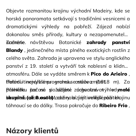
Objevte rozmanitou krajinu východní Madeiry, kde se 
horská panoramata setkávají s tradičními vesnicemi a 
dramatickými výhledy na pobřeží. Zájezd nabízí 
dokonalou směs přírody, kultury a nezapomenutelné 
scenérie.
Začnete návštěvou Botanické
zahrady panství 
Blandy
, jedinečného místa plného exotických rostlin z 
celého světa. Zahrada je upravena ve stylu anglického 
panství z 19. století a vytváří tak noblesní a klidnou 
atmosféru. Dále se vydáte směrem k
Pico do Arieiro
, 
třetímu nejvyššímu vrcholu ostrova (1818 m). Za 
Pořadí itineráře a programu se může změnit.
pěkného počasí si užijete úchvatné výhledy na 
Prohlídku lze na požádání zorganizovat i v
malé 
hornatou „korunu“ Madeiry a její velkolepou krajinu 
skupině (až 8 osob)
, což nabízí intimnější zážitek.
táhnoucí se do dálky. Trasa pokračuje do
Ribeiro Frio
, 
kde se krátce zastavíte obklopeni bujnou zelení a 
čerstvým horským vzduchem. Poté navštívíte 
okouzlující vesnici
Názory klientů
Santana
, proslulou svými 