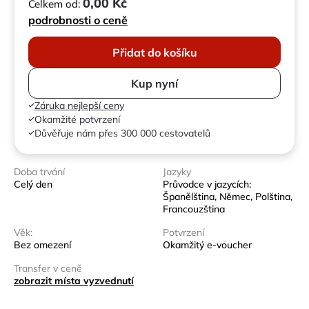
0,00 Kč
Celkem od:
podrobnosti o ceně
Přidat do košíku
Kup nyní
Záruka nejlepší ceny
Okamžité potvrzení
Důvěřuje nám přes 300 000 cestovatelů
Doba trvání
Jazyky
Celý den
Průvodce v jazycích:
Španělština, Němec, Polština,
Francouzština
Věk:
Potvrzení
Bez omezení
Okamžitý e-voucher
Transfer v ceně
zobrazit místa vyzvednutí