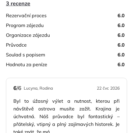
3 recenze
rezervační proces
6.0
program zájezdu
6.0
organizace zájezdu
6.0
průvodce
6.0
soulad s popisem
6.0
hodnotu za peníze
6.0
6
/6
Lucyna, Rodina
22 čvc 2026
Byl to úžasný výlet a nutnost, kterou při
návštěvě ostrova musíte zažít. Krajina je
úchvatná. Náš průvodce byl fantastický –
přátelský, vtipný a plný zajímavých historek. Je
také znát, že má...