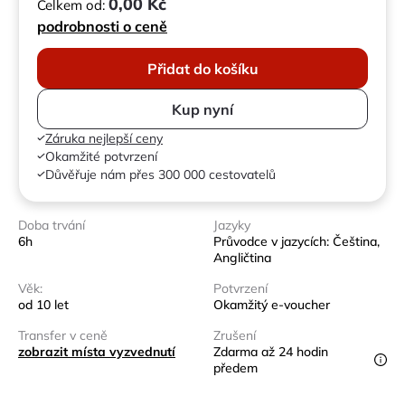
0,00 Kč
Celkem od:
podrobnosti o ceně
Přidat do košíku
Kup nyní
Záruka nejlepší ceny
Okamžité potvrzení
Důvěřuje nám přes 300 000 cestovatelů
Doba trvání
Jazyky
6h
Průvodce v jazycích: Čeština,
Angličtina
Věk:
Potvrzení
od 10 let
Okamžitý e-voucher
Transfer v ceně
Zrušení
zobrazit místa vyzvednutí
Zdarma až 24 hodin
předem