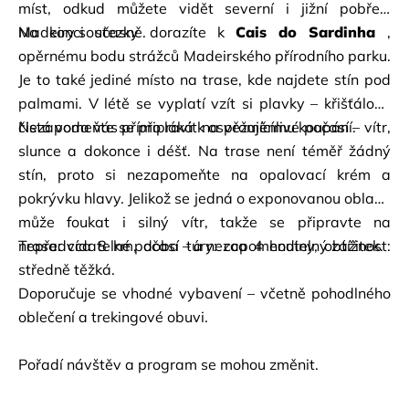
míst, odkud můžete vidět severní i jižní pobřeží 
Madeiry současně.
Na konci stezky dorazíte k
Cais do Sardinha
, 
opěrnému bodu strážců Madeirského přírodního parku. 
Je to také jediné místo na trase, kde najdete stín pod 
palmami. V létě se vyplatí vzít si plavky – křišťálově 
čistá voda vás přímo láká k osvěžujícímu koupání.
Nezapomeňte se připravit na proměnlivé počasí – vítr, 
slunce a dokonce i déšť. Na trase není téměř žádný 
stín, proto si nezapomeňte na opalovací krém a 
pokrývku hlavy. Jelikož se jedná o exponovanou oblast, 
může foukat i silný vítr, takže se připravte na 
nepředvídatelné počasí – a nezapomenutelný zážitek.
Trasa: cca 8 km, doba túry: cca 4 hodiny, obtížnost: 
středně těžká.
Doporučuje se vhodné vybavení – včetně pohodlného 
oblečení a trekingové obuvi.
Pořadí návštěv a program se mohou změnit.