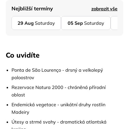
Nejbližší termíny
zobrazit vše
29
Aug
Saturday
05
Sep
Saturday
12
S
Co uvidíte
Ponta de São Lourenço - drsný a velkolepý
poloostrov
Rezervace Natura 2000 - chráněná přírodní
oblast
Endemická vegetace - unikátní druhy rostlin
Madeiry
Útesy a strmé svahy - dramatická atlantská