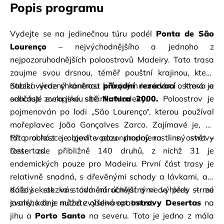
Popis programu
Vydejte se na jedinečnou túru podél
Ponta de São 
Lourenço
– nejvýchodnějšího a jednoho z 
nejpozoruhodnějších poloostrovů Madeiry. Tato trasa 
zaujme svou drsnou, téměř pouštní krajinou, která 
nabízí výrazný kontrast k bujným levádám ostrova a 
Stezka vede chráněnou
přírodní rezervací
, která je 
odhaluje zcela jinou stránku Madeiry.
součástí evropské
sítě
Natura 2000.
Poloostrov je 
pojmenován po lodi „São Lourenço“, kterou používal 
mořeplavec João Gonçalves Zarco. Zajímavé je, že 
tato oblast je pod vodou propojena i s ostrovy 
Při procházce objevíte pozoruhodný rostlinný svět – 
Desertas.
roste zde přibližně 140 druhů, z nichž 31 je 
endemických pouze pro Madeiru. První část trasy je 
relativně snadná, s dřevěnými schody a lávkami, ale 
dále se stezka stává náročnější a vede přes strmé 
Každý krok vás odmění úchvatnými výhledy – za 
svahy, kde je nutná zvýšená opatrnost.
jasného dne můžete obdivovat
ostrovy Desertas
na 
jihu a
Porto Santo
na severu. Toto je jedno z mála 