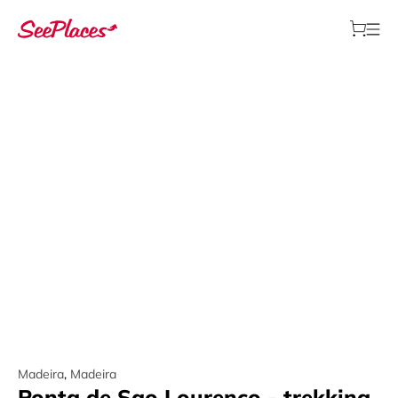
Madeira
,
Madeira
Ponta de Sao Lourenco - trekking