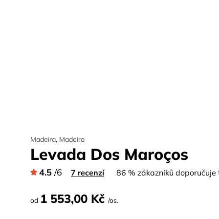
Madeira
,
Madeira
Levada Dos Maroços
4.5
/6
7 recenzí
86 % zákazníků doporučuje t
1 553,00 Kč
od
/os.