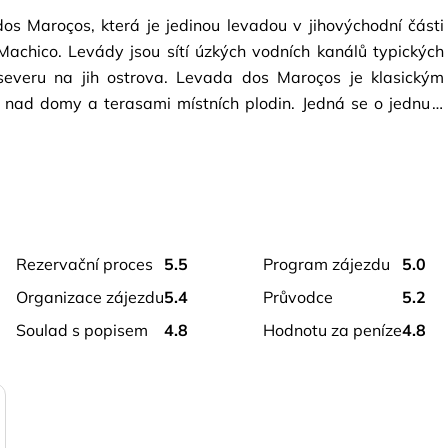
s Maroços, která je jedinou levadou v jihovýchodní části 
achico. Levády jsou sítí úzkých vodních kanálů typických 
severu na jih ostrova. Levada dos Maroços je klasickým 
nad domy a terasami místních plodin. Jedná se o jednu z 
 na Madeiře pozorováním místních obyvatel při jejich 
je úžasnou krajinu hor, města v údolí a oceánu zároveň. 
etaci a tradiční architekturu Madeiry. 
rezervační proces
5.5
program zájezdu
5.0
organizace zájezdu
5.4
průvodce
5.2
obuv).
soulad s popisem
4.8
hodnotu za peníze
4.8