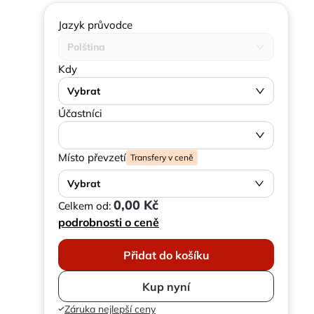
Jazyk průvodce
Polština
Kdy
Vybrat
Účastníci
Místo převzetí
Transfery v ceně
Vybrat
0,00 Kč
Celkem od:
podrobnosti o ceně
Přidat do košíku
Kup nyní
Záruka nejlepší ceny