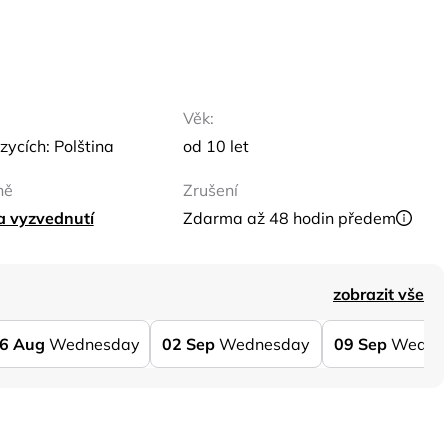
Věk:
zycích: Polština
od 10 let
ně
Zrušení
ta vyzvednutí
Zdarma až 48 hodin předem
zobrazit vše
6
Aug
Wednesday
02
Sep
Wednesday
09
Sep
Wedne