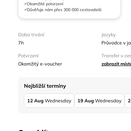
Okamžité potvrzení
Důvěřuje nám přes 300 000 cestovatelů
Doba trvání
Jazyky
7h
Průvodce v ja
Potvrzení
Transfer v ce
Okamžitý e-voucher
zobrazit mís
Nejbližší termíny
12
Aug
Wednesday
19
Aug
Wednesday
2