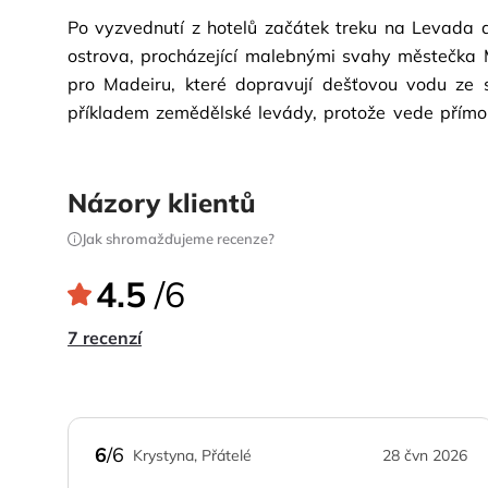
Po vyzvednutí z hotelů začátek treku na Levada do
ostrova, procházející malebnými svahy městečka M
pro Madeiru, které dopravují dešťovou vodu ze 
příkladem zemědělské levády, protože vede přímo 
mála levád, kde můžete tak zblízka zažít život
každodenních povinnostech. Trasa levady poskytu
Skvělá příležitost obdivovat bohatou endemickou veg
Názory klientů
Návrat do hotelů/místa vyzvednutí. 
Jak shromažďujeme recenze?
Úroveň: střední
Vzdálenost: cca 11,8 km
4.5
/6
Doba túry: cca 4 hodiny
7 recenzí
Doporučujeme vhodné vybavení (oblečení, treková 
6
/6
Krystyna, Přátelé
28 čvn 2026