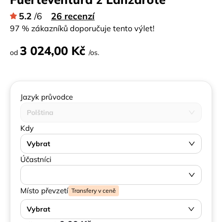
5.2
/6
26 recenzí
97 % zákazníků doporučuje tento výlet!
3 024,00 Kč
od
/os.
Jazyk průvodce
Polština
Kdy
Vybrat
Účastníci
Místo převzetí
Transfery v ceně
Vybrat