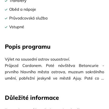
Transfery
Oběd a nápoje
Průvodcovská služba
Vstupné
Popis programu
Výlet na sousední ostrov souostroví. 
Průjezd Cardonem. Poté návštěva Betancurie - 
prvního hlavního města ostrova, muzeum sakrálního 
umění, pobřežní jeskyně ve městě Ajuy. Poté co si 
vychutnáte oběd povede trasa na sever kolem La 
Oliva přes nejstarší letovisko Corralejo. 
Důležité informace
Na závěr návštěva známého krajinářského parku s 
dunami.