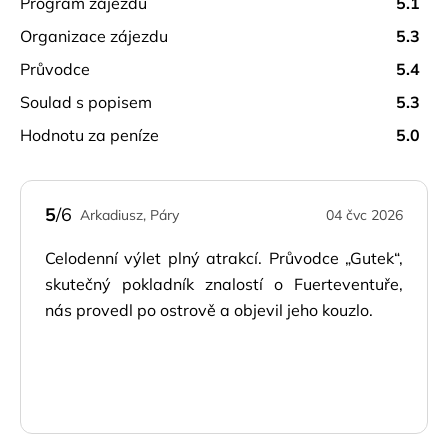
program zájezdu
5.1
organizace zájezdu
5.3
průvodce
5.4
soulad s popisem
5.3
hodnotu za peníze
5.0
5
/6
Arkadiusz, Páry
04 čvc 2026
Celodenní výlet plný atrakcí. Průvodce „Gutek“,
skutečný pokladník znalostí o Fuerteventuře,
nás provedl po ostrově a objevil jeho kouzlo.