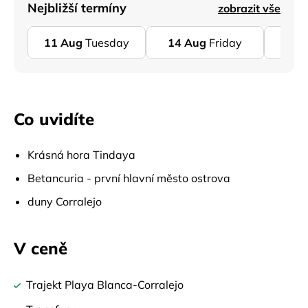
Nejbližší termíny
zobrazit vše
11
Aug
Tuesday
14
Aug
Friday
18
A
Co uvidíte
Krásná hora Tindaya
Betancuria - první hlavní město ostrova
duny Corralejo
V ceně
Trajekt Playa Blanca-Corralejo