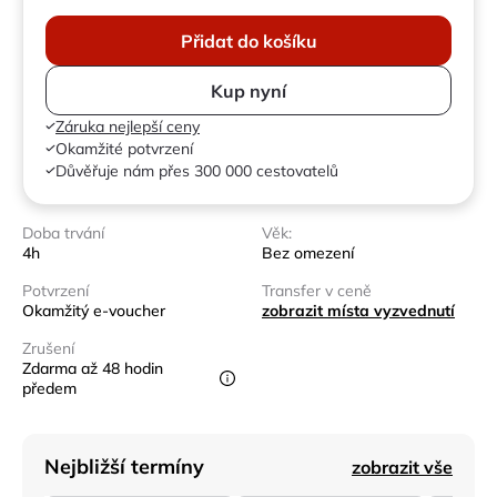
Přidat do košíku
Kup nyní
Záruka nejlepší ceny
Okamžité potvrzení
Důvěřuje nám přes 300 000 cestovatelů
Doba trvání
Věk:
4h
Bez omezení
Potvrzení
Transfer v ceně
Okamžitý e-voucher
zobrazit místa vyzvednutí
Zrušení
Zdarma až 48 hodin
předem
Nejbližší termíny
zobrazit vše