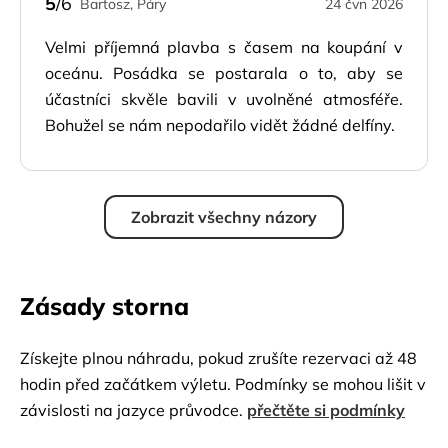
5
/6
Bartosz, Páry
24 čvn 2026
Velmi příjemná plavba s časem na koupání v
oceánu. Posádka se postarala o to, aby se
účastníci skvěle bavili v uvolněné atmosféře.
Bohužel se nám nepodařilo vidět žádné delfíny.
Zobrazit všechny názory
Zásady storna
Získejte plnou náhradu, pokud zrušíte rezervaci až 48
hodin před začátkem výletu. Podmínky se mohou lišit v
závislosti na jazyce průvodce.
přečtěte si podmínky