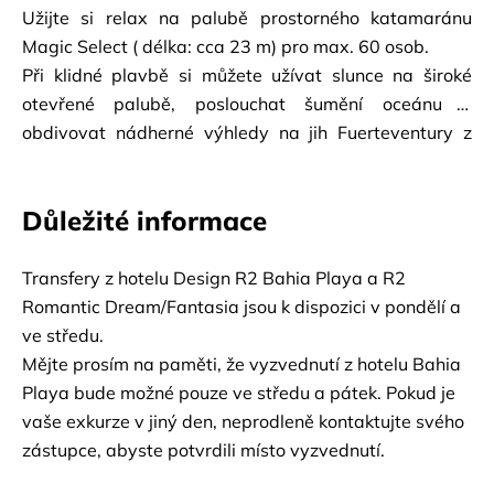
Užijte si relax na palubě prostorného katamaránu 
Magic Select ( délka: cca 23 m) pro max. 60 osob. 
Při klidné plavbě si můžete užívat slunce na široké 
otevřené palubě, poslouchat šumění oceánu a 
obdivovat nádherné výhledy na jih Fuerteventury z 
bezprostřední blízkosti mořské hladiny, kde můžete 
pozorovat delfíny a velryby. Během plavby máte k 
Důležité informace
dispozici osvěžující nápoje a po koupací přestávce vás 
posádka na palubě pohostí chutným obědem.
Transfery z hotelu Design R2 Bahia Playa a R2 
Romantic Dream/Fantasia jsou k dispozici v pondělí a 
ve středu.
Mějte prosím na paměti, že vyzvednutí z hotelu Bahia 
Playa bude možné pouze ve středu a pátek. Pokud je 
vaše exkurze v jiný den, neprodleně kontaktujte svého 
zástupce, abyste potvrdili místo vyzvednutí.