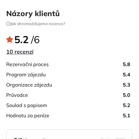
Názory klientů
Jak shromažďujeme recenze?
5.2
/6
10 recenzí
rezervační proces
5.8
program zájezdu
5.4
organizace zájezdu
5.3
průvodce
5.0
soulad s popisem
5.2
hodnotu za peníze
5.1