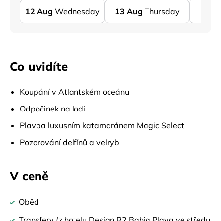
12
Aug
Wednesday
13
Aug
Thursday
14
Co uvidíte
Koupání v Atlantském oceánu
Odpočinek na lodi
Plavba luxusním katamaránem Magic Select
Pozorování delfínů a velryb
V ceně
Oběd
Transfery (z hotelu Design R2 Bahia Playa ve středu