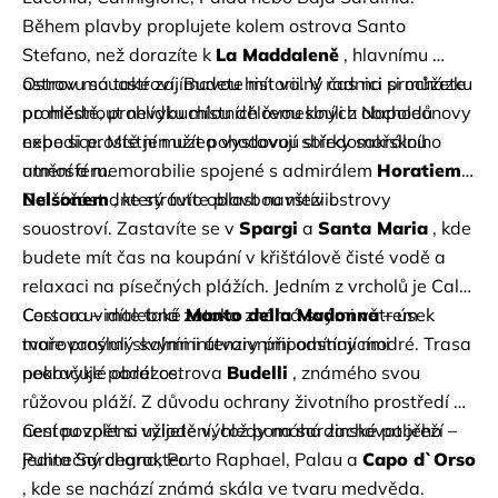
Během plavby proplujete kolem ostrova Santo 
Stefano, než dorazíte k
La Maddaleně
, hlavnímu 
ostrovu souostroví. Budete mít volný čas na procházku 
Ostrov má také zajímavou historii. V radnici si můžete 
po městě, prohlídku místních řemeslných obchodů 
prohlédnout nevybuchlou dělovou kouli z Napoleonovy 
nebo si prostě jen užít pohodovou středomořskou 
expedice. Místní muzea vystavují sbírky sakrálního 
atmosféru.
umění a memorabilie spojené s admirálem
Horatiem 
Nelsonem
Další část dne strávíte plavbou mezi ostrovy 
, který tuto oblast navštívil.
souostroví. Zastavíte se v
Spargi
a
Santa Maria
, kde 
budete mít čas na koupání v křišťálově čisté vodě a 
relaxaci na písečných plážích. Jedním z vrcholů je Cala 
Corsara – malebná zátoka známá svými větrem 
Cestou uvidíte také
Manto della Madonna
– úsek 
tvarovanými skalními útvary připomínajícími 
moře proslulý svými intenzivními odstíny modré. Trasa 
neobvyklé obrazce.
pokračuje podél ostrova
Budelli
, známého svou 
růžovou pláží. Z důvodu ochrany životního prostředí 
není povoleno vylodění, což pomáhá zachovat jeho 
Cestou zpět si užijete výhledy na sardinské pobřeží – 
jedinečný charakter.
Punta Sardegna, Porto Raphael, Palau a
Capo d`Orso
, kde se nachází známá skála ve tvaru medvěda.