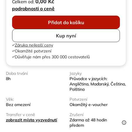
0,00 Kč
Celkem od:
podrobnosti o ceně
Přidat do košíku
Kup nyní
Záruka nejlepší ceny
Okamžité potvrzení
Důvěřuje nám přes 300 000 cestovatelů
Doba trvání
Jazyky
8h
Průvodce v jazycích:
Angličtina, Maďarský, Čeština,
Polština
Věk:
Potvrzení
Bez omezení
Okamžitý e-voucher
Transfer v ceně
Zrušení
zobrazit místa vyzvednutí
Zdarma až 48 hodin
předem