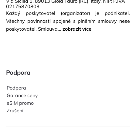
Via Sicilia 5, 89013 Gioia Tauro (RC), Italy, NIP: P.IVA
02175870803
Každý poskytovatel (organizátor) je podnikatel.
Všechny povinnosti spojené s plněním smlouvy nese
poskytovatel. Smlouva...
zobrazit více
Podpora
Podpora
Garance ceny
eSIM promo
Zrušení