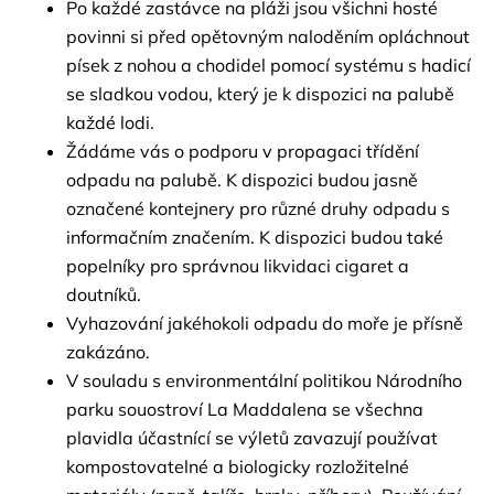
Po každé zastávce na pláži jsou všichni hosté 
povinni si před opětovným naloděním opláchnout 
písek z nohou a chodidel pomocí systému s hadicí 
se sladkou vodou, který je k dispozici na palubě 
každé lodi.
Žádáme vás o podporu v propagaci třídění 
odpadu na palubě. K dispozici budou jasně 
označené kontejnery pro různé druhy odpadu s 
informačním značením. K dispozici budou také 
popelníky pro správnou likvidaci cigaret a 
doutníků.
Vyhazování jakéhokoli odpadu do moře je přísně 
zakázáno.
V souladu s environmentální politikou Národního 
parku souostroví La Maddalena se všechna 
plavidla účastnící se výletů zavazují používat 
kompostovatelné a biologicky rozložitelné 