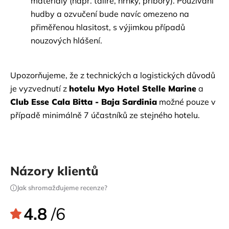
materiály (např. talíře, hrnky, příbory). Používání 
hudby a ozvučení bude navíc omezeno na 
přiměřenou hlasitost, s výjimkou případů 
nouzových hlášení.
Upozorňujeme, že z technických a logistických důvodů 
je vyzvednutí z
hotelu Myo Hotel Stelle Marine
a
Club Esse Cala Bitta - Baja Sardinia
možné pouze v 
případě minimálně 7 účastníků ze stejného hotelu.
Názory klientů
Jak shromažďujeme recenze?
4.8
/6