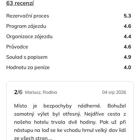
63 recenzí
rezervační proces
5.3
program zájezdu
4.6
organizace zájezdu
4.4
průvodce
4.6
soulad s popisem
4.9
hodnotu za peníze
4.0
2
/6
Mariusz, Rodina
04 srp 2026
Místo je bezpochyby nádherné. Bohužel
samotný výlet byl otřesný. Nejdříve cesta z
našeho hotelu trvala dvě hodiny. Pak už při
nástupu na loď se ke vchodu hrnul velký dav lidí
ze všech stran....