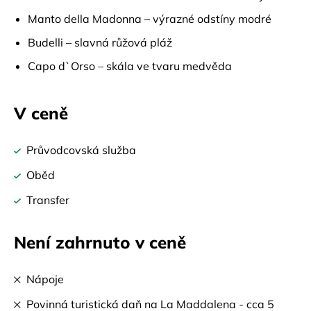
Manto della Madonna – výrazné odstíny modré
Budelli – slavná růžová pláž
Capo d`Orso – skála ve tvaru medvěda
V ceně
Průvodcovská služba
Oběd
Transfer
Není zahrnuto v ceně
Nápoje
Povinná turistická daň na La Maddalena - cca 5