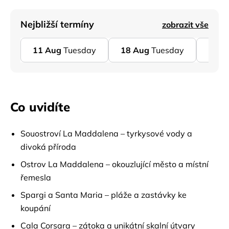
Nejbližší termíny
zobrazit vše
11
Aug
Tuesday
18
Aug
Tuesday
25
A
Co uvidíte
Souostroví La Maddalena – tyrkysové vody a
divoká příroda
Ostrov La Maddalena – okouzlující město a místní
řemesla
Spargi a Santa Maria – pláže a zastávky ke
koupání
Cala Corsara – zátoka a unikátní skalní útvary