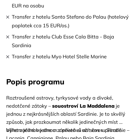
EUR na osobu
Transfer z hotelu Santo Stefano do Palau (hotelový
poplatek cca 15 EUR/os.)
Transfer z hotelu Club Esse Cala Bitta - Baja
Sardinia
Transfer z hotelu Myo Hotel Stelle Marine
Popis programu
Roztroušené ostrovy, tyrkysové vody a divoké, 
nedotčené zátoky –
souostroví La Maddalena
je 
jednou z nejkrásnějších oblastí Sardinie. Je to skvělý 
způsob, jak prozkoumat několik jedinečných míst 
během jednoho dne a zároveň si užít čas v přírodě.
Výlet začíná v jednom z přístavů na severu Sardinie – 
Laconia, Cannigione, Palau nebo Baja Sardinia. 