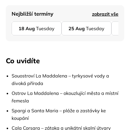
Nejbližší termíny
zobrazit vše
18
Aug
Tuesday
25
Aug
Tuesday
01
S
Co uvidíte
Souostroví La Maddalena – tyrkysové vody a
divoká příroda
Ostrov La Maddalena – okouzlující město a místní
řemesla
Spargi a Santa Maria – pláže a zastávky ke
koupání
Cala Corsara – zátoka a unikátní skalní útvary