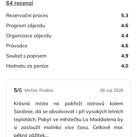
64 recenzí
rezervační proces
5.3
program zájezdu
4.6
organizace zájezdu
4.4
průvodce
4.6
soulad s popisem
4.9
hodnotu za peníze
4.0
5
/6
Michal, Rodina
06 srp 2026
Krásná místa na pobřeží ostrovů kolem
Sardinie, dá se absolvovat i při vysokých letních
teplotách. Pobyt ve městečku La Maddalena by
si zasloužil malinko více času. Celkově moc
pěkný zážitek...