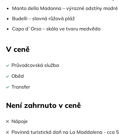
Manto della Madonna – výrazné odstíny modré
Budelli – slavná růžová pláž
Capo d`Orso – skála ve tvaru medvěda
V ceně
Průvodcovská služba
Oběd
Transfer
Není zahrnuto v ceně
Nápoje
Povinná turistická daň na La Maddalena - cca 5