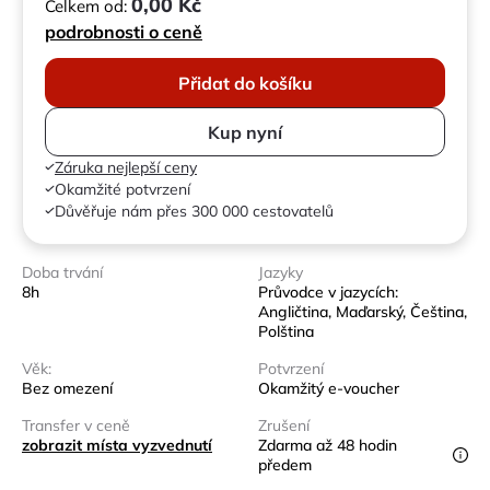
0,00 Kč
Celkem od:
podrobnosti o ceně
Přidat do košíku
Kup nyní
Záruka nejlepší ceny
Okamžité potvrzení
Důvěřuje nám přes 300 000 cestovatelů
Doba trvání
Jazyky
8h
Průvodce v jazycích:
Angličtina, Maďarský, Čeština,
Polština
Věk:
Potvrzení
Bez omezení
Okamžitý e-voucher
Transfer v ceně
Zrušení
zobrazit místa vyzvednutí
Zdarma až 48 hodin
předem