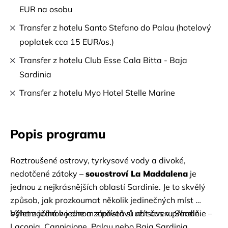
EUR na osobu
Transfer z hotelu Santo Stefano do Palau (hotelový
poplatek cca 15 EUR/os.)
Transfer z hotelu Club Esse Cala Bitta - Baja
Sardinia
Transfer z hotelu Myo Hotel Stelle Marine
Popis programu
Roztroušené ostrovy, tyrkysové vody a divoké, 
nedotčené zátoky –
souostroví La Maddalena
je 
jednou z nejkrásnějších oblastí Sardinie. Je to skvělý 
způsob, jak prozkoumat několik jedinečných míst 
během jednoho dne a zároveň si užít čas v přírodě.
Výlet začíná v jednom z přístavů na severu Sardinie – 
Laconia, Cannigione, Palau nebo Baja Sardinia. 