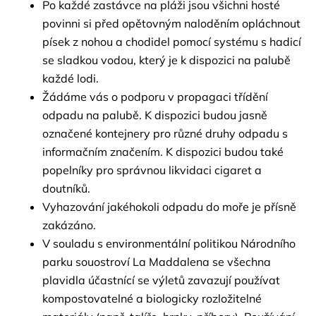
Po každé zastávce na pláži jsou všichni hosté 
povinni si před opětovným naloděním opláchnout 
písek z nohou a chodidel pomocí systému s hadicí 
se sladkou vodou, který je k dispozici na palubě 
každé lodi.
Žádáme vás o podporu v propagaci třídění 
odpadu na palubě. K dispozici budou jasně 
označené kontejnery pro různé druhy odpadu s 
informačním značením. K dispozici budou také 
popelníky pro správnou likvidaci cigaret a 
doutníků.
Vyhazování jakéhokoli odpadu do moře je přísně 
zakázáno.
V souladu s environmentální politikou Národního 
parku souostroví La Maddalena se všechna 
plavidla účastnící se výletů zavazují používat 
kompostovatelné a biologicky rozložitelné 