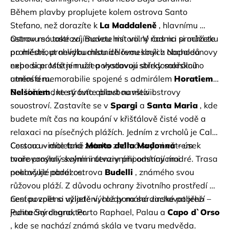
Během plavby proplujete kolem ostrova Santo 
Stefano, než dorazíte k
La Maddaleně
, hlavnímu 
ostrovu souostroví. Budete mít volný čas na procházku 
Ostrov má také zajímavou historii. V radnici si můžete 
po městě, prohlídku místních řemeslných obchodů 
prohlédnout nevybuchlou dělovou kouli z Napoleonovy 
nebo si prostě jen užít pohodovou středomořskou 
expedice. Místní muzea vystavují sbírky sakrálního 
atmosféru.
umění a memorabilie spojené s admirálem
Horatiem 
Nelsonem
Další část dne strávíte plavbou mezi ostrovy 
, který tuto oblast navštívil.
souostroví. Zastavíte se v
Spargi
a
Santa Maria
, kde 
budete mít čas na koupání v křišťálově čisté vodě a 
relaxaci na písečných plážích. Jedním z vrcholů je Cala 
Corsara – malebná zátoka známá svými větrem 
Cestou uvidíte také
Manto della Madonna
– úsek 
tvarovanými skalními útvary připomínajícími 
moře proslulý svými intenzivními odstíny modré. Trasa 
neobvyklé obrazce.
pokračuje podél ostrova
Budelli
, známého svou 
růžovou pláží. Z důvodu ochrany životního prostředí 
není povoleno vylodění, což pomáhá zachovat jeho 
Cestou zpět si užijete výhledy na sardinské pobřeží – 
jedinečný charakter.
Punta Sardegna, Porto Raphael, Palau a
Capo d`Orso
, kde se nachází známá skála ve tvaru medvěda.