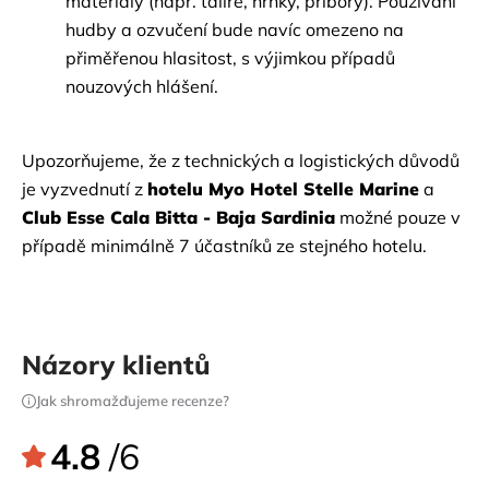
materiály (např. talíře, hrnky, příbory). Používání 
hudby a ozvučení bude navíc omezeno na 
přiměřenou hlasitost, s výjimkou případů 
nouzových hlášení.
Upozorňujeme, že z technických a logistických důvodů 
je vyzvednutí z
hotelu Myo Hotel Stelle Marine
a
Club Esse Cala Bitta - Baja Sardinia
možné pouze v 
případě minimálně 7 účastníků ze stejného hotelu.
Názory klientů
Jak shromažďujeme recenze?
4.8
/6