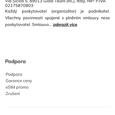
Via Sicilia 5, 89013 Gioia Tauro (RC), Italy, NIP: P.IVA
02175870803
Každý poskytovatel (organizátor) je podnikatel.
Všechny povinnosti spojené s plněním smlouvy nese
poskytovatel. Smlouva...
zobrazit více
Podpora
Podpora
Garance ceny
eSIM promo
Zrušení