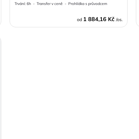
Trvání:
6h
Transfer v ceně
Prohlídka s průvodcem
1 884,16 Kč
od
/os.