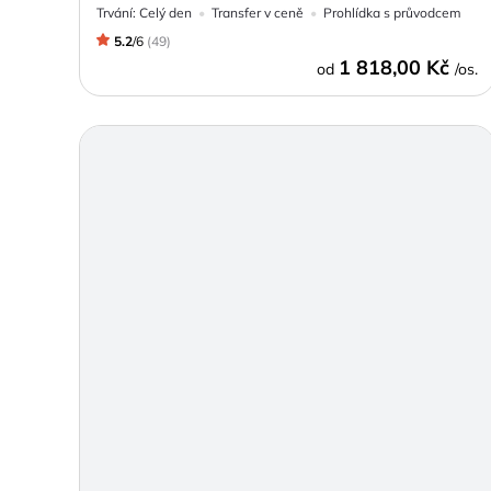
Trvání:
Celý den
Transfer v ceně
Prohlídka s průvodcem
5.2
/
6
(
49
)
1 818,00 Kč
od
/os.