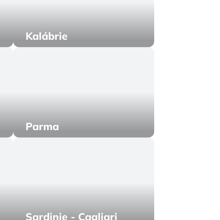
Kalábrie
Parma
Sardinie - Cagliari