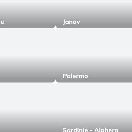
ce
Janov
Palermo
Sardinie - Alghero