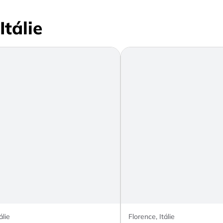
Itálie
álie
Florence, Itálie