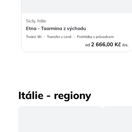
Sicily, Itálie
Etna - Taormina z východu
Trvání:
8h
Transfer v ceně
Prohlídka s průvodcem
2 666,00 Kč
od
/os.
Itálie - regiony