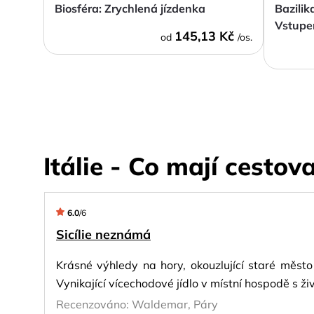
Biosféra: Zrychlená jízdenka
Bazilik
Vstupe
145,13 Kč
od
/os.
Itálie - Co mají cestova
6.0
/
6
Sicílie neznámá
Krásné výhledy na hory, okouzlující staré měst
Vynikající vícechodové jídlo v místní hospodě 
Recenzováno:
Waldemar, Páry