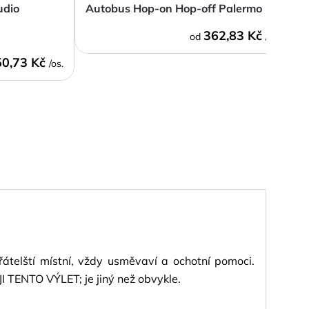
udio
Autobus Hop-on Hop-off Palermo
M
362,83 Kč
od
/os.
0,73 Kč
/os.
6.0
/
6
Sicí
řátelští místní, vždy usměvaví a ochotní pomoci.
Výlet
 TENTO VÝLET; je jiný než obvykle.
Recen