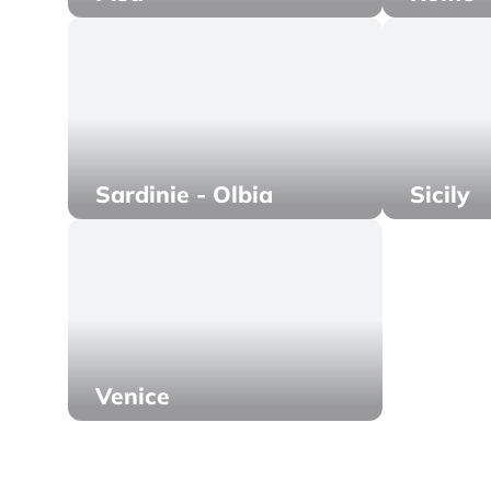
Sardinie - Olbia
Sicily
Venice