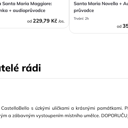
a Santa Maria Maggiore:
Santa Maria Novella + A
nka + audioprůvodce
průvodce
Trvání:
2h
229,79 Kč
od
/os.
35
od
telé rádi
o CastelloBello s úzkými uličkami a krásnými památkami. P
s živým a zábavným vystoupením místního umělce. DOPORUČUJI