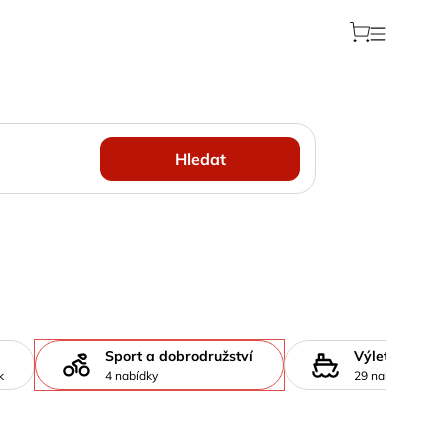
Hledat
Sport a dobrodružství
Výlety lodí
k
4 nabídky
29 nabídek