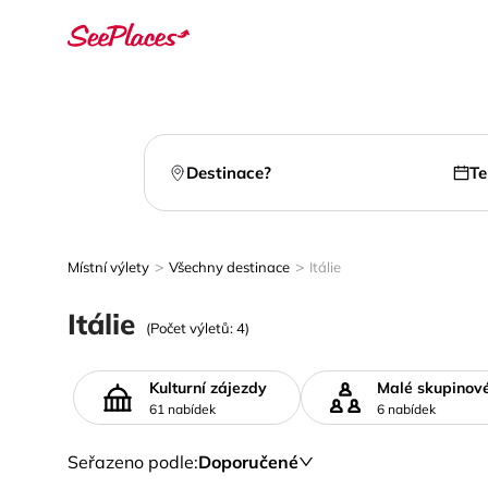
Destinace?
Te
>
>
Místní výlety
Všechny destinace
Itálie
Itálie
(Počet výletů: 4)
Kulturní zájezdy
Malé skupinov
61 nabídek
6 nabídek
Seřazeno podle
:
Doporučené