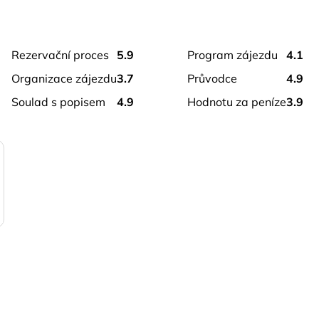
rezervační proces
5.9
program zájezdu
4.1
organizace zájezdu
3.7
průvodce
4.9
soulad s popisem
4.9
hodnotu za peníze
3.9