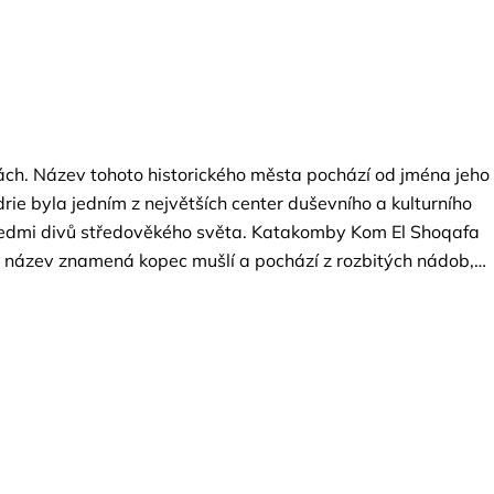
ách. Název tohoto historického města pochází od jména jeho
ie byla jedním z největších center duševního a kulturního
sedmi divů středověkého světa. Katakomby Kom El Shoqafa
 název znamená kopec mušlí a pochází z rozbitých nádob,
ím bodem výletu je slavný Pompejův sloup vytesaný do
ána v roce 300 našeho letopočtu a je největším sloupem v
aitbay postavené na místě jednoho z divů starověkého
tředozemního moře v 15. století. Budova byla důležitou
a volný čas na nákup suvenýrů. Návrat do hotelu v Marsa