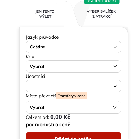
UŠETŘÍTE 418 KČ
JEN TENTO
VYBER BALÍČEK
VÝLET
2 ATRAKCÍ
Jazyk průvodce
Čeština
Kdy
Vybrat
Účastníci
Místo převzetí
Transfery v ceně
Vybrat
0,00 Kč
Celkem od:
podrobnosti o ceně
Přidat do košíku