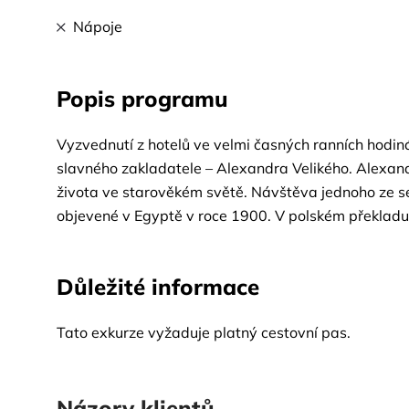
Nápoje
Popis programu
Vyzvednutí z hotelů ve velmi časných ranních hodin
slavného zakladatele – Alexandra Velikého. Alexandr
života ve starověkém světě. Návštěva jednoho ze 
objevené v Egyptě v roce 1900. V polském překladu
které se po hostině nesměly z hrobky vyndat. Dalš
růžové žuly. Byl postaven na počest císaře Diokleci
Důležité informace
řecko-římském světě. Poté - obdivování pevnosti Q
světa - Majáku na Faros. Byl postaven na pobřeží S
Tato exkurze vyžaduje platný cestovní pas.
součástí alexandrijského obranného systému. Oběd 
Matruh.
Názory klientů