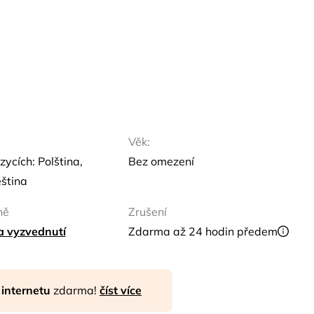
Věk:
zycích: Polština,
Bez omezení
eština
ně
Zrušení
ta vyzvednutí
Zdarma až 24 hodin předem
 internetu
zdarma!
číst více