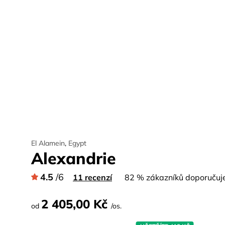
El Alamein
,
Egypt
Alexandrie
4.5
/6
11 recenzí
82 % zákazníků doporučuje 
2 405,00 Kč
od
/os.