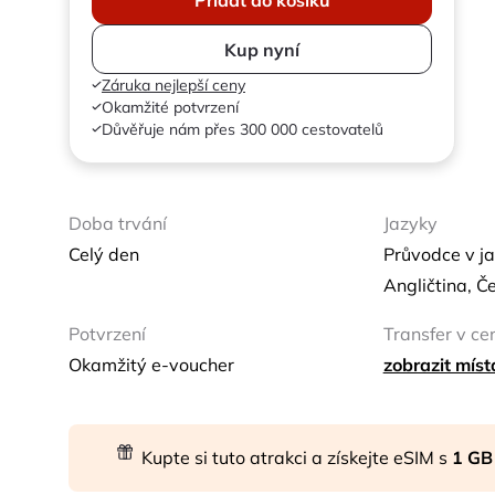
Kup nyní
Záruka nejlepší ceny
Okamžité potvrzení
Důvěřuje nám přes 300 000 cestovatelů
Doba trvání
Jazyky
Celý den
Průvodce v ja
Angličtina, Č
Potvrzení
Transfer v ce
Okamžitý e-voucher
zobrazit mís
Kupte si tuto atrakci a získejte eSIM s
1 GB