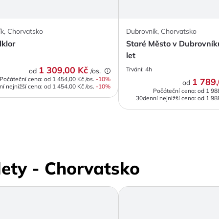
k, Chorvatsko
Dubrovník, Chorvatsko
lklor
Staré Město v Dubrovníku
let
1 309,00 Kč
Trvání:
4h
od
/os.
Počáteční cena: od
1 454,00 Kč
/os.
-
10
%
1 789
od
í nejnižší cena:
od
1 454,00 Kč
/os.
-10%
Počáteční cena: od
1 98
30denní nejnižší cena:
od
1 98
lety - Chorvatsko