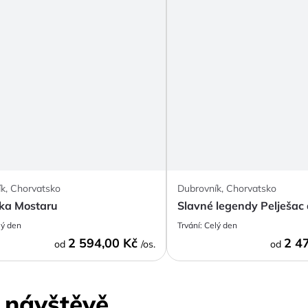
k, Chorvatsko
Dubrovník, Chorvatsko
dka Mostaru
Slavné legendy Pelješac 
lý den
Trvání:
Celý den
2 594,00 Kč
2 4
od
/os.
od
k návštěvě