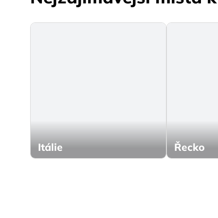
Itálie
Řecko