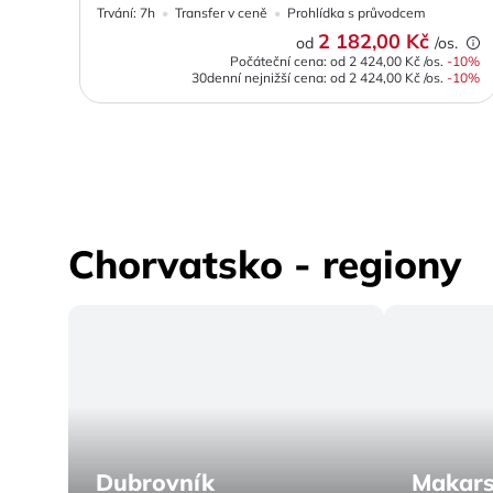
Trvání:
7h
Transfer v ceně
Prohlídka s průvodcem
2 182,00 Kč
od
/os.
Počáteční cena: od
2 424,00 Kč
/os.
-
10
%
30denní nejnižší cena:
od
2 424,00 Kč
/os.
-10%
Chorvatsko - regiony
Dubrovník
Makars