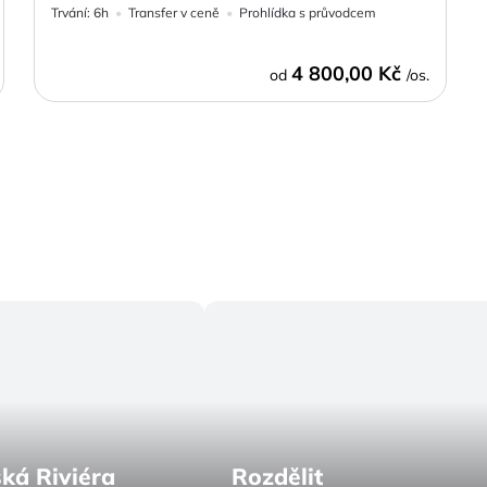
Trvání:
6h
Transfer v ceně
Prohlídka s průvodcem
4 800,00 Kč
od
/os.
ká Riviéra
Rozdělit