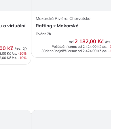
Makarská Riviéra, Chorvatsko
D
 a virtuální
Rafting z Makarské
S
Trvání:
7h
T
2 182,00 Kč
od
/os.
Počáteční cena: od
2 424,00 Kč
/os.
-
10
%
,00 Kč
/os.
30denní nejnižší cena:
od
2 424,00 Kč
/os.
-10%
8,00 Kč
/os.
-
10
%
8,00 Kč
/os.
-10%