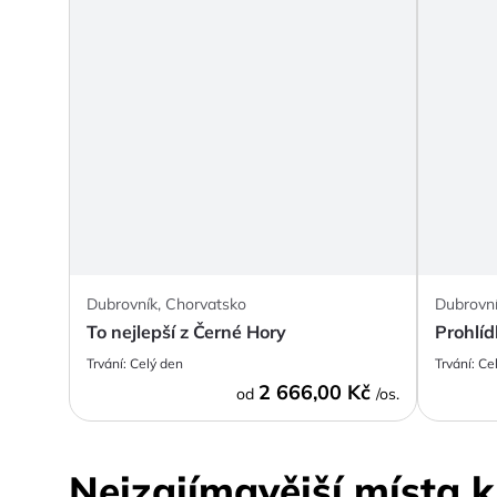
Dubrovník, Chorvatsko
Dubrovní
To nejlepší z Černé Hory
Prohlí
Trvání:
Celý den
Trvání:
Ce
2 666,00 Kč
od
/os.
Nejzajímavější místa 