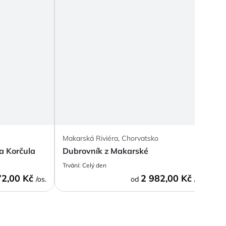
Makarská Riviéra, Chorvatsko
R
a Korčula
Dubrovník z Makarské
O
Trvání:
Celý den
T
72,00 Kč
2 982,00 Kč
/os.
od
/os.