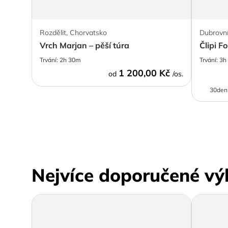
Rozdělit, Chorvatsko
Dubrovní
Vrch Marjan – pěší túra
Člipi Fo
Trvání:
2h 30m
Trvání:
3h
1 200,00 Kč
od
/os.
30denn
Nejvíce doporučené vý