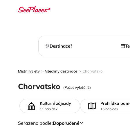
Destinace?
Te
>
>
Místní výlety
Všechny destinace
Chorvatsko
Chorvatsko
(Počet výletů: 2)
Kulturní zájezdy
Prohlídka pam
11 nabídek
15 nabídek
Seřazeno podle
:
Doporučené