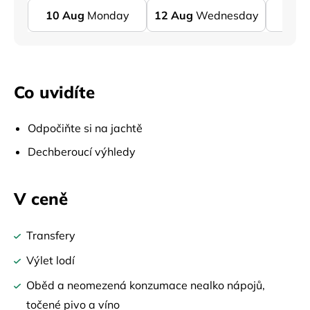
10
Aug
Monday
12
Aug
Wednesday
14
Co uvidíte
Odpočiňte si na jachtě
Dechberoucí výhledy
V ceně
Transfery
Výlet lodí
Oběd a neomezená konzumace nealko nápojů,
točené pivo a víno