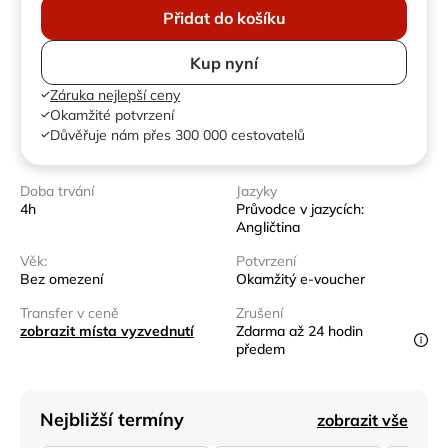
Přidat do košíku
Kup nyní
Záruka nejlepší ceny
Okamžité potvrzení
Důvěřuje nám přes 300 000 cestovatelů
Doba trvání
Jazyky
4h
Průvodce v jazycích:
Angličtina
Věk:
Potvrzení
Bez omezení
Okamžitý e-voucher
Transfer v ceně
Zrušení
zobrazit místa vyzvednutí
Zdarma až 24 hodin
předem
Nejbližší termíny
zobrazit vše