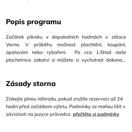
Popis programu
Začátek pikniku v dopoledních hodinách v zátoce 
Varna. V průběhu možnost plachtění, koupání, 
opalování nebo rybaření.  Po cca 1,5hod naše 
plachetnice zakotví a můžete si vychutnat dokonale 
připravený oběd formou bufetu, který  zahrnuje různé 
druhy salátů, grilované ryby, neomezené množství 
Zásady storna
nealkoholických nápojů, ale i piva, vína a koktejlů. Po 
vydatném obědě, rybaření, koupání a užívání slunce 
piknik cca ve 13:00 končí. Návrat do hotelů. 
Získejte plnou náhradu, pokud zrušíte rezervaci až 24
hodin před začátkem výletu. Podmínky se mohou lišit v
závislosti na jazyce průvodce.
přečtěte si podmínky