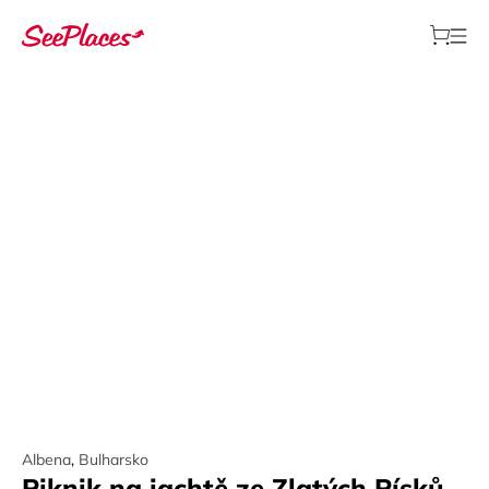
Albena
,
Bulharsko
Piknik na jachtě ze Zlatých Písků