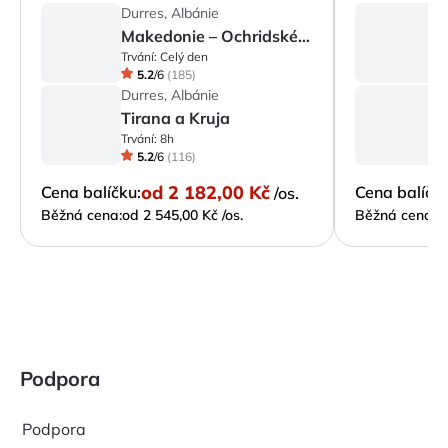
Durres, Albánie
D
Makedonie – Ochridské jezero a město Ochrid
V
Trvání:
Celý den
Tr
5.2
/
6
(
185
)
Durres, Albánie
D
Tirana a Kruja
Trvání:
8h
Tr
5.2
/
6
(
116
)
od
2 182,00 Kč
Cena balíčku:
Cena balíčku
/os.
Běžná cena:
od 2 545,00 Kč /os.
Běžná cena:
o
Podpora
Podpora