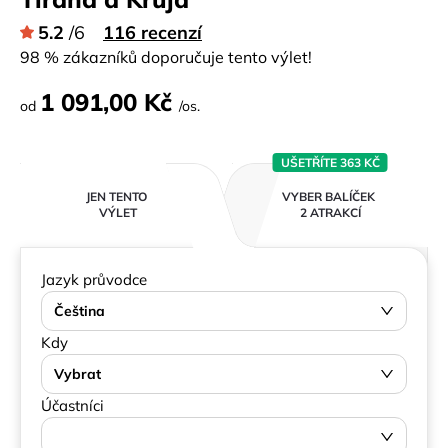
5.2
/6
116 recenzí
98 % zákazníků doporučuje tento výlet!
1 091,00 Kč
od
/os.
UŠETŘÍTE 363 KČ
JEN TENTO
VYBER BALÍČEK
VÝLET
2 ATRAKCÍ
Jazyk průvodce
Čeština
Kdy
Vybrat
Účastníci