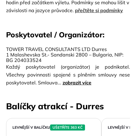
hodin před začátkem výletu. Podmínky se mohou lišit v
závislosti na jazyce průvodce.
přečtěte si podmínky
Poskytovatel / Organizátor:
TOWER TRAVEL CONSULTANTS LTD Durres
1 Malashevska St.- Sandanski 2800 – Bulgaria, NIP:
BG 204033524
Každý poskytovatel (organizátor) je podnikatel.
Všechny povinnosti spojené s plněním smlouvy nese
poskytovatel. Smlouva...
zobrazit více
Balíčky atrakcí - Durres
LEVNĚJŠÍ V BALÍČKU
UŠETŘÍTE 363 KČ
LEVNĚJŠÍ V BA