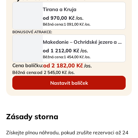
Tirana a Kruja
od
970,00 Kč
/os.
Běžná cena:
1 091,00 Kč /os.
BONUSOVÉ ATRAKCE:
Makedonie – Ochridské jezero a město Ochrid
od
1 212,00 Kč
/os.
Běžná cena:
1 454,00 Kč /os.
od
2 182,00 Kč
Cena balíčku:
/os.
Běžná cena:
od 2 545,00 Kč /os.
Nastavit balíček
Zásady storna
Získejte plnou náhradu, pokud zrušíte rezervaci až 24