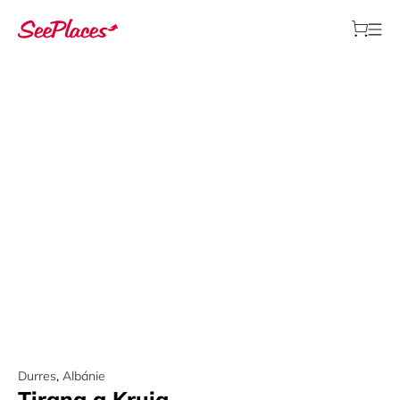
Durres
,
Albánie
Tirana a Kruja