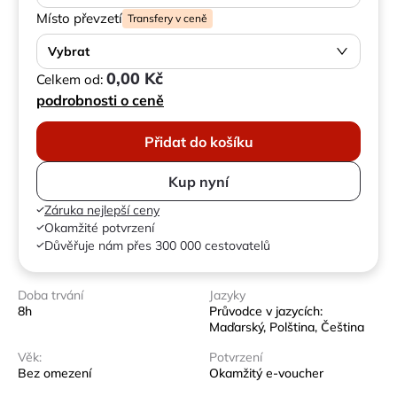
Místo převzetí
Transfery v ceně
Vybrat
0,00 Kč
Celkem od:
podrobnosti o ceně
Přidat do košíku
Kup nyní
Záruka nejlepší ceny
Okamžité potvrzení
Důvěřuje nám přes 300 000 cestovatelů
Doba trvání
Jazyky
8h
Průvodce v jazycích:
Maďarský, Polština, Čeština
Věk:
Potvrzení
Bez omezení
Okamžitý e-voucher