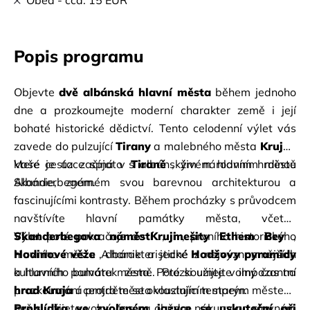
Oběd - cca. 15 EUR
Popis programu
Objevte
dvě albánská hlavní města
během jednoho 
dne a prozkoumejte moderní charakter země i její 
bohaté historické dědictví. Tento celodenní výlet vás 
zavede do pulzující
Tirany
a malebného města
Kruja
, 
které je úzce spjato s albánským národním hrdinou 
Vaše cesta začíná v
Tiraně
, živém hlavním městě 
Skanderbegem.
Albánie, známém svou barevnou architekturou a 
fascinujícími kontrasty. Během procházky s průvodcem 
navštívíte hlavní památky města, včetně
Skanderbegova náměstí
Výlet poté pokračuje do
Kruji
,
mešity Ethem Bey
, prvního historického 
,
Hodinové věže
hlavního města Albánie a jedné z nejvýznamnějších 
, charakteristické
Hodžovy pyramidy
a hlavního bulváru města. Poté si užijte volný čas na 
kulturních památek země. Prozkoumejte impozantní
prozkoumání centra města vlastním tempem.
hrad Kruja
a projděte se okouzlujícím starým městem, 
než si užijete volný čas na oběd a nákupy na slavném
Prohlídka ve zvoleném jazyce se uskuteční při 