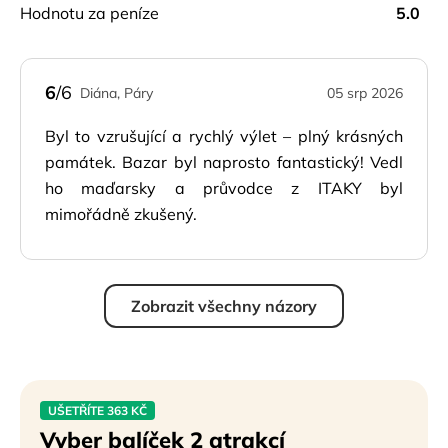
hodnotu za peníze
5.0
6
/6
Diána, Páry
05 srp 2026
Byl to vzrušující a rychlý výlet – plný krásných
památek. Bazar byl naprosto fantastický! Vedl
ho maďarsky a průvodce z ITAKY byl
mimořádně zkušený.
Zobrazit všechny názory
UŠETŘÍTE 363 KČ
Vyber balíček 2 atrakcí