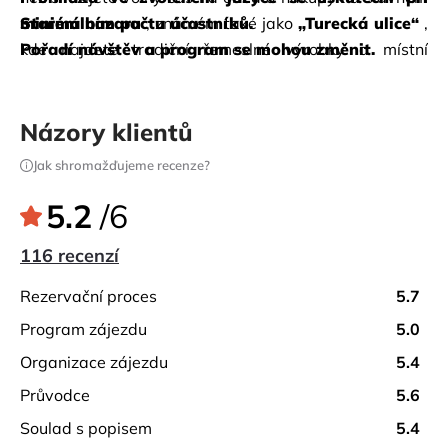
Starém bazaru
minimálním počtu účastníků.
, známém také jako
„Turecká ulice“
, 
kde najdete tradiční řemeslné výrobky a místní 
Pořadí návštěv a program se mohou změnit.
produkty.
Názory klientů
Jak shromažďujeme recenze?
5.2
/6
116 recenzí
rezervační proces
5.7
program zájezdu
5.0
organizace zájezdu
5.4
průvodce
5.6
soulad s popisem
5.4